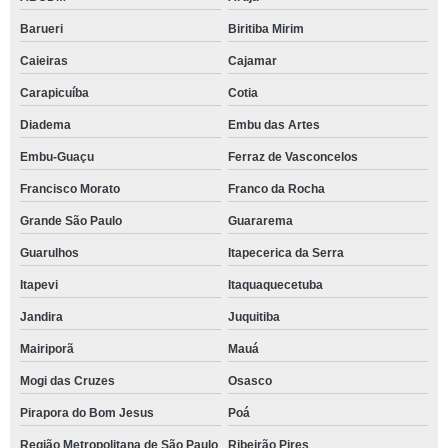
Barueri
Biritiba Mirim
Caieiras
Cajamar
Carapicuíba
Cotia
Diadema
Embu das Artes
Embu-Guaçu
Ferraz de Vasconcelos
Francisco Morato
Franco da Rocha
Grande São Paulo
Guararema
Guarulhos
Itapecerica da Serra
Itapevi
Itaquaquecetuba
Jandira
Juquitiba
Mairiporã
Mauá
Mogi das Cruzes
Osasco
Pirapora do Bom Jesus
Poá
Região Metropolitana de São Paulo
Ribeirão Pires