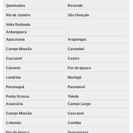
Queimados
Resende
Rio de Janeiro
São Gonçalo
Volta Redonda
Anhanguera
Apucarana
Arapongas
Campo Mourão
Carambeí
Cascavel
Castro
Cianorte
Foz do Iguaçu
Londrina
Maringá
Paranaguá
Paranavaí
Ponta Grossa
Toledo
Araucária
Campo Largo
Campo Mourão
Cascavel
Colombo
Curitiba
Foz do Iguaçu
Guarapuava