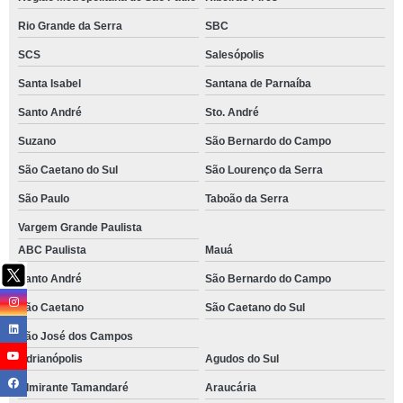
Rio Grande da Serra
SBC
SCS
Salesópolis
Santa Isabel
Santana de Parnaíba
Santo André
Sto. André
Suzano
São Bernardo do Campo
São Caetano do Sul
São Lourenço da Serra
São Paulo
Taboão da Serra
Vargem Grande Paulista
ABC Paulista
Mauá
Santo André
São Bernardo do Campo
São Caetano
São Caetano do Sul
São José dos Campos
Adrianópolis
Agudos do Sul
Almirante Tamandaré
Araucária