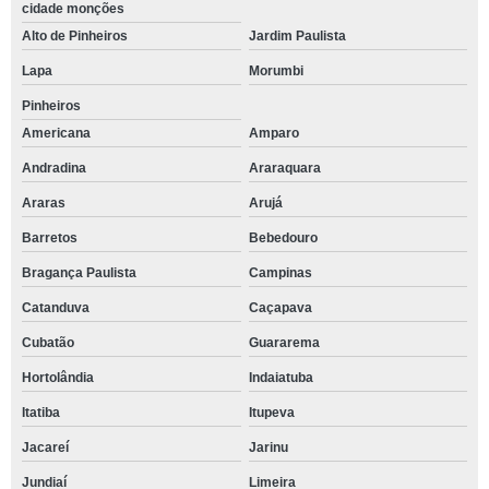
cidade monções
Alto de Pinheiros
Jardim Paulista
Lapa
Morumbi
Pinheiros
Americana
Amparo
Andradina
Araraquara
Araras
Arujá
Barretos
Bebedouro
Bragança Paulista
Campinas
Catanduva
Caçapava
Cubatão
Guararema
Hortolândia
Indaiatuba
Itatiba
Itupeva
Jacareí
Jarinu
Jundiaí
Limeira