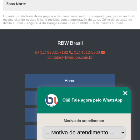
Zona Norte
O conteúdo do texto desta página é de direito reservado. Sua reprodução, parcial ou total,
mesmo citando nossos links, é proibida sem a autorização do autor. Crime de violação de
direito autoral – artigo 184 do Código Penal –
Lei 9610/98 - Lei de direitos autorais
.
RBW Brasil
(11) 93021-7182
(11) 4512-5900
contato@rbwgrupo.com.br
Home
Empresa
Olá! Fale agora pelo WhatsApp
Missão
Motivo do atendimento
Serviços