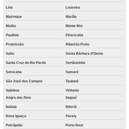
Lins
Louveira
Mairinque
Marília
Matão
Monte Mor
Paulínia
Piracicaba
Promissão
Ribeirão Preto
Salto
Santa Bárbara d'Oeste
Santa Cruz do Rio Pardo
Sertãozinho
Sorocaba
Sumaré
São José dos Campos
Taubaté
Valinhos
Vinhedo
Angra dos Reis
Itaguaí
Itatiaia
Niterói
Nova Iguaçu
Paraty
Petrópolis
Porto Real