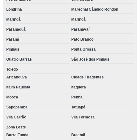
Londrina
Marechal Cândido Rondon
Maringá
Maringá
Paranaguá
Paranavaí
Paraná
Pato Branco
Pinhais
Ponta Grossa
Quatro Barras
São José dos Pinhais
Toledo
Aricanduva
Cidade Tiradentes
Itaim Paulista
Itaquera
Mooca
Penha
Sapopemba
Tatuapé
Vila Carrão
Vila Formosa
Zona Leste
Barra Funda
Butantã