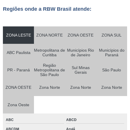
Regiões onde a RBW Brasil atende:
ZONA LESTE
ZONA NORTE
ZONA OESTE
ZONA SUL
Metropolitana de
Municípios Rio
Municípios do
ABC Paulista
Curitiba
de Janeiro
Paraná
Região
Sul Minas
PR - Paraná
Metropolitana de
São Paulo
Gerais
São Paulo
ZONA OESTE
Zona Norte
Zona Norte
Zona Norte
Zona Oeste
ABC
ABCD
ABCDM
Arujá