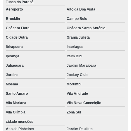
Tunas do Paraná
Aeroporto
Alto da Boa Vista
Brooklin
Campo Belo
Chácara Flora
Chácara Santo Antônio
Cidade Dutra
Granja Julieta
Ibirapuera
Interlagos
Ipiranga
Itaim Bibi
Jabaquara
Jardim Marajoara
Jardins
Jockey Club
Moema
Morumbi
Santo Amaro
Vila Andrade
Vila Mariana
Vila Nova Conceição
Vila Olímpia
Zona Sul
cidade monções
Alto de Pinheiros
Jardim Paulista