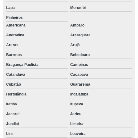
Lapa
Morumbi
Pinheiros
Americana
Amparo
Andradina
Araraquara
Araras
Arujá
Barretos
Bebedouro
Bragança Paulista
Campinas
Catanduva
Caçapava
Cubatão
Guararema
Hortolândia
Indaiatuba
Itatiba
Itupeva
Jacareí
Jarinu
Jundiaí
Limeira
Lins
Louveira