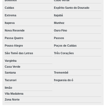
Botelhos
Cabo Verde
Caldas
Espírito Santo do Dourado
Extrema
Itajubá
Itapeva
Munhoz
Nova Resende
Ouro Fino
Passa Quatro
Passos
Pouso Alegre
Poços de Caldas
São Tomé das Letras
Três Corações
Varginha
Casa Verde
Santana
Tremembé
Tucuruvi
freguesia do ó
limão
Vila Madalena
Zona Norte