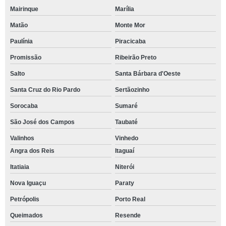
Mairinque
Marília
Matão
Monte Mor
Paulínia
Piracicaba
Promissão
Ribeirão Preto
Salto
Santa Bárbara d'Oeste
Santa Cruz do Rio Pardo
Sertãozinho
Sorocaba
Sumaré
São José dos Campos
Taubaté
Valinhos
Vinhedo
Angra dos Reis
Itaguaí
Itatiaia
Niterói
Nova Iguaçu
Paraty
Petrópolis
Porto Real
Queimados
Resende