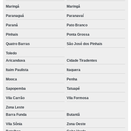
Maringá
Maringá
Paranaguá
Paranavaí
Paraná
Pato Branco
Pinhais
Ponta Grossa
Quatro Barras
São José dos Pinhais
Toledo
Aricanduva
Cidade Tiradentes
Itaim Paulista
Itaquera
Mooca
Penha
Sapopemba
Tatuapé
Vila Carrão
Vila Formosa
Zona Leste
Barra Funda
Butantã
Vila Sônia
Zona Oeste