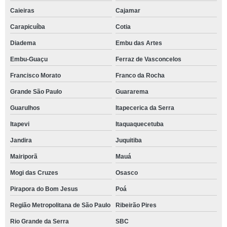
Caieiras
Cajamar
Carapicuíba
Cotia
Diadema
Embu das Artes
Embu-Guaçu
Ferraz de Vasconcelos
Francisco Morato
Franco da Rocha
Grande São Paulo
Guararema
Guarulhos
Itapecerica da Serra
Itapevi
Itaquaquecetuba
Jandira
Juquitiba
Mairiporã
Mauá
Mogi das Cruzes
Osasco
Pirapora do Bom Jesus
Poá
Região Metropolitana de São Paulo
Ribeirão Pires
Rio Grande da Serra
SBC