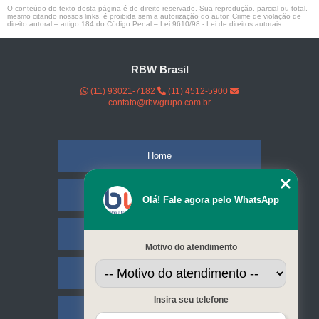
O conteúdo do texto desta página é de direito reservado. Sua reprodução, parcial ou total,
mesmo citando nossos links, é proibida sem a autorização do autor. Crime de violação de
direito autoral – artigo 184 do Código Penal –
Lei 9610/98 - Lei de direitos autorais
.
RBW Brasil
(11) 93021-7182
(11) 4512-5900
contato@rbwgrupo.com.br
Home
Empresa
Olá! Fale agora pelo WhatsApp
Missão
Motivo do atendimento
Serviços
Insira seu telefone
Contato