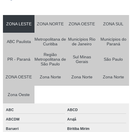
ZONA LESTE
ZONA NORTE
ZONA OESTE
ZONA SUL
Metropolitana de
Municípios Rio
Municípios do
ABC Paulista
Curitiba
de Janeiro
Paraná
Região
Sul Minas
PR - Paraná
Metropolitana de
São Paulo
Gerais
São Paulo
ZONA OESTE
Zona Norte
Zona Norte
Zona Norte
Zona Oeste
ABC
ABCD
ABCDM
Arujá
Barueri
Biritiba Mirim