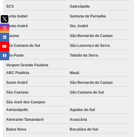
SCS
Salesópolis
Santa Isabel
Santana de Parnaíba
Santo André
Sto. André
Suzano
São Bernardo do Campo
São Caetano do Sul
São Lourenço da Serra
São Paulo
Taboão da Serra
Vargem Grande Paulista
ABC Paulista
Mauá
Santo André
São Bernardo do Campo
São Caetano
São Caetano do Sul
São José dos Campos
Adrianópolis
Agudos do Sul
Almirante Tamandaré
Araucária
Balsa Nova
Bocaiúva do Sul