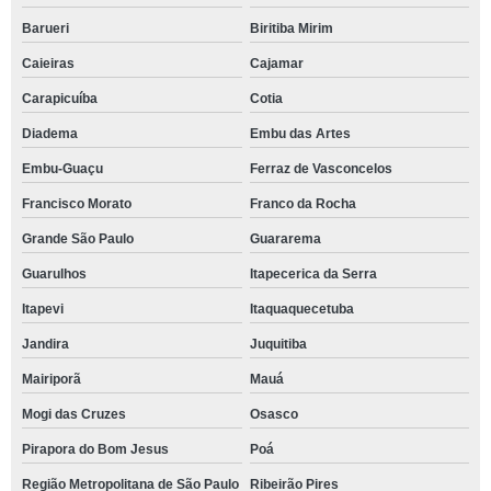
Barueri
Biritiba Mirim
Caieiras
Cajamar
Carapicuíba
Cotia
Diadema
Embu das Artes
Embu-Guaçu
Ferraz de Vasconcelos
Francisco Morato
Franco da Rocha
Grande São Paulo
Guararema
Guarulhos
Itapecerica da Serra
Itapevi
Itaquaquecetuba
Jandira
Juquitiba
Mairiporã
Mauá
Mogi das Cruzes
Osasco
Pirapora do Bom Jesus
Poá
Região Metropolitana de São Paulo
Ribeirão Pires