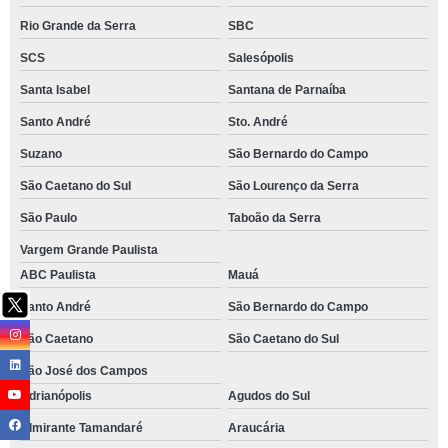
Rio Grande da Serra
SBC
SCS
Salesópolis
Santa Isabel
Santana de Parnaíba
Santo André
Sto. André
Suzano
São Bernardo do Campo
São Caetano do Sul
São Lourenço da Serra
São Paulo
Taboão da Serra
Vargem Grande Paulista
ABC Paulista
Mauá
Santo André
São Bernardo do Campo
São Caetano
São Caetano do Sul
São José dos Campos
Adrianópolis
Agudos do Sul
Almirante Tamandaré
Araucária