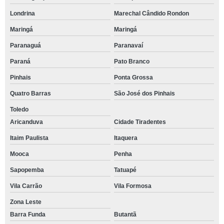
Londrina
Marechal Cândido Rondon
Maringá
Maringá
Paranaguá
Paranavaí
Paraná
Pato Branco
Pinhais
Ponta Grossa
Quatro Barras
São José dos Pinhais
Toledo
Aricanduva
Cidade Tiradentes
Itaim Paulista
Itaquera
Mooca
Penha
Sapopemba
Tatuapé
Vila Carrão
Vila Formosa
Zona Leste
Barra Funda
Butantã