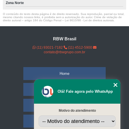
Zona Norte
O conteúdo do texto desta página é de direito reservado. Sua reprodução, parcial ou total,
mesmo citando nossos links, é proibida sem a autorização do autor. Crime de violação de
direito autoral – artigo 184 do Código Penal –
Lei 9610/98 - Lei de direitos autorais
.
RBW Brasil
(11) 93021-7182
(11) 4512-5900
contato@rbwgrupo.com.br
Home
Empresa
Olá! Fale agora pelo WhatsApp
Missão
Motivo do atendimento
Serviços