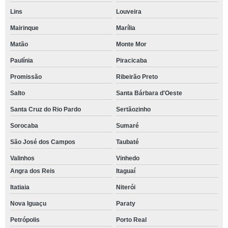
Lins
Louveira
Mairinque
Marília
Matão
Monte Mor
Paulínia
Piracicaba
Promissão
Ribeirão Preto
Salto
Santa Bárbara d'Oeste
Santa Cruz do Rio Pardo
Sertãozinho
Sorocaba
Sumaré
São José dos Campos
Taubaté
Valinhos
Vinhedo
Angra dos Reis
Itaguaí
Itatiaia
Niterói
Nova Iguaçu
Paraty
Petrópolis
Porto Real