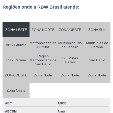
Regiões onde a RBW Brasil atende:
ZONA LESTE
ZONA NORTE
ZONA OESTE
ZONA SUL
Metropolitana de
Municípios Rio
Municípios do
ABC Paulista
Curitiba
de Janeiro
Paraná
Região
Sul Minas
PR - Paraná
Metropolitana de
São Paulo
Gerais
São Paulo
ZONA OESTE
Zona Norte
Zona Norte
Zona Norte
Zona Oeste
ABC
ABCD
ABCDM
Arujá