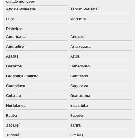
cidade monções
Alto de Pinheiros
Jardim Paulista
Lapa
Morumbi
Pinheiros
Americana
Amparo
Andradina
Araraquara
Araras
Arujá
Barretos
Bebedouro
Bragança Paulista
Campinas
Catanduva
Caçapava
Cubatão
Guararema
Hortolândia
Indaiatuba
Itatiba
Itupeva
Jacareí
Jarinu
Jundiaí
Limeira