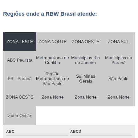
Regiões onde a RBW Brasil atende:
ZONA LESTE
ZONA NORTE
ZONA OESTE
ZONA SUL
Metropolitana de
Municípios Rio
Municípios do
ABC Paulista
Curitiba
de Janeiro
Paraná
Região
Sul Minas
PR - Paraná
Metropolitana de
São Paulo
Gerais
São Paulo
ZONA OESTE
Zona Norte
Zona Norte
Zona Norte
Zona Oeste
ABC
ABCD