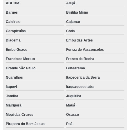
ABCDM
Arujá
Barueri
Biritiba Mirim
Caieiras
Cajamar
Carapicuíba
Cotia
Diadema
Embu das Artes
Embu-Guaçu
Ferraz de Vasconcelos
Francisco Morato
Franco da Rocha
Grande São Paulo
Guararema
Guarulhos
Itapecerica da Serra
Itapevi
Itaquaquecetuba
Jandira
Juquitiba
Mairiporã
Mauá
Mogi das Cruzes
Osasco
Pirapora do Bom Jesus
Poá