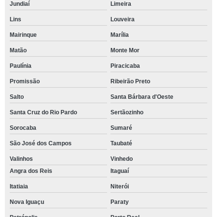
Jundiaí
Limeira
Lins
Louveira
Mairinque
Marília
Matão
Monte Mor
Paulínia
Piracicaba
Promissão
Ribeirão Preto
Salto
Santa Bárbara d'Oeste
Santa Cruz do Rio Pardo
Sertãozinho
Sorocaba
Sumaré
São José dos Campos
Taubaté
Valinhos
Vinhedo
Angra dos Reis
Itaguaí
Itatiaia
Niterói
Nova Iguaçu
Paraty