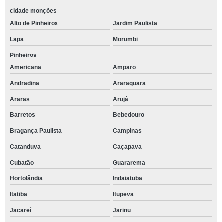
cidade monções
Alto de Pinheiros
Jardim Paulista
Lapa
Morumbi
Pinheiros
Americana
Amparo
Andradina
Araraquara
Araras
Arujá
Barretos
Bebedouro
Bragança Paulista
Campinas
Catanduva
Caçapava
Cubatão
Guararema
Hortolândia
Indaiatuba
Itatiba
Itupeva
Jacareí
Jarinu