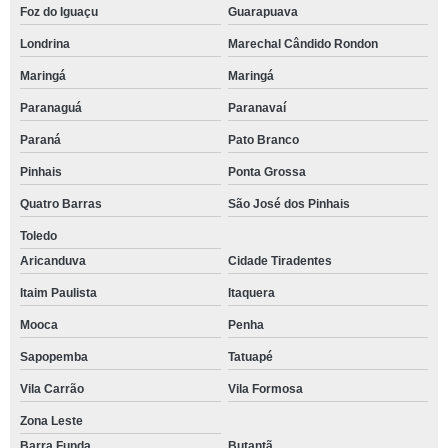
Foz do Iguaçu
Guarapuava
Londrina
Marechal Cândido Rondon
Maringá
Maringá
Paranaguá
Paranavaí
Paraná
Pato Branco
Pinhais
Ponta Grossa
Quatro Barras
São José dos Pinhais
Toledo
Aricanduva
Cidade Tiradentes
Itaim Paulista
Itaquera
Mooca
Penha
Sapopemba
Tatuapé
Vila Carrão
Vila Formosa
Zona Leste
Barra Funda
Butantã