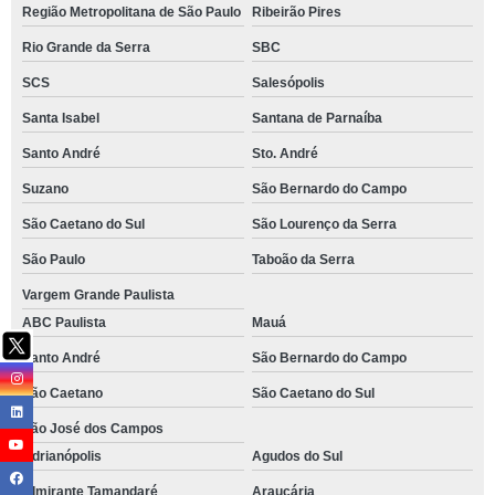
Região Metropolitana de São Paulo
Ribeirão Pires
Rio Grande da Serra
SBC
SCS
Salesópolis
Santa Isabel
Santana de Parnaíba
Santo André
Sto. André
Suzano
São Bernardo do Campo
São Caetano do Sul
São Lourenço da Serra
São Paulo
Taboão da Serra
Vargem Grande Paulista
ABC Paulista
Mauá
Santo André
São Bernardo do Campo
São Caetano
São Caetano do Sul
São José dos Campos
Adrianópolis
Agudos do Sul
Almirante Tamandaré
Araucária