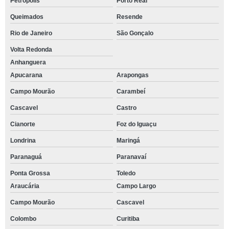
Petrópolis
Porto Real
Queimados
Resende
Rio de Janeiro
São Gonçalo
Volta Redonda
Anhanguera
Apucarana
Arapongas
Campo Mourão
Carambeí
Cascavel
Castro
Cianorte
Foz do Iguaçu
Londrina
Maringá
Paranaguá
Paranavaí
Ponta Grossa
Toledo
Araucária
Campo Largo
Campo Mourão
Cascavel
Colombo
Curitiba