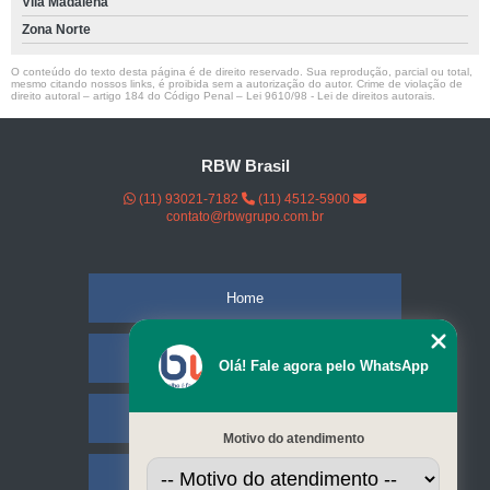
Vila Madalena
Zona Norte
O conteúdo do texto desta página é de direito reservado. Sua reprodução, parcial ou total,
mesmo citando nossos links, é proibida sem a autorização do autor. Crime de violação de
direito autoral – artigo 184 do Código Penal –
Lei 9610/98 - Lei de direitos autorais
.
RBW Brasil
(11) 93021-7182
(11) 4512-5900
contato@rbwgrupo.com.br
Home
Empresa
Olá! Fale agora pelo WhatsApp
Missão
Motivo do atendimento
Serviços