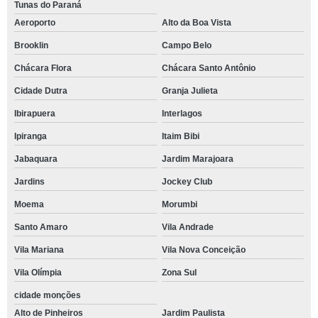
Tunas do Paraná
Aeroporto
Alto da Boa Vista
Brooklin
Campo Belo
Chácara Flora
Chácara Santo Antônio
Cidade Dutra
Granja Julieta
Ibirapuera
Interlagos
Ipiranga
Itaim Bibi
Jabaquara
Jardim Marajoara
Jardins
Jockey Club
Moema
Morumbi
Santo Amaro
Vila Andrade
Vila Mariana
Vila Nova Conceição
Vila Olímpia
Zona Sul
cidade monções
Alto de Pinheiros
Jardim Paulista