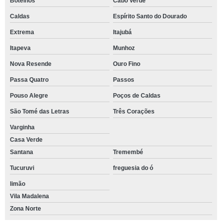
Botelhos
Cabo Verde
Caldas
Espírito Santo do Dourado
Extrema
Itajubá
Itapeva
Munhoz
Nova Resende
Ouro Fino
Passa Quatro
Passos
Pouso Alegre
Poços de Caldas
São Tomé das Letras
Três Corações
Varginha
Casa Verde
Santana
Tremembé
Tucuruvi
freguesia do ó
limão
Vila Madalena
Zona Norte