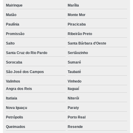
Mairinque
Marília
Matão
Monte Mor
Paulínia
Piracicaba
Promissão
Ribeirão Preto
Salto
Santa Bárbara d'Oeste
Santa Cruz do Rio Pardo
Sertãozinho
Sorocaba
Sumaré
São José dos Campos
Taubaté
Valinhos
Vinhedo
Angra dos Reis
Itaguaí
Itatiaia
Niterói
Nova Iguaçu
Paraty
Petrópolis
Porto Real
Queimados
Resende