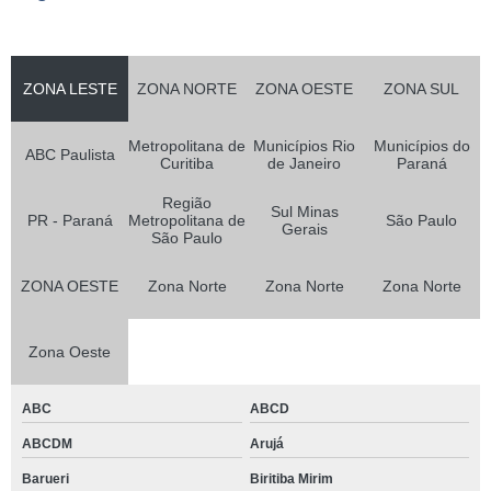
ZONA LESTE
ZONA NORTE
ZONA OESTE
ZONA SUL
Metropolitana de
Municípios Rio
Municípios do
ABC Paulista
Curitiba
de Janeiro
Paraná
Região
Sul Minas
PR - Paraná
Metropolitana de
São Paulo
Gerais
São Paulo
ZONA OESTE
Zona Norte
Zona Norte
Zona Norte
Zona Oeste
ABC
ABCD
ABCDM
Arujá
Barueri
Biritiba Mirim