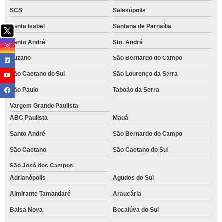
SCS
Salesópolis
Santa Isabel
Santana de Parnaíba
Santo André
Sto. André
Suzano
São Bernardo do Campo
São Caetano do Sul
São Lourenço da Serra
São Paulo
Taboão da Serra
Vargem Grande Paulista
ABC Paulista
Mauá
Santo André
São Bernardo do Campo
São Caetano
São Caetano do Sul
São José dos Campos
Adrianópolis
Agudos do Sul
Almirante Tamandaré
Araucária
Balsa Nova
Bocaiúva do Sul