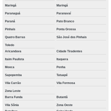
Maringá
Maringá
Paranaguá
Paranavaí
Paraná
Pato Branco
Pinhais
Ponta Grossa
Quatro Barras
São José dos Pinhais
Toledo
Aricanduva
Cidade Tiradentes
Itaim Paulista
Itaquera
Mooca
Penha
Sapopemba
Tatuapé
Vila Carrão
Vila Formosa
Zona Leste
Barra Funda
Butantã
Vila Sônia
Zona Oeste