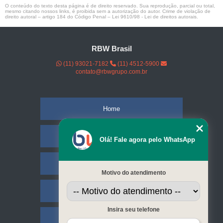
O conteúdo do texto desta página é de direito reservado. Sua reprodução, parcial ou total,
mesmo citando nossos links, é proibida sem a autorização do autor. Crime de violação de
direito autoral – artigo 184 do Código Penal –
Lei 9610/98 - Lei de direitos autorais
.
RBW Brasil
(11) 93021-7182
(11) 4512-5900
contato@rbwgrupo.com.br
Home
Empresa
Olá! Fale agora pelo WhatsApp
Missão
Motivo do atendimento
Serviços
Insira seu telefone
Contato