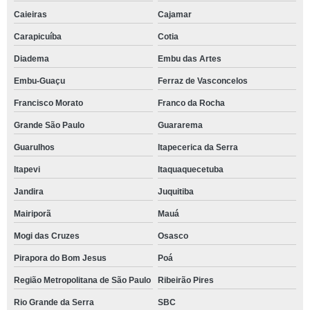
Caieiras
Cajamar
Carapicuíba
Cotia
Diadema
Embu das Artes
Embu-Guaçu
Ferraz de Vasconcelos
Francisco Morato
Franco da Rocha
Grande São Paulo
Guararema
Guarulhos
Itapecerica da Serra
Itapevi
Itaquaquecetuba
Jandira
Juquitiba
Mairiporã
Mauá
Mogi das Cruzes
Osasco
Pirapora do Bom Jesus
Poá
Região Metropolitana de São Paulo
Ribeirão Pires
Rio Grande da Serra
SBC