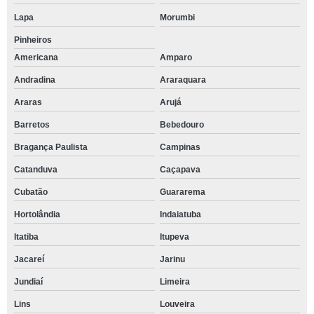
Lapa
Morumbi
Pinheiros
Americana
Amparo
Andradina
Araraquara
Araras
Arujá
Barretos
Bebedouro
Bragança Paulista
Campinas
Catanduva
Caçapava
Cubatão
Guararema
Hortolândia
Indaiatuba
Itatiba
Itupeva
Jacareí
Jarinu
Jundiaí
Limeira
Lins
Louveira