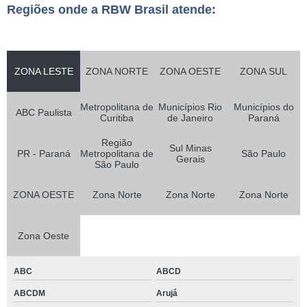
Regiões onde a RBW Brasil atende:
ZONA LESTE
ZONA NORTE
ZONA OESTE
ZONA SUL
Metropolitana de
Municípios Rio
Municípios do
ABC Paulista
Curitiba
de Janeiro
Paraná
Região
Sul Minas
PR - Paraná
Metropolitana de
São Paulo
Gerais
São Paulo
ZONA OESTE
Zona Norte
Zona Norte
Zona Norte
Zona Oeste
ABC
ABCD
ABCDM
Arujá