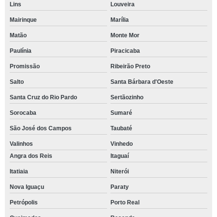
Lins
Louveira
Mairinque
Marília
Matão
Monte Mor
Paulínia
Piracicaba
Promissão
Ribeirão Preto
Salto
Santa Bárbara d'Oeste
Santa Cruz do Rio Pardo
Sertãozinho
Sorocaba
Sumaré
São José dos Campos
Taubaté
Valinhos
Vinhedo
Angra dos Reis
Itaguaí
Itatiaia
Niterói
Nova Iguaçu
Paraty
Petrópolis
Porto Real