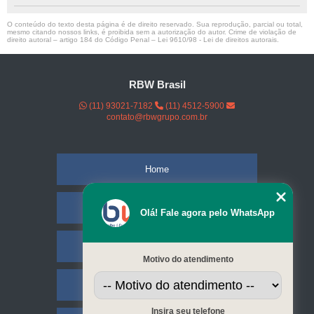
O conteúdo do texto desta página é de direito reservado. Sua reprodução, parcial ou total,
mesmo citando nossos links, é proibida sem a autorização do autor. Crime de violação de
direito autoral – artigo 184 do Código Penal –
Lei 9610/98 - Lei de direitos autorais
.
RBW Brasil
(11) 93021-7182
(11) 4512-5900
contato@rbwgrupo.com.br
Home
Empresa
Olá! Fale agora pelo WhatsApp
Missão
Motivo do atendimento
Serviços
Insira seu telefone