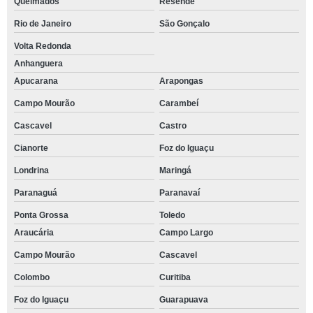
Queimados
Resende
Rio de Janeiro
São Gonçalo
Volta Redonda
Anhanguera
Apucarana
Arapongas
Campo Mourão
Carambeí
Cascavel
Castro
Cianorte
Foz do Iguaçu
Londrina
Maringá
Paranaguá
Paranavaí
Ponta Grossa
Toledo
Araucária
Campo Largo
Campo Mourão
Cascavel
Colombo
Curitiba
Foz do Iguaçu
Guarapuava