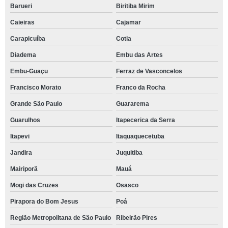
Barueri
Biritiba Mirim
Caieiras
Cajamar
Carapicuíba
Cotia
Diadema
Embu das Artes
Embu-Guaçu
Ferraz de Vasconcelos
Francisco Morato
Franco da Rocha
Grande São Paulo
Guararema
Guarulhos
Itapecerica da Serra
Itapevi
Itaquaquecetuba
Jandira
Juquitiba
Mairiporã
Mauá
Mogi das Cruzes
Osasco
Pirapora do Bom Jesus
Poá
Região Metropolitana de São Paulo
Ribeirão Pires