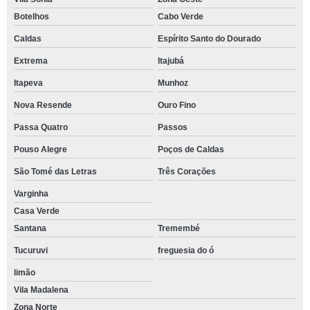
Botelhos
Cabo Verde
Caldas
Espírito Santo do Dourado
Extrema
Itajubá
Itapeva
Munhoz
Nova Resende
Ouro Fino
Passa Quatro
Passos
Pouso Alegre
Poços de Caldas
São Tomé das Letras
Três Corações
Varginha
Casa Verde
Santana
Tremembé
Tucuruvi
freguesia do ó
limão
Vila Madalena
Zona Norte