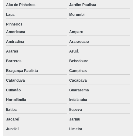
Alto de Pinheiros
Jardim Paulista
Lapa
Morumbi
Pinheiros
Americana
Amparo
Andradina
Araraquara
Araras
Arujá
Barretos
Bebedouro
Bragança Paulista
Campinas
Catanduva
Caçapava
Cubatão
Guararema
Hortolândia
Indaiatuba
Itatiba
Itupeva
Jacareí
Jarinu
Jundiaí
Limeira