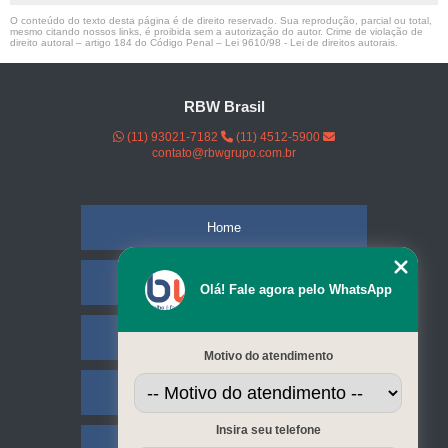
O conteúdo do texto desta página é de direito reservado. Sua reprodução, parcial ou total,
mesmo citando nossos links, é proibida sem a autorização do autor. Crime de violação de
direito autoral – artigo 184 do Código Penal –
Lei 9610/98 - Lei de direitos autorais
.
RBW Brasil
(11) 93021-7182
(11) 4512-5900
contato@rbwgrupo.com.br
Home
Empresa
Olá! Fale agora pelo WhatsApp
Missão
Motivo do atendimento
Serviços
Insira seu telefone
Contato