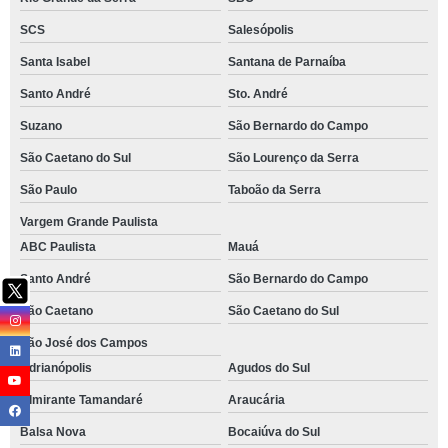
SCS
Salesópolis
Santa Isabel
Santana de Parnaíba
Santo André
Sto. André
Suzano
São Bernardo do Campo
São Caetano do Sul
São Lourenço da Serra
São Paulo
Taboão da Serra
Vargem Grande Paulista
ABC Paulista
Mauá
Santo André
São Bernardo do Campo
São Caetano
São Caetano do Sul
São José dos Campos
Adrianópolis
Agudos do Sul
Almirante Tamandaré
Araucária
Balsa Nova
Bocaiúva do Sul