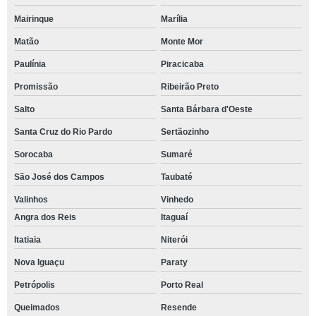
Mairinque
Marília
Matão
Monte Mor
Paulínia
Piracicaba
Promissão
Ribeirão Preto
Salto
Santa Bárbara d'Oeste
Santa Cruz do Rio Pardo
Sertãozinho
Sorocaba
Sumaré
São José dos Campos
Taubaté
Valinhos
Vinhedo
Angra dos Reis
Itaguaí
Itatiaia
Niterói
Nova Iguaçu
Paraty
Petrópolis
Porto Real
Queimados
Resende