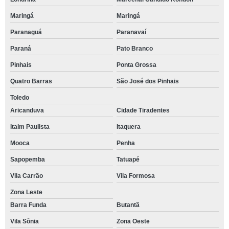
Maringá
Maringá
Paranaguá
Paranavaí
Paraná
Pato Branco
Pinhais
Ponta Grossa
Quatro Barras
São José dos Pinhais
Toledo
Aricanduva
Cidade Tiradentes
Itaim Paulista
Itaquera
Mooca
Penha
Sapopemba
Tatuapé
Vila Carrão
Vila Formosa
Zona Leste
Barra Funda
Butantã
Vila Sônia
Zona Oeste