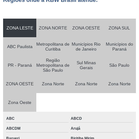
Regiões onde a RBW Brasil atende:
ZONA LESTE
ZONA NORTE
ZONA OESTE
ZONA SUL
Metropolitana de
Municípios Rio
Municípios do
ABC Paulista
Curitiba
de Janeiro
Paraná
Região
Sul Minas
PR - Paraná
Metropolitana de
São Paulo
Gerais
São Paulo
ZONA OESTE
Zona Norte
Zona Norte
Zona Norte
Zona Oeste
ABC
ABCD
ABCDM
Arujá
Barueri
Biritiba Mirim