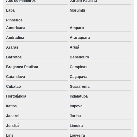
Alto de Pinheiros
Jardim Paulista
Lapa
Morumbi
Pinheiros
Americana
Amparo
Andradina
Araraquara
Araras
Arujá
Barretos
Bebedouro
Bragança Paulista
Campinas
Catanduva
Caçapava
Cubatão
Guararema
Hortolândia
Indaiatuba
Itatiba
Itupeva
Jacareí
Jarinu
Jundiaí
Limeira
Lins
Louveira