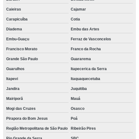
Caieiras
Cajamar
Carapicuíba
Cotia
Diadema
Embu das Artes
Embu-Guaçu
Ferraz de Vasconcelos
Francisco Morato
Franco da Rocha
Grande São Paulo
Guararema
Guarulhos
Itapecerica da Serra
Itapevi
Itaquaquecetuba
Jandira
Juquitiba
Mairiporã
Mauá
Mogi das Cruzes
Osasco
Pirapora do Bom Jesus
Poá
Região Metropolitana de São Paulo
Ribeirão Pires
Rio Grande da Serra
SBC