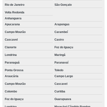
Rio de Janeiro
São Gonçalo
Volta Redonda
Anhanguera
Apucarana
Arapongas
Campo Mourão
Carambeí
Cascavel
Castro
Cianorte
Foz do Iguaçu
Londrina
Maringá
Paranaguá
Paranavaí
Ponta Grossa
Toledo
Araucária
Campo Largo
Campo Mourão
Cascavel
Colombo
Curitiba
Foz do Iguaçu
Guarapuava
Londrina
Marechal Cândido Rondon