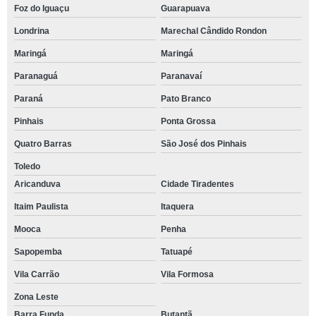
Foz do Iguaçu
Guarapuava
Londrina
Marechal Cândido Rondon
Maringá
Maringá
Paranaguá
Paranavaí
Paraná
Pato Branco
Pinhais
Ponta Grossa
Quatro Barras
São José dos Pinhais
Toledo
Aricanduva
Cidade Tiradentes
Itaim Paulista
Itaquera
Mooca
Penha
Sapopemba
Tatuapé
Vila Carrão
Vila Formosa
Zona Leste
Barra Funda
Butantã