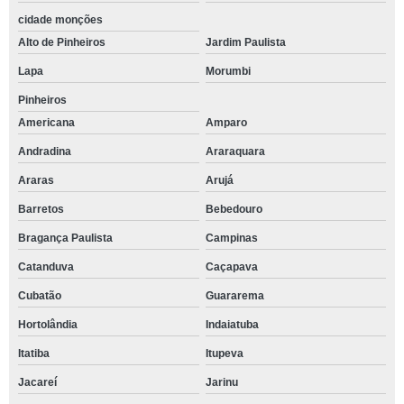
cidade monções
Alto de Pinheiros
Jardim Paulista
Lapa
Morumbi
Pinheiros
Americana
Amparo
Andradina
Araraquara
Araras
Arujá
Barretos
Bebedouro
Bragança Paulista
Campinas
Catanduva
Caçapava
Cubatão
Guararema
Hortolândia
Indaiatuba
Itatiba
Itupeva
Jacareí
Jarinu