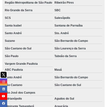
Região Metropolitana de São Paulo
Ribeirão Pires
Rio Grande da Serra
SBC
SCS
Salesópolis
Santa Isabel
Santana de Parnaíba
Santo André
Sto. André
Suzano
São Bernardo do Campo
São Caetano do Sul
São Lourenço da Serra
São Paulo
Taboão da Serra
Vargem Grande Paulista
ABC Paulista
Mauá
Santo André
São Bernardo do Campo
São Caetano
São Caetano do Sul
São José dos Campos
Adrianópolis
Agudos do Sul
Almirante Tamandaré
Araucária