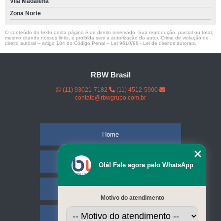
Vila Madalena
Zona Norte
O conteúdo do texto desta página é de direito reservado. Sua reprodução, parcial ou total,
mesmo citando nossos links, é proibida sem a autorização do autor. Crime de violação de
direito autoral – artigo 184 do Código Penal –
Lei 9610/98 - Lei de direitos autorais
.
RBW Brasil
(11) 93021-7182
(11) 4512-5900
contato@rbwgrupo.com.br
Home
Empresa
Olá! Fale agora pelo WhatsApp
Missão
Motivo do atendimento
Serviços