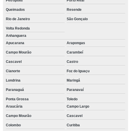
Petrópolis
Porto Real
Queimados
Resende
Rio de Janeiro
São Gonçalo
Volta Redonda
Anhanguera
Apucarana
Arapongas
Campo Mourão
Carambeí
Cascavel
Castro
Cianorte
Foz do Iguaçu
Londrina
Maringá
Paranaguá
Paranavaí
Ponta Grossa
Toledo
Araucária
Campo Largo
Campo Mourão
Cascavel
Colombo
Curitiba