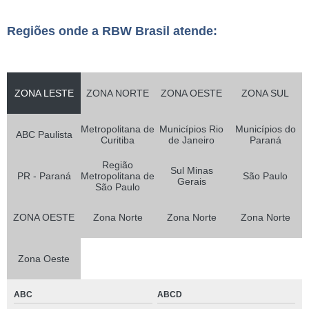
Regiões onde a RBW Brasil atende:
ZONA LESTE
ZONA NORTE
ZONA OESTE
ZONA SUL
Metropolitana de
Municípios Rio
Municípios do
ABC Paulista
Curitiba
de Janeiro
Paraná
Região
Sul Minas
PR - Paraná
Metropolitana de
São Paulo
Gerais
São Paulo
ZONA OESTE
Zona Norte
Zona Norte
Zona Norte
Zona Oeste
ABC
ABCD