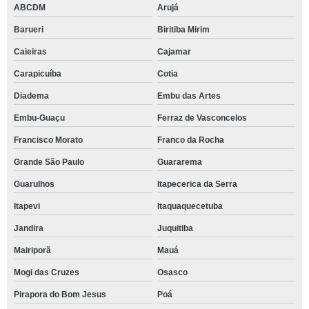
ABCDM
Arujá
Barueri
Biritiba Mirim
Caieiras
Cajamar
Carapicuíba
Cotia
Diadema
Embu das Artes
Embu-Guaçu
Ferraz de Vasconcelos
Francisco Morato
Franco da Rocha
Grande São Paulo
Guararema
Guarulhos
Itapecerica da Serra
Itapevi
Itaquaquecetuba
Jandira
Juquitiba
Mairiporã
Mauá
Mogi das Cruzes
Osasco
Pirapora do Bom Jesus
Poá