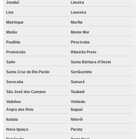
Jundiaí
Limeira
Lins
Louveira
Mairinque
Marília
Matão
Monte Mor
Paulínia
Piracicaba
Promissão
Ribeirão Preto
Salto
Santa Bárbara d'Oeste
Santa Cruz do Rio Pardo
Sertãozinho
Sorocaba
Sumaré
São José dos Campos
Taubaté
Valinhos
Vinhedo
Angra dos Reis
Itaguaí
Itatiaia
Niterói
Nova Iguaçu
Paraty