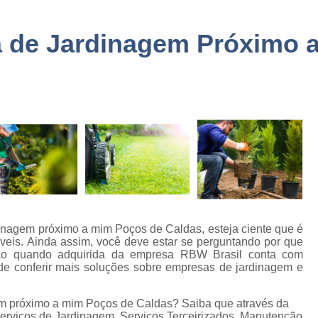
a
Embarque Controlado Sã
de
Empresa de Portar
a de Jardinagem Próximo 
Empresa de Portaria e 
de
nto
Empresa de Portaria São
de
Empresa de Zelado
o
Empresa Portaria e Segu
de
o e
Empresa Terceirizada Porta
Empresa Ad
de
ão
Empresa Ad
de
Empresa Administr
inagem próximo a mim Poços de Caldas, esteja ciente que é
 de
áveis. Ainda assim, você deve estar se perguntando por que
Empresa de 
ção quando adquirida da empresa RBW Brasil conta com
de conferir mais soluções sobre empresas de jardinagem e
Empresa de 
as
Empresa de 
em próximo a mim Poços de Caldas? Saiba que através da
e
erviços de Jardinagem, Serviços Terceirizados, Manutenção