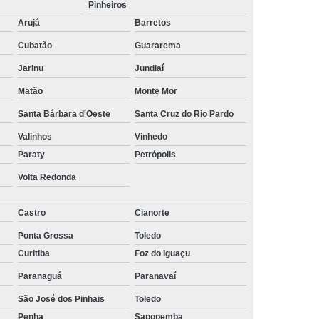
Pinheiros
ltoria de Recrutamento e Seleção
Arujá
Barretos
to
Empresa de Recrutamento e Seleção
Cubatão
Guararema
rutamento e Seleção de Pessoas
Jarinu
Jundiaí
mento e Seleção Mais Próximo de Mim
Matão
Monte Mor
utamento e Seleção Perto de Mim
Santa Bárbara d'Oeste
Santa Cruz do Rio Pardo
tamento e Seleção Próximo de Mim
Valinhos
Vinhedo
Paraty
Petrópolis
de Seleção e Recrutamento
Volta Redonda
lista em Recrutamento e Seleção
lizada em Recrutamento e Seleção
Castro
Cianorte
 e Seleção
Empresa de Terceirização
Ponta Grossa
Toledo
Curitiba
Foz do Iguaçu
e Terceirização de Limpeza
Paranaguá
Paranavaí
Terceirização de Mão de Obra
São José dos Pinhais
Toledo
e Terceirização de Portaria
Penha
Sapopemba