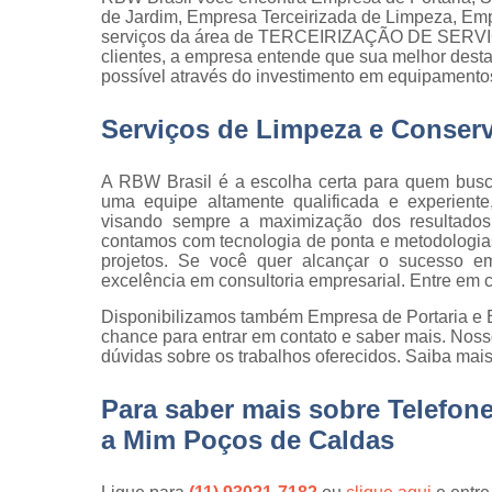
qualidade
de Jardim, Empresa Terceirizada de Limpeza, Emp
serviços da área de TERCEIRIZAÇÃO DE SERVIÇOS
Inspeção d
clientes, a empresa entende que sua melhor desta
peça
possível através do investimento em equipamentos
Inspeção d
Serviços de Limpeza e Conser
recebiment
Inspeções 
A RBW Brasil é a escolha certa para quem busc
qualidade
uma equipe altamente qualificada e experiente
Inspeçõe
visando sempre a maximização dos resultados 
visuais
contamos com tecnologia de ponta e metodologias 
projetos. Se você quer alcançar o sucesso 
Manutenção
excelência em consultoria empresarial. Entre em 
jardins
Disponibilizamos também Empresa de Portaria e E
Movimentaç
chance para entrar em contato e saber mais. Noss
de cargas
dúvidas sobre os trabalhos oferecidos. Saiba mais
Portaria d
Para saber mais sobre Telefo
condomíni
a Mim Poços de Caldas
Serviço d
almoxarife