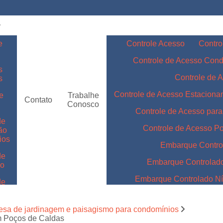
e
Controle Acesso
Contro
Controle de Acesso Con
s
Controle de 
s
Controle de Acesso Estacion
e
Trabalhe
Contato
Conosco
Controle de Acesso par
de
Controle de Acesso Po
ão
ios
Embarque Contro
de
Embarque Controlad
ão
Embarque Controlado Nív
de
m
Embarque Controlado Níve
de
esa de jardinagem e paisagismo para condomínios
Embarque Controlado para 
m Poços de Caldas