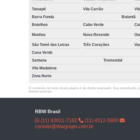
Tatuapé
Vila Carrão
Vi
Barra Funda
Butantã
Botelhos
Cabo Verde
Ca
Munhoz
Nova Resende
Ou
São Tomé das Letras
Três Corações
Va
Casa Verde
Santana
Tremembé
Vila Madalena
Zona Norte
O conteúdo do texto desta página é de direito reservado. Sua reprodução, pa
direitos autorais
.
RBW Brasil
(11) 93021-7182
(11) 4512-5900
contato@rbwgrupo.com.br