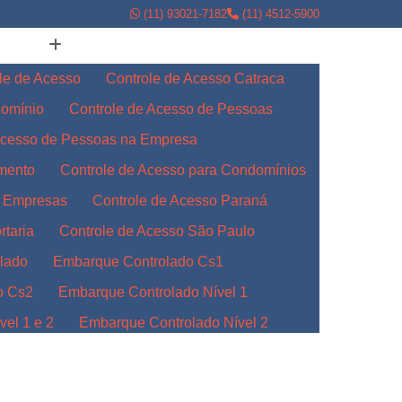
(11) 93021-7182
(11) 4512-5900
le de Acesso
Controle de Acesso Catraca
domínio
Controle de Acesso de Pessoas
Acesso de Pessoas na Empresa
amento
Controle de Acesso para Condomínios
a Empresas
Controle de Acesso Paraná
rtaria
Controle de Acesso São Paulo
lado
Embarque Controlado Cs1
o Cs2
Embarque Controlado Nível 1
el 1 e 2
Embarque Controlado Nível 2
l 3
Embarque Controlado para Empresas
Indústrias
Embarque Controlado Paraná