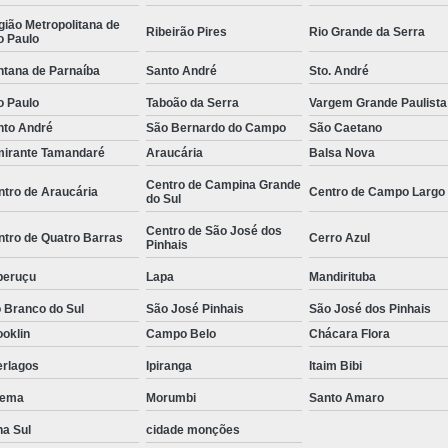
e
Empresa de
ião Metropolitana de
Ribeirão Pires
Rio Grande da Serra
o Paulo
Empresa de
ntana de Parnaíba
Santo André
Sto. André
 de
Empresa de
o Paulo
Taboão da Serra
Vargem Grande Paulista
Empresa Esp
nto André
São Bernardo do Campo
São Caetano
mirante Tamandaré
Araucária
Balsa Nova
 de
Empresa Monitoramento 24 H
e
Centro de Campina Grande
ntro de Araucária
Centro de Campo Largo
Empresa de Jardinagem
do Sul
o de
Empresa d
s
Centro de São José dos
ntro de Quatro Barras
Cerro Azul
Pinhais
Empresa de Pa
o de
peruçu
Lapa
Mandirituba
Empresa de Paisagismo Pre
s
 Branco do Sul
São José Pinhais
São José dos Pinhais
Empresa E
o de
oklin
Campo Belo
Chácara Flora
s
Empresa Espec
erlagos
Ipiranga
Itaim Bibi
o de
Empresa Jardinagem e Pais
ema
Morumbi
Santo Amaro
as
na Sul
cidade monções
Empresa T
o de