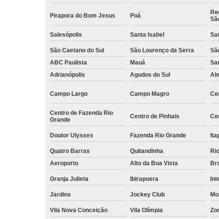
Serviços d
Reg
Pirapora do Bom Jesus
Poá
zeladoria
Sã
Serviços
Salesópolis
Santa Isabel
Sa
terceirizados
São Caetano do Sul
São Lourenço da Serra
Sã
ajudante
ABC Paulista
Mauá
Sa
Serviços
Adrianópolis
Agudos do Sul
Al
terceirizados
conferent
Campo Largo
Campo Magro
Ce
Terceirizaçã
almoxarife
Centro de Fazenda Rio
Centro de Pinhais
Ce
Grande
Terceirizaçã
Doutor Ulysses
Fazenda Rio Grande
Ita
cargas e
descarga
Quatro Barras
Quitandinha
Rio
Terceirizaçã
Aeroporto
Alto da Boa Vista
Bro
conferente
Granja Julieta
Ibirapuera
Int
Terceirizaçã
Jardins
Jockey Club
Mo
empilhadeir
Vila Nova Conceição
Vila Olímpia
Zo
Terceirizaçã