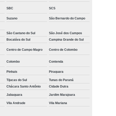
 Monitoramento e Segurança
SBC
SCS
 Monitoramento Residencial
Suzano
São Bernardo do Campo
 Segurança e Monitoramento
ecializada em Monitoramento
São Caetano do Sul
São José dos Campos
Bocaiúva do Sul
Campina Grande do Sul
oras
Empresa Terceirizada de Monitoramento
Centro de Campo Magro
Centro de Colombo
 e Paisagismo
Empresa de Paisagismo
e Paisagismo e Jardinagem
Colombo
Contenda
isagismo e Jardinagem Predial
Pinhais
Piraquara
dial
Empresa de Paisagismo Terceirizado
Tijucas do Sul
Tunas do Paraná
specializada em Paisagismo
Chácara Santo Antônio
Cidade Dutra
ializada em Paisagismo Predial
Jabaquara
Jardim Marajoara
agismo
Empresa Paisagismo e Jardinagem
Vila Andrade
Vila Mariana
erceirizada de Paisagismo