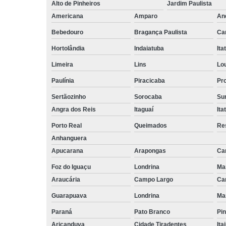
empilhadeiri
Alto de Pinheiros
Jardim Paulista
Americana
Amparo
An
Terceirizaçã
facilities
Bebedouro
Bragança Paulista
Ca
Terceirizaçã
Hortolândia
Indaiatuba
Ita
limpezas
Limeira
Lins
Lo
Terceirizaçã
Paulínia
Piracicaba
Pr
movimentaç
de cargas
Sertãozinho
Sorocaba
Su
Terceirizaçã
Angra dos Reis
Itaguaí
Ita
serviço
Porto Real
Queimados
Re
Terceirizaç
Anhanguera
de mão de o
Apucarana
Arapongas
Ca
Foz do Iguaçu
Londrina
Ma
Araucária
Campo Largo
Ca
Guarapuava
Londrina
Ma
Paraná
Pato Branco
Pin
Aricanduva
Cidade Tiradentes
Ita