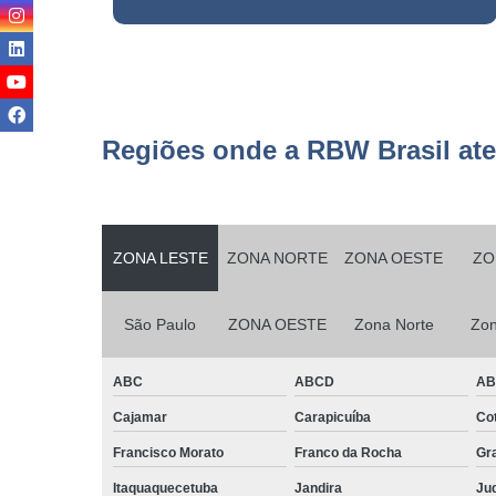
Serviço
terceirizad
Serviços d
conservaç
Regiões onde a RBW Brasil at
Serviços d
jardinage
Serviços d
manutençã
ZONA LESTE
ZONA NORTE
ZONA OESTE
ZO
Serviços d
manutençã
predial
São Paulo
ZONA OESTE
Zona Norte
Zon
Serviços d
monitorame
ABC
ABCD
A
Serviços d
Cajamar
Carapicuíba
Cot
montage
Francisco Morato
Franco da Rocha
Gr
Serviços d
paisagism
Itaquaquecetuba
Jandira
Juq