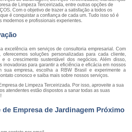
Empresa de Gestão de Cond
resa de Limpeza Terceirizada, entre outras opções de
. Com o objetivo de trazer a satisfação a todos os
Empresa Especializ
e
que é conquistar a confiança de cada um. Tudo isso só é
 modernos e profissionais experientes.
Empresa Especializ
e
Empresa Conservação
vação
os
Empresa de C
de
a excelência em serviços de consultoria empresarial. Com
Empresa d
, oferecemos soluções personalizadas para cada cliente,
s
e o crescimento sustentável dos negócios. Além disso,
Empresa de L
inovadoras para garantir a eficiência e eficácia em nossos
em sua empresa, escolha a RBW Brasil e experimente a
Empresa de Ser
 de
contato conosco e saiba mais sobre nossos serviços.
Empresa de Ser
mpresa de Limpeza Terceirizada. Por isso, aproveite a sua
ão
os atendentes estão dispostos a sanar todas as suas
Empresa Terce
!
Empresa Tercei
e
ne de Empresa de Jardinagem Próximo
os
Empresa Terceirizada d
e
Empresa Terceiriza
s