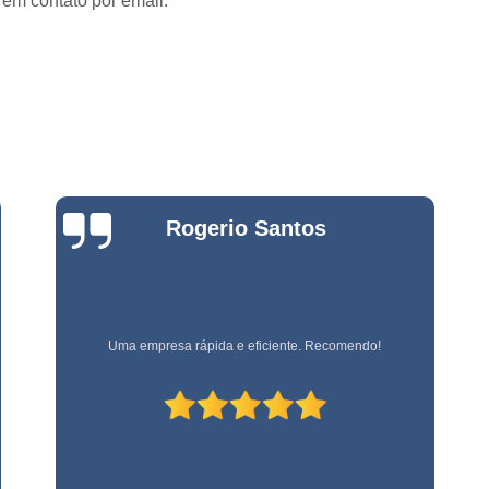
 em contato por email.
Empresa de Jardinage
e
Empresa de Jardin
s
Empresa de Jard
e
s
Empresa de Jardinagem em 
e
Empresa de 
Empresa d
e
Bianca
stas
Empresa d
Zanardo
e
Empresa de Jardinagem Resi
Empresa E
e
s
Empresa de Conservação e 
Empresa referência em terceirização de mão de obra!
Empresa de Limpeza e Con
e
Empresa de Ser
ão
Empresa de Soluções em Li
e
Empresa Tercei