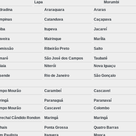
stas
Lapa
Morumbi
Empresa de Consu
dradina
Araraquara
Araras
o de
Empresa de Recrutamen
mpinas
Catanduva
Caçapava
Empresa de Rec
o de
tiba
Itupeva
Jacareí
Empresa de Recruta
uveira
Mairinque
Marília
o de
Empresa de Recr
omissão
Ribeirão Preto
Salto
ão
Empresa de Recru
maré
São José dos Campos
Taubaté
o de
tiaia
Niterói
Nova Iguaçu
Empresa 
sende
Rio de Janeiro
São Gonçalo
Empresa Especia
ões
bra
Empresa Especia
mpo Mourão
Carambeí
Cascavel
Empresa Recrutamento
ringá
Paranaguá
Paranavaí
mpo Mourão
Cascavel
Colombo
Empresa d
rechal Cândido Rondon
Maringá
Maringá
Empresa de 
hais
Ponta Grossa
Quatro Barras
Empresa d
im Paulista
Itaquera
Mooca