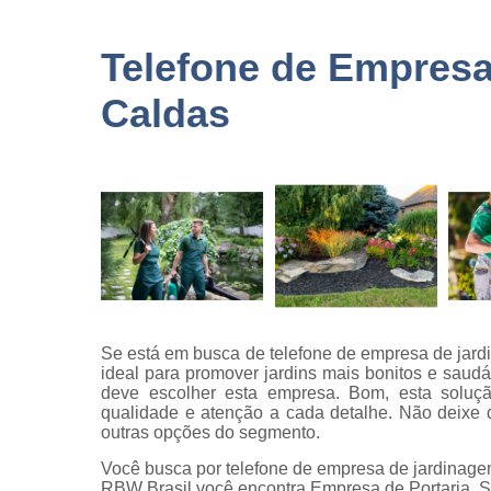
terceirizad
Empresas 
Telefone de Empres
logística
Caldas
Empresas 
monitorame
Empresas 
paisagism
Empresas 
recrutament
seleção
Empresas 
terceirizaç
Empresas 
Se está em busca de telefone de empresa de jard
terceirização
ideal para promover jardins mais bonitos e saud
limpezas
deve escolher esta empresa. Bom, esta solu
qualidade e atenção a cada detalhe. Não deixe 
Empresas
outras opções do segmento.
terceirizad
Você busca por telefone de empresa de jardinag
Gestões d
RBW Brasil você encontra Empresa de Portaria, S