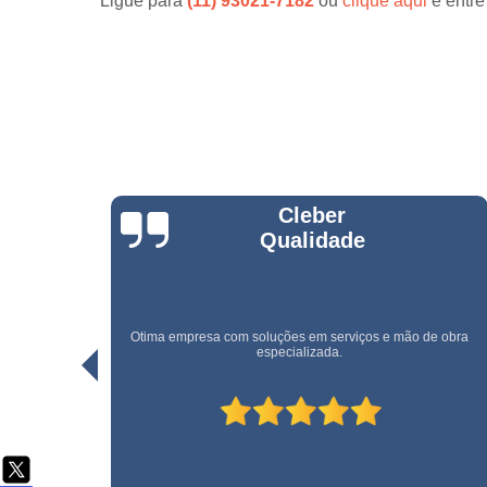
Ligue para
(11) 93021-7182
ou
clique aqui
e entre
Serviço d
cargas e
descarga
Serviço d
conferente
Serviço d
copeiras
Serviço d
empilhadeiri
Rogerio Santos
Serviço d
limpeza
Serviço d
limpeza pó
e obra
Uma empresa rápida e eficiente. Recomendo!
obra
Serviço d
movimentaç
de cargas
Serviço d
portaria