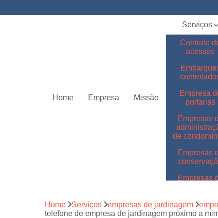
Serviços
Controle d
acessos
Embarque
controlado
Empresa d
Home
Empresa
Missão
portarias
Empresas 
administraç
de condomín
Empresas 
conservaç
Empresas 
jardinage
Empresas 
Home
Serviços
empresas de jardinagem
empr
limpeza
telefone de empresa de jardinagem próximo a mi