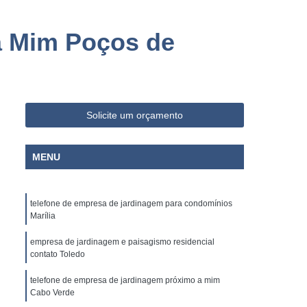
o Paulo
Empresa de Limpeza e Portaria
ia
Empresa de Portaria e Limpeza
a Mim Poços de
Segurança
Empresa de Portaria Paraná
 Paulo
Empresa de Portaria Terceirizada
ria e Portaria
Empresa Portaria
Solicite um orçamento
rança
Empresa Terceirizada de Portaria
ria
Empresa Administradora Condominial
MENU
ministradora de Condomínio
ministradora de Condomínios
telefone de empresa de jardinagem para condomínios
Marília
adora de Condomínios Residenciais
Administradora de Condomínio
empresa de jardinagem e paisagismo residencial
contato Toledo
Administração de Condomínio
telefone de empresa de jardinagem próximo a mim
Administração de Condomínios
Cabo Verde