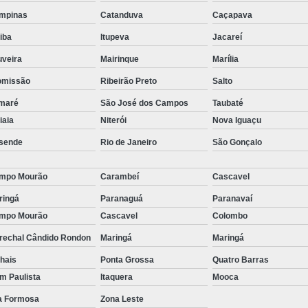
stas
Empresa de Consu
mpinas
Catanduva
Caçapava
o de
Empresa de Recrutamen
tiba
Itupeva
Jacareí
Empresa de Rec
uveira
Mairinque
Marília
o de
omissão
Ribeirão Preto
Salto
Empresa de Recruta
o de
maré
São José dos Campos
Taubaté
Empresa de Recr
ão
tiaia
Niterói
Nova Iguaçu
Empresa de Recru
sende
Rio de Janeiro
São Gonçalo
o de
Empresa 
Empresa Especia
mpo Mourão
Carambeí
Cascavel
ões
bra
Empresa Especia
ringá
Paranaguá
Paranavaí
mpo Mourão
Cascavel
Colombo
Empresa Recrutamento
rechal Cândido Rondon
Maringá
Maringá
Empresa d
hais
Ponta Grossa
Quatro Barras
Empresa de 
im Paulista
Itaquera
Mooca
Empresa d
la Formosa
Zona Leste