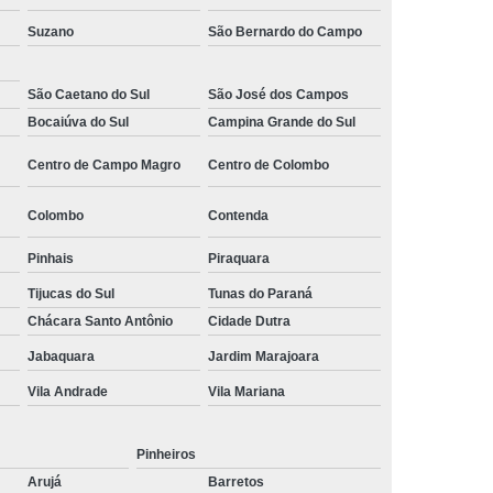
 Monitoramento e Segurança
Suzano
São Bernardo do Campo
 Monitoramento Residencial
São Caetano do Sul
São José dos Campos
 Segurança e Monitoramento
Bocaiúva do Sul
Campina Grande do Sul
ecializada em Monitoramento
Centro de Campo Magro
Centro de Colombo
oras
Empresa Terceirizada de Monitoramento
 e Paisagismo
Empresa de Paisagismo
Colombo
Contenda
e Paisagismo e Jardinagem
Pinhais
Piraquara
isagismo e Jardinagem Predial
Tijucas do Sul
Tunas do Paraná
Chácara Santo Antônio
Cidade Dutra
dial
Empresa de Paisagismo Terceirizado
Jabaquara
Jardim Marajoara
specializada em Paisagismo
Vila Andrade
Vila Mariana
ializada em Paisagismo Predial
agismo
Empresa Paisagismo e Jardinagem
Pinheiros
erceirizada de Paisagismo
Arujá
Barretos