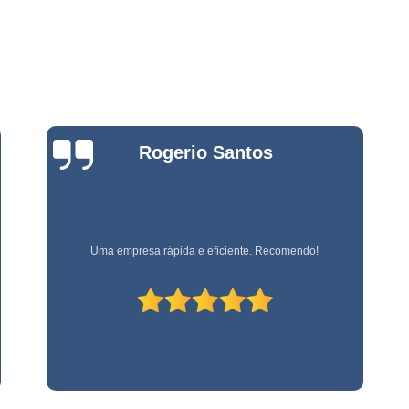
Empresa de Jardinage
e
Empresa de Jardin
s
Empresa de Jard
e
s
Empresa de Jardinagem em 
e
Empresa de 
Bianca
Empresa d
Zanardo
e
stas
Empresa d
e
Empresa de Jardinagem Resi
Empresa E
Empresa referência em terceirização de mão de obra!
e
s
Empresa de Conservação e 
Empresa de Limpeza e Con
e
Empresa de Ser
ão
Empresa de Soluções em Li
e
Empresa Tercei