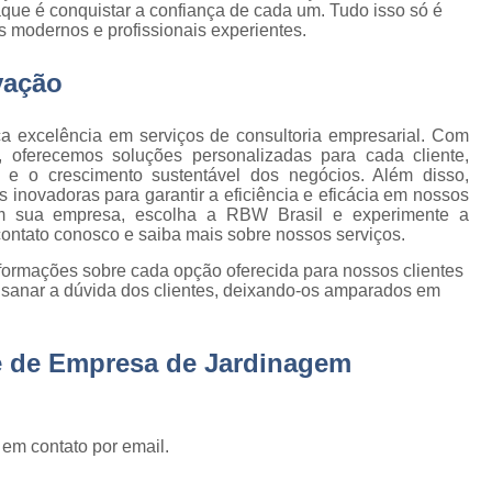
Empresa de Gestão de Cond
que é conquistar a confiança de cada um. Tudo isso só é
 modernos e profissionais experientes.
Empresa Especializ
e
vação
Empresa Especializ
e
Empresa Conservação
os
a excelência em serviços de consultoria empresarial. Com
, oferecemos soluções personalizadas para cada cliente,
Empresa de C
de
e o crescimento sustentável dos negócios. Além disso,
inovadoras para garantir a eficiência e eficácia em nossos
Empresa d
em sua empresa, escolha a RBW Brasil e experimente a
s
Empresa de L
contato conosco e saiba mais sobre nossos serviços.
Empresa de Ser
nformações sobre cada opção oferecida para nossos clientes
 de
sanar a dúvida dos clientes, deixando-os amparados em
Empresa de Ser
ão
Empresa Terce
ne de Empresa de Jardinagem
Empresa Tercei
e
os
Empresa Terceirizada d
 em contato por email.
e
Empresa Terceiriza
s