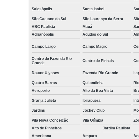
Serviços d
Salesópolis
Santa Isabel
Sa
zeladoria
São Caetano do Sul
São Lourenço da Serra
Sã
Serviços
ABC Paulista
Mauá
Sa
terceirizados
ajudante
Adrianópolis
Agudos do Sul
Al
Serviços
Campo Largo
Campo Magro
Ce
terceirizados
conferent
Centro de Fazenda Rio
Centro de Pinhais
Ce
Grande
Terceirizaçã
almoxarife
Doutor Ulysses
Fazenda Rio Grande
Ita
Terceirizaçã
Quatro Barras
Quitandinha
Rio
cargas e
Aeroporto
Alto da Boa Vista
Bro
descarga
Granja Julieta
Ibirapuera
Int
Terceirizaçã
conferente
Jardins
Jockey Club
Mo
Terceirizaçã
Vila Nova Conceição
Vila Olímpia
Zo
empilhadeir
Alto de Pinheiros
Jardim Paulista
Terceirizaçã
Americana
Amparo
An