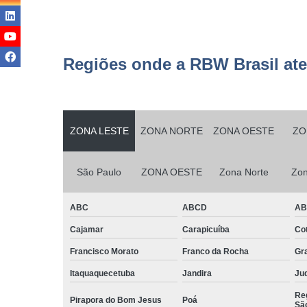
Serviço
terceirizad
Serviços d
Regiões onde a RBW Brasil at
conservaç
Serviços d
jardinage
Serviços d
ZONA LESTE
ZONA NORTE
ZONA OESTE
ZO
manutençã
Serviços d
São Paulo
ZONA OESTE
Zona Norte
Zon
manutençã
predial
ABC
ABCD
A
Serviços d
monitorame
Cajamar
Carapicuíba
Cot
Serviços d
Francisco Morato
Franco da Rocha
Gr
montage
Itaquaquecetuba
Jandira
Juq
Serviços d
Reg
paisagism
Pirapora do Bom Jesus
Poá
Sã