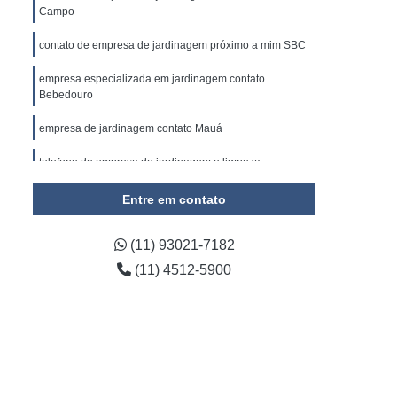
omínio
Empresa de Gestão de Condomínios
Campo
ada em Administração de Condomínio
contato de empresa de jardinagem próximo a mim SBC
ada em Administração de Condomínios
empresa especializada em jardinagem contato
Bebedouro
 e Limpeza
Empresa de Conservação
onservação e Limpeza Predial
empresa de jardinagem contato Mauá
e Conservação Terceirizada
telefone de empresa de jardinagem e limpeza
Paranaguá
impeza e Conservação Predial
Entre em contato
telefone de empresa de jardinagem próximo a mim
viços de Conservação e Limpeza
Cabo Verde
(11) 93021-7182
viços de Limpeza e Conservação
(11) 4512-5900
irizada de Conservação Predial
rizada de Limpeza e Conservação
e Limpeza e Conservação de Condomínios
da de Limpeza e Conservação Predial