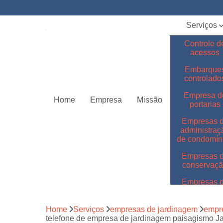
Serviços
Controle d
acessos
Embarque
controlado
Empresa d
Home
Empresa
Missão
portarias
Empresas 
administraç
de condomín
Empresas 
conservaç
Empresas 
jardinage
Empresas 
Home
Serviços
empresas de jardinagem
empr
limpeza
telefone de empresa de jardinagem paisagismo J