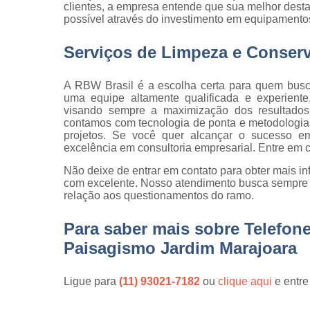
clientes, a empresa entende que sua melhor desta
qualidade
possível através do investimento em equipamentos
Inspeção d
peça
Serviços de Limpeza e Conser
Inspeção d
recebiment
A RBW Brasil é a escolha certa para quem busc
uma equipe altamente qualificada e experiente
Inspeções 
visando sempre a maximização dos resultados 
qualidade
contamos com tecnologia de ponta e metodologias 
projetos. Se você quer alcançar o sucesso 
Inspeçõe
excelência em consultoria empresarial. Entre em 
visuais
Não deixe de entrar em contato para obter mais i
Manutenção
com excelente. Nosso atendimento busca sempre 
jardins
relação aos questionamentos do ramo.
Movimentaç
de cargas
Para saber mais sobre Telefo
Paisagismo Jardim Marajoara
Portaria d
condomíni
Ligue para
(11) 93021-7182
ou
clique aqui
e entre
Serviço d
almoxarife