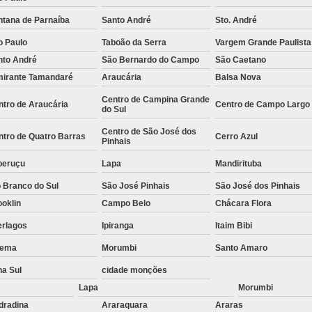
e
Empresa de
ntana de Parnaíba
Santo André
Sto. André
Empresa de
o Paulo
Taboão da Serra
Vargem Grande Paulista
nto André
São Bernardo do Campo
São Caetano
 de
Empresa de
mirante Tamandaré
Araucária
Balsa Nova
Empresa Esp
Centro de Campina Grande
ntro de Araucária
Centro de Campo Largo
do Sul
 de
Empresa Monitoramento 24 H
e
Centro de São José dos
Empresa de Jardinagem
ntro de Quatro Barras
Cerro Azul
Pinhais
o de
Empresa d
s
peruçu
Lapa
Mandirituba
Empresa de Pa
o de
 Branco do Sul
São José Pinhais
São José dos Pinhais
oklin
Campo Belo
Chácara Flora
Empresa de Paisagismo Pre
s
erlagos
Ipiranga
Itaim Bibi
Empresa E
o de
s
ema
Morumbi
Santo Amaro
Empresa Espec
o de
na Sul
cidade monções
Empresa Jardinagem e Pais
as
Lapa
Morumbi
Empresa T
o de
dradina
Araraquara
Araras