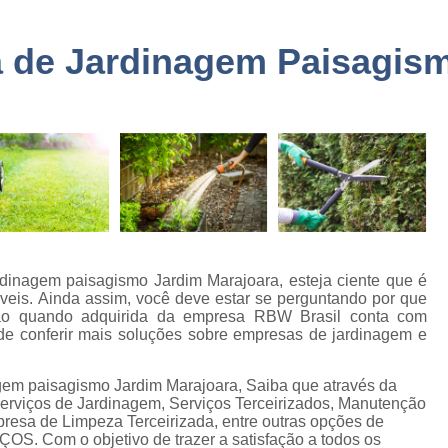
a
Embarque Controlado Sã
de
Empresa de Portar
 de Jardinagem Paisagis
Empresa de Portaria e 
de
nto
Empresa de Portaria São
de
Empresa de Zelado
o
Empresa Portaria e Segu
de
o e
Empresa Terceirizada Porta
Empresa Ad
de
dinagem paisagismo Jardim Marajoara, esteja ciente que é
ão
Empresa Ad
áveis. Ainda assim, você deve estar se perguntando por que
ção quando adquirida da empresa RBW Brasil conta com
de
Empresa Administr
de conferir mais soluções sobre empresas de jardinagem e
 de
Empresa de 
gem paisagismo Jardim Marajoara, Saiba que através da
Empresa de 
erviços de Jardinagem, Serviços Terceirizados, Manutenção
as
resa de Limpeza Terceirizada, entre outras opções de
Empresa de 
. Com o objetivo de trazer a satisfação a todos os
e