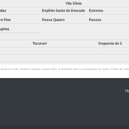
Empresa de T
Vila Sônia
ldas
Espírito Santo do Dourado
Extrema
Empresa d
ro Fino
Passa Quatro
Passos
Empresa de Terc
rginha
Empresa de Terceirização P
Empresa Terceirização
Tucuruvi
freguesia do ó
Empresa 
Empresa Tercei
rcial ou total, mesmo citando nossos links, é proibida sem a autorização do autor. Crime de viol
Empresa de Terce
Empresa de Tercei
H
Empresa de Ter
Empresa de Te
Empresa de
Empresa de Ter