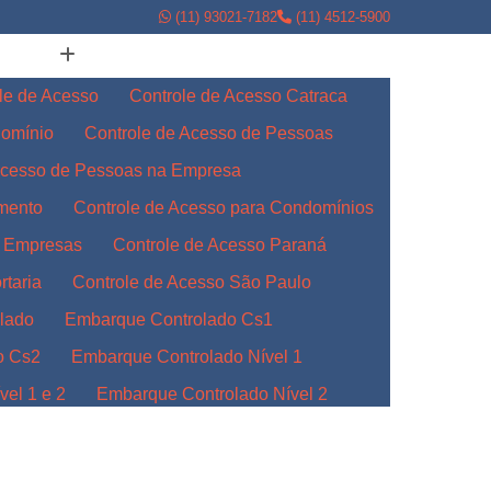
(11) 93021-7182
(11) 4512-5900
le de Acesso
Controle de Acesso Catraca
domínio
Controle de Acesso de Pessoas
Acesso de Pessoas na Empresa
amento
Controle de Acesso para Condomínios
a Empresas
Controle de Acesso Paraná
rtaria
Controle de Acesso São Paulo
lado
Embarque Controlado Cs1
o Cs2
Embarque Controlado Nível 1
el 1 e 2
Embarque Controlado Nível 2
l 3
Embarque Controlado para Empresas
Indústrias
Embarque Controlado Paraná