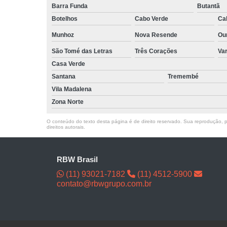
Barra Funda
Butantã
Botelhos
Cabo Verde
Ca
Munhoz
Nova Resende
Ou
São Tomé das Letras
Três Corações
Va
Casa Verde
Santana
Tremembé
Vila Madalena
Zona Norte
O conteúdo do texto desta página é de direito reservado. Sua reprodução, pa
direitos autorais
.
RBW Brasil
(11) 93021-7182
(11) 4512-5900
contato@rbwgrupo.com.br