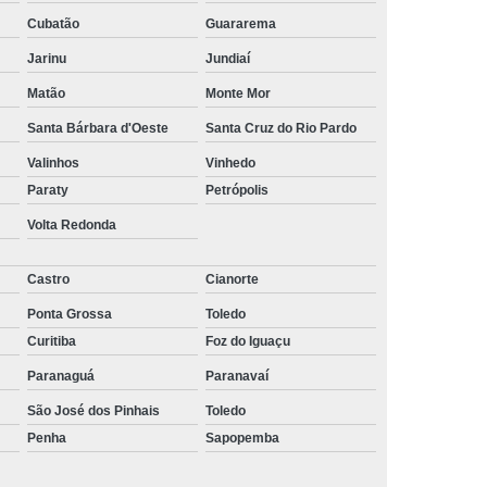
ltoria de Recrutamento e Seleção
Cubatão
Guararema
to
Empresa de Recrutamento e Seleção
Jarinu
Jundiaí
rutamento e Seleção de Pessoas
Matão
Monte Mor
Santa Bárbara d'Oeste
Santa Cruz do Rio Pardo
mento e Seleção Mais Próximo de Mim
Valinhos
Vinhedo
utamento e Seleção Perto de Mim
Paraty
Petrópolis
tamento e Seleção Próximo de Mim
Volta Redonda
de Seleção e Recrutamento
lista em Recrutamento e Seleção
Castro
Cianorte
lizada em Recrutamento e Seleção
Ponta Grossa
Toledo
Curitiba
Foz do Iguaçu
 e Seleção
Empresa de Terceirização
Paranaguá
Paranavaí
e Terceirização de Limpeza
São José dos Pinhais
Toledo
Terceirização de Mão de Obra
Penha
Sapopemba
e Terceirização de Portaria