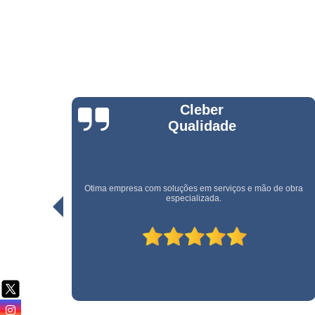
Serviço d
cargas e
descarga
Serviço d
conferente
Serviço d
copeiras
Rogerio Santos
Serviço d
empilhadeiri
Serviço d
limpeza
e obra
Uma empresa rápida e eficiente. Recomendo!
Serviço d
limpeza pó
obra
Serviço d
movimentaç
de cargas
Serviço d
portaria