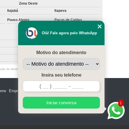
erceirização de Recepcionista
Zona Oeste
Itajubá
Itapeva
e Terceirização de Serviços
Pouso Alegre
Poços de Caldas
eirização de Serviços de Limpeza
araná
Empresa de Terceirização São Paulo
Olá! Fale agora pelo WhatsApp
Empresa Terceirização de Mão de Obra
limão
Terceirização de Serviços
Motivo do atendimento
rização de Serviços de Qualidade
ação de direito autoral – artigo 184 do Código Penal –
Lei 9610/98 - Lei de
irização de Limpeza e Conservação
Insira seu telefone
rização de Limpeza em Condomínios
ome
Empresa
Missão
Serviços
Contato
Mapa do site
ceirização de Limpeza Industrial
rceirização de Limpeza Predial
Iniciar conversa
1
 Terceirização de Limpezas
ceirização de Portaria e Limpeza