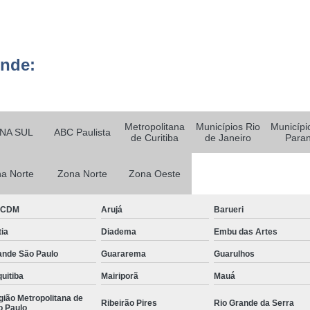
Empresa Ter
o
Empresa Terceirizada em
e
ende:
Empresa Terceirizada para 
ão
Empresa de Logística Hospit
e
m
Empresa de Logística Terc
Metropolitana
Municípios Rio
Municípi
e
NA SUL
ABC Paulista
de Curitiba
de Janeiro
Para
Empresa de Transpor
o
Empresa Logística e Almo
e
a Norte
Zona Norte
Zona Oeste
o
Empresa Logística 
Empresa Logística São Pa
BCDM
Arujá
Barueri
e
nto
Empresa de Monitoramen
ia
Diadema
Embu das Artes
e
ande São Paulo
Guararema
Guarulhos
Empresa d
m
uitiba
Mairiporã
Mauá
Empresa de
e
ião Metropolitana de
o
Empresa de
Ribeirão Pires
Rio Grande da Serra
o Paulo