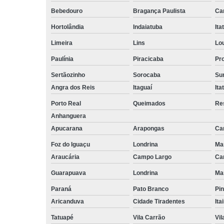
empilhadeiri
Bebedouro
Bragança Paulista
Ca
Terceirizaçã
Hortolândia
Indaiatuba
Ita
facilities
Limeira
Lins
Lo
Terceirizaçã
limpezas
Paulínia
Piracicaba
Pr
Terceirizaçã
Sertãozinho
Sorocaba
Su
movimentaç
Angra dos Reis
Itaguaí
Ita
de cargas
Porto Real
Queimados
Re
Terceirizaçã
Anhanguera
serviço
Apucarana
Arapongas
Ca
Terceirizaç
de mão de o
Foz do Iguaçu
Londrina
Ma
Araucária
Campo Largo
Ca
Guarapuava
Londrina
Ma
Paraná
Pato Branco
Pin
Aricanduva
Cidade Tiradentes
Ita
Tatuapé
Vila Carrão
Vi