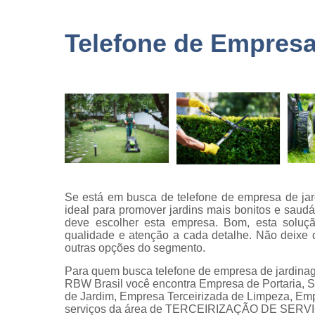
terceirizad
Empresas 
Telefone de Empresa
logística
Empresas 
monitorame
Empresas 
paisagism
Empresas 
recrutament
seleção
Empresas 
Se está em busca de telefone de empresa de jar
terceirizaç
ideal para promover jardins mais bonitos e saud
deve escolher esta empresa. Bom, esta solu
Empresas 
qualidade e atenção a cada detalhe. Não deixe 
terceirização
outras opções do segmento.
limpezas
Para quem busca telefone de empresa de jardina
Empresas
RBW Brasil você encontra Empresa de Portaria, S
terceirizad
de Jardim, Empresa Terceirizada de Limpeza, Emp
serviços da área de TERCEIRIZAÇÃO DE SERVIÇOS
Gestões d