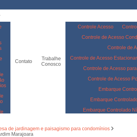
e
Controle Acesso
Contro
Controle de Acesso Con
s
Controle de 
s
Controle de Acesso Estacion
e
Trabalhe
Contato
Conosco
Controle de Acesso par
de
Controle de Acesso Po
ão
ios
Embarque Contro
de
Embarque Controlad
ão
Embarque Controlado Nív
de
m
Embarque Controlado Níve
de
esa de jardinagem e paisagismo para condomínios
Embarque Controlado para 
ardim Marajoara