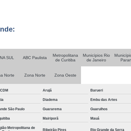
Empresa Ter
o
Empresa Terceirizada em
e
ende:
Empresa Terceirizada para 
ão
Empresa de Logística Hospit
e
m
Empresa de Logística Terc
Metropolitana
Municípios Rio
Municípi
e
NA SUL
ABC Paulista
Empresa de Transpor
de Curitiba
de Janeiro
Para
o
Empresa Logística e Almo
e
a Norte
Zona Norte
Zona Oeste
o
Empresa Logística 
Empresa Logística São Pa
BCDM
Arujá
Barueri
e
nto
Empresa de Monitoramen
ia
Diadema
Embu das Artes
e
Empresa d
ande São Paulo
Guararema
Guarulhos
m
Empresa de
uitiba
Mairiporã
Mauá
e
o
Empresa de
ião Metropolitana de
Ribeirão Pires
Rio Grande da Serra