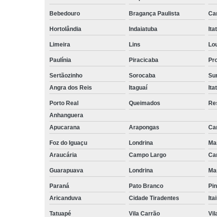
empilhadeiri
Bebedouro
Bragança Paulista
Ca
Terceirizaçã
facilities
Hortolândia
Indaiatuba
Ita
Limeira
Lins
Lo
Terceirizaçã
limpezas
Paulínia
Piracicaba
Pr
Terceirizaçã
Sertãozinho
Sorocaba
Su
movimentaç
de cargas
Angra dos Reis
Itaguaí
Ita
Porto Real
Queimados
Re
Terceirizaçã
serviço
Anhanguera
Apucarana
Arapongas
Ca
Terceirizaç
de mão de o
Foz do Iguaçu
Londrina
Ma
Araucária
Campo Largo
Ca
Guarapuava
Londrina
Ma
Paraná
Pato Branco
Pin
Aricanduva
Cidade Tiradentes
Ita
Tatuapé
Vila Carrão
Vi