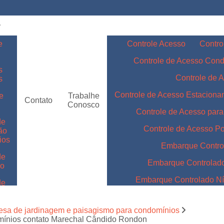
e
Controle Acesso
Contro
Controle de Acesso Con
s
Controle de 
s
Controle de Acesso Estacion
e
Trabalhe
Contato
Conosco
Controle de Acesso par
de
Controle de Acesso Po
ão
ios
Embarque Contro
de
Embarque Controlad
ão
Embarque Controlado Nív
de
m
Embarque Controlado Níve
de
esa de jardinagem e paisagismo para condomínios
Embarque Controlado para 
mínios contato Marechal Cândido Rondon