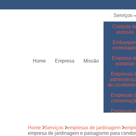
Serviços
Controle d
acessos
Embarque
controlado
Empresa d
Home
Empresa
Missão
portarias
Empresas 
administraç
de condomín
Empresas 
conservaç
Empresas 
jardinage
Empresas 
Home
Serviços
empresas de jardinagem
empr
limpeza
empresa de jardinagem e paisagismo para condo