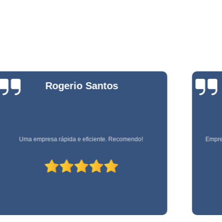
Empresa de Jardinage
e
Empresa de Jardin
s
Empresa de Jard
e
s
Empresa de Jardinagem em 
e
Empresa de 
Bianca
Empresa d
Zanardo
e
stas
Empresa d
e
Empresa de Jardinagem Resi
Empresa E
Empresa referência em terceirização de mão de obra!
e
s
Empresa de Conservação e 
Empresa de Limpeza e Con
e
Empresa de Ser
ão
Empresa de Soluções em Li
e
Empresa Tercei