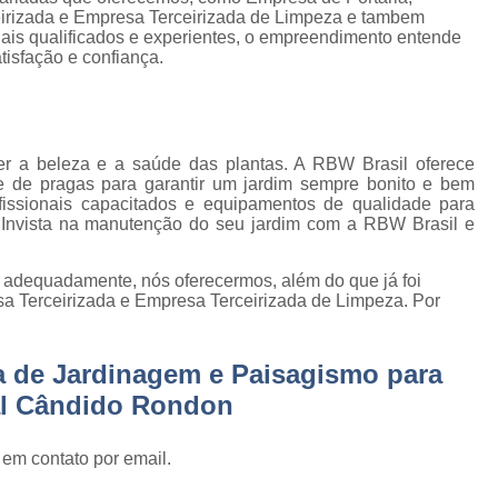
Empresa de Gestão de Cond
irizada e Empresa Terceirizada de Limpeza e tambem
ais qualificados e experientes, o empreendimento entende
Empresa Especializ
e
tisfação e confiança.
Empresa Especializ
e
Empresa Conservação
os
Empresa de C
r a beleza e a saúde das plantas. A RBW Brasil oferece
de
le de pragas para garantir um jardim sempre bonito e bem
Empresa d
issionais capacitados e equipamentos de qualidade para
s
a. Invista na manutenção do seu jardim com a RBW Brasil e
Empresa de L
Empresa de Ser
 de
o adequadamente, nós oferecermos, além do que já foi
sa Terceirizada e Empresa Terceirizada de Limpeza. Por
Empresa de Ser
ão
Empresa Terce
a de Jardinagem e Paisagismo para
Empresa Tercei
e
l Cândido Rondon
os
Empresa Terceirizada d
e
 em contato por email.
Empresa Terceiriza
s