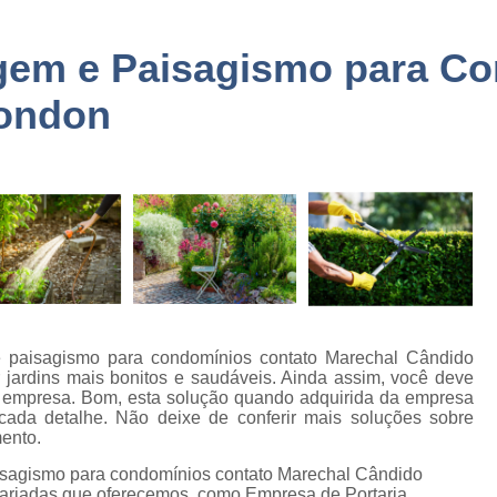
a
Embarque Controlado Sã
de
Empresa de Portar
gem e Paisagismo para Co
Empresa de Portaria e 
Rondon
de
nto
Empresa de Portaria São
de
Empresa de Zelado
o
Empresa Portaria e Segu
de
o e
Empresa Terceirizada Porta
Empresa Ad
de
ão
Empresa Ad
de
Empresa Administr
 paisagismo para condomínios contato Marechal Cândido
 de
 jardins mais bonitos e saudáveis. Ainda assim, você deve
Empresa de 
a empresa. Bom, esta solução quando adquirida da empresa
ada detalhe. Não deixe de conferir mais soluções sobre
Empresa de 
ento.
as
Empresa de 
isagismo para condomínios contato Marechal Cândido
e
riadas que oferecemos, como Empresa de Portaria,