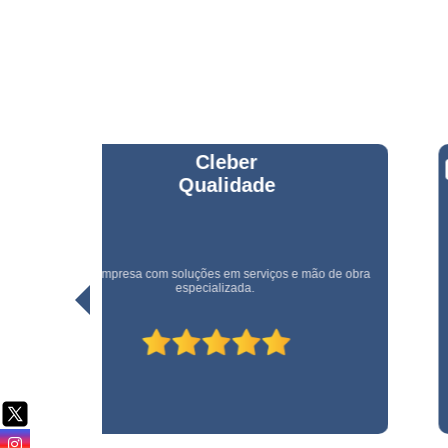
Serviço d
cargas e
descarga
Serviço d
conferente
Serviço d
copeiras
Rogerio Santos
Serviço d
empilhadeiri
Serviço d
limpeza
e obra
Uma empresa rápida e eficiente. Recomendo!
Serviço d
limpeza pó
obra
Serviço d
movimentaç
de cargas
Serviço d
portaria