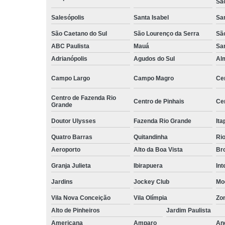
Sã
Serviços d
Salesópolis
Santa Isabel
Sa
zeladoria
São Caetano do Sul
São Lourenço da Serra
Sã
Serviços
terceirizados
ABC Paulista
Mauá
Sa
ajudante
Adrianópolis
Agudos do Sul
Al
Serviços
Campo Largo
Campo Magro
Ce
terceirizados
conferent
Centro de Fazenda Rio
Centro de Pinhais
Ce
Grande
Terceirizaçã
almoxarife
Doutor Ulysses
Fazenda Rio Grande
Ita
Terceirizaçã
Quatro Barras
Quitandinha
Rio
cargas e
Aeroporto
Alto da Boa Vista
Bro
descarga
Granja Julieta
Ibirapuera
Int
Terceirizaçã
conferente
Jardins
Jockey Club
Mo
Terceirizaçã
Vila Nova Conceição
Vila Olímpia
Zo
empilhadeir
Alto de Pinheiros
Jardim Paulista
Terceirizaçã
Americana
Amparo
An