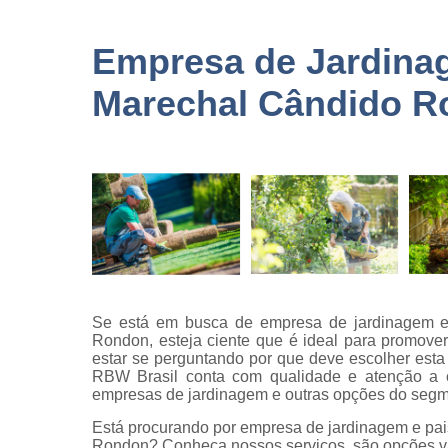
terceirizad
Empresas 
Empresa de Jardina
logística
Marechal Cândido 
Empresas 
monitorame
Empresas 
paisagism
Empresas 
recrutament
seleção
Empresas 
terceirizaç
Empresas 
Se está em busca de empresa de jardinagem e
terceirização
Rondon, esteja ciente que é ideal para promover
limpezas
estar se perguntando por que deve escolher est
RBW Brasil conta com qualidade e atenção a c
Empresas
empresas de jardinagem e outras opções do segm
terceirizad
Está procurando por empresa de jardinagem e pa
Gestões d
Rondon? Conheça nossos serviços, são opções va