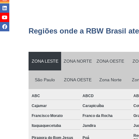
Serviço
terceirizad
Serviços d
Regiões onde a RBW Brasil at
conservaç
Serviços d
jardinage
Serviços d
ZONA LESTE
ZONA NORTE
ZONA OESTE
ZO
manutençã
Serviços d
São Paulo
ZONA OESTE
Zona Norte
Zon
manutençã
predial
ABC
ABCD
A
Serviços d
monitorame
Cajamar
Carapicuíba
Cot
Serviços d
Francisco Morato
Franco da Rocha
Gr
montage
Itaquaquecetuba
Jandira
Juq
Serviços d
paisagism
Reg
Pirapora do Bom Jesus
Poá