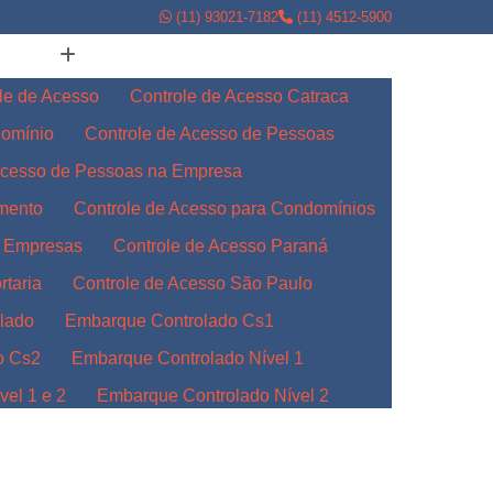
(11) 93021-7182
(11) 4512-5900
le de Acesso
Controle de Acesso Catraca
domínio
Controle de Acesso de Pessoas
Acesso de Pessoas na Empresa
amento
Controle de Acesso para Condomínios
a Empresas
Controle de Acesso Paraná
rtaria
Controle de Acesso São Paulo
lado
Embarque Controlado Cs1
o Cs2
Embarque Controlado Nível 1
el 1 e 2
Embarque Controlado Nível 2
l 3
Embarque Controlado para Empresas
Indústrias
Embarque Controlado Paraná