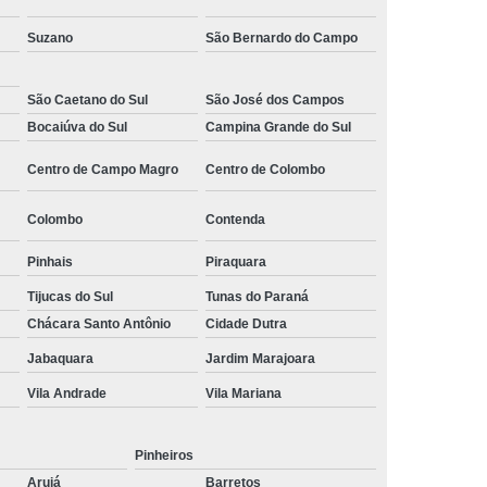
 Monitoramento e Segurança
Suzano
São Bernardo do Campo
 Monitoramento Residencial
 Segurança e Monitoramento
São Caetano do Sul
São José dos Campos
Bocaiúva do Sul
Campina Grande do Sul
ecializada em Monitoramento
Centro de Campo Magro
Centro de Colombo
oras
Empresa Terceirizada de Monitoramento
 e Paisagismo
Empresa de Paisagismo
Colombo
Contenda
e Paisagismo e Jardinagem
Pinhais
Piraquara
isagismo e Jardinagem Predial
Tijucas do Sul
Tunas do Paraná
dial
Empresa de Paisagismo Terceirizado
Chácara Santo Antônio
Cidade Dutra
specializada em Paisagismo
Jabaquara
Jardim Marajoara
Vila Andrade
Vila Mariana
ializada em Paisagismo Predial
agismo
Empresa Paisagismo e Jardinagem
Pinheiros
erceirizada de Paisagismo
Arujá
Barretos