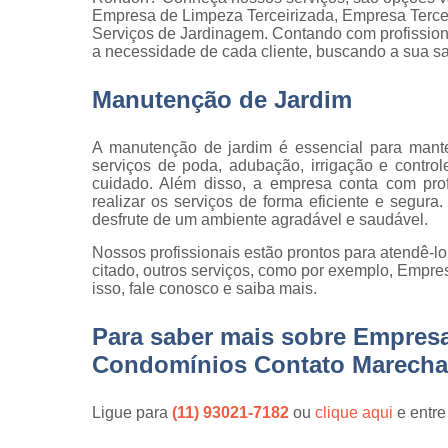
qualidade
Empresa de Limpeza Terceirizada, Empresa Terce
Serviços de Jardinagem. Contando com profission
Inspeção d
a necessidade de cada cliente, buscando a sua sa
peça
Manutenção de Jardim
Inspeção d
recebiment
A manutenção de jardim é essencial para mante
Inspeções 
serviços de poda, adubação, irrigação e contro
qualidade
cuidado. Além disso, a empresa conta com prof
Inspeçõe
realizar os serviços de forma eficiente e segur
visuais
desfrute de um ambiente agradável e saudável.
Manutenção
Nossos profissionais estão prontos para atendê-l
jardins
citado, outros serviços, como por exemplo, Empre
isso, fale conosco e saiba mais.
Movimentaç
de cargas
Para saber mais sobre Empres
Portaria d
Condomínios Contato Marecha
condomíni
Serviço d
Ligue para
(11) 93021-7182
ou
clique aqui
e entre
almoxarife