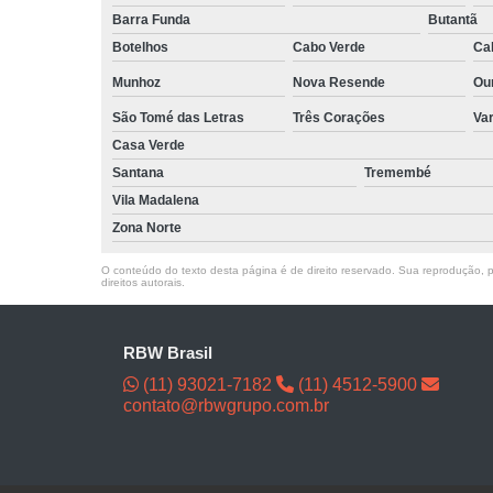
Barra Funda
Butantã
Botelhos
Cabo Verde
Ca
Munhoz
Nova Resende
Ou
São Tomé das Letras
Três Corações
Va
Casa Verde
Santana
Tremembé
Vila Madalena
Zona Norte
O conteúdo do texto desta página é de direito reservado. Sua reprodução, pa
direitos autorais
.
RBW Brasil
(11) 93021-7182
(11) 4512-5900
contato@rbwgrupo.com.br