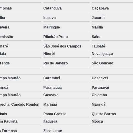
stas
Empresa de Consu
mpinas
Catanduva
Caçapava
o de
Empresa de Recrutamen
tiba
Itupeva
Jacareí
Empresa de Rec
uveira
Mairinque
Marília
o de
Empresa de Recruta
omissão
Ribeirão Preto
Salto
o de
Empresa de Recr
maré
São José dos Campos
Taubaté
ão
tiaia
Niterói
Nova Iguaçu
Empresa de Recru
sende
Rio de Janeiro
São Gonçalo
o de
Empresa 
Empresa Especia
mpo Mourão
Carambeí
Cascavel
ões
bra
Empresa Especia
ringá
Paranaguá
Paranavaí
mpo Mourão
Cascavel
Colombo
Empresa Recrutamento
rechal Cândido Rondon
Maringá
Maringá
Empresa d
hais
Ponta Grossa
Quatro Barras
Empresa de 
im Paulista
Itaquera
Mooca
Empresa d
la Formosa
Zona Leste