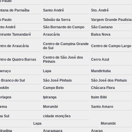
o Paulo
e
Empresa de
ntana de Parnaíba
Santo André
Sto. André
Empresa de
o Paulo
Taboão da Serra
Vargem Grande Paulista
 de
Empresa de
nto André
São Bernardo do Campo
São Caetano
mirante Tamandaré
Araucária
Balsa Nova
Empresa Esp
Centro de Campina Grande
ntro de Araucária
Centro de Campo Largo
 de
Empresa Monitoramento 24 H
do Sul
e
Empresa de Jardinagem
Centro de São José dos
ntro de Quatro Barras
Cerro Azul
Pinhais
o de
Empresa d
s
peruçu
Lapa
Mandirituba
Empresa de Pa
o de
 Branco do Sul
São José Pinhais
São José dos Pinhais
Empresa de Paisagismo Pre
oklin
Campo Belo
Chácara Flora
s
Empresa E
erlagos
Ipiranga
Itaim Bibi
o de
s
ema
Morumbi
Santo Amaro
Empresa Espec
o de
na Sul
cidade monções
Empresa Jardinagem e Pais
as
Lapa
Morumbi
Empresa T
o de
dradina
Araraquara
Araras