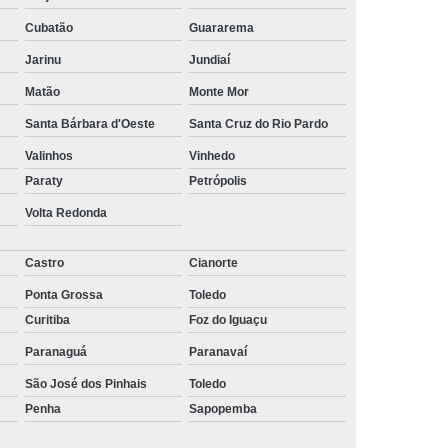
ltoria de Recrutamento e Seleção
Cubatão
Guararema
to
Empresa de Recrutamento e Seleção
Jarinu
Jundiaí
rutamento e Seleção de Pessoas
Matão
Monte Mor
mento e Seleção Mais Próximo de Mim
Santa Bárbara d'Oeste
Santa Cruz do Rio Pardo
utamento e Seleção Perto de Mim
Valinhos
Vinhedo
Paraty
Petrópolis
tamento e Seleção Próximo de Mim
Volta Redonda
de Seleção e Recrutamento
lista em Recrutamento e Seleção
Castro
Cianorte
lizada em Recrutamento e Seleção
Ponta Grossa
Toledo
Curitiba
Foz do Iguaçu
 e Seleção
Empresa de Terceirização
Paranaguá
Paranavaí
e Terceirização de Limpeza
São José dos Pinhais
Toledo
Terceirização de Mão de Obra
Penha
Sapopemba
e Terceirização de Portaria