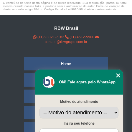
O conteúdo do texto desta página é de direito reservado. Sua reprodução, parcial ou total,
mesmo citando nossos links, é proibida sem a autorização do autor. Crime de violação de
direito autoral – artigo 184 do Código Penal –
Lei 9610/98 - Lei de direitos autorais
.
RBW Brasil
(11) 93021-7182
(11) 4512-5900
contato@rbwgrupo.com.br
Home
Empresa
Olá! Fale agora pelo WhatsApp
Missão
Motivo do atendimento
Serviços
Insira seu telefone
Contato