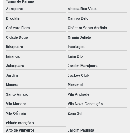
Tunas do Paraná
Aeroporto
Alto da Boa Vista
Brooklin
Campo Belo
Chácara Flora
Chácara Santo Antônio
Cidade Dutra
Granja Julieta
Ibirapuera
Interlagos
Ipiranga
Itaim Bibi
Jabaquara
Jardim Marajoara
Jardins
Jockey Club
Moema
Morumbi
Santo Amaro
Vila Andrade
Vila Mariana
Vila Nova Conceição
Vila Olímpia
Zona Sul
cidade monções
Alto de Pinheiros
Jardim Paulista