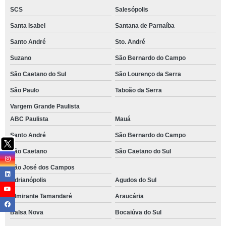
SCS
Salesópolis
Santa Isabel
Santana de Parnaíba
Santo André
Sto. André
Suzano
São Bernardo do Campo
São Caetano do Sul
São Lourenço da Serra
São Paulo
Taboão da Serra
Vargem Grande Paulista
ABC Paulista
Mauá
Santo André
São Bernardo do Campo
São Caetano
São Caetano do Sul
São José dos Campos
Adrianópolis
Agudos do Sul
Almirante Tamandaré
Araucária
Balsa Nova
Bocaiúva do Sul