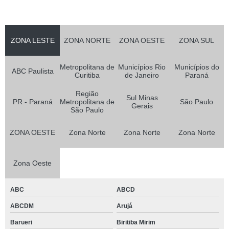
ZONA LESTE
ZONA NORTE
ZONA OESTE
ZONA SUL
Metropolitana de
Municípios Rio
Municípios do
ABC Paulista
Curitiba
de Janeiro
Paraná
Região
Sul Minas
PR - Paraná
Metropolitana de
São Paulo
Gerais
São Paulo
ZONA OESTE
Zona Norte
Zona Norte
Zona Norte
Zona Oeste
ABC
ABCD
ABCDM
Arujá
Barueri
Biritiba Mirim