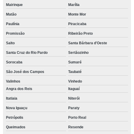
Mairinque
Marília
Matão
Monte Mor
Paulínia
Piracicaba
Promissão
Ribeirão Preto
Salto
Santa Bárbara d'Oeste
Santa Cruz do Rio Pardo
Sertãozinho
Sorocaba
Sumaré
São José dos Campos
Taubaté
Valinhos
Vinhedo
Angra dos Reis
Itaguaí
Itatiaia
Niterói
Nova Iguaçu
Paraty
Petrópolis
Porto Real
Queimados
Resende