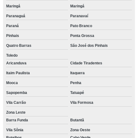
Maringá
Maringá
Paranaguá
Paranavaí
Paraná
Pato Branco
Pinhais
Ponta Grossa
Quatro Barras
São José dos Pinhais
Toledo
Aricanduva
Cidade Tiradentes
Itaim Paulista
Itaquera
Mooca
Penha
Sapopemba
Tatuapé
Vila Carrão
Vila Formosa
Zona Leste
Barra Funda
Butantã
Vila Sônia
Zona Oeste
Botelhos
Cabo Verde