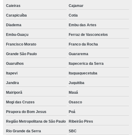
Caieiras
Cajamar
Carapicuíba
Cotia
Diadema
Embu das Artes
Embu-Guaçu
Ferraz de Vasconcelos
Francisco Morato
Franco da Rocha
Grande São Paulo
Guararema
Guarulhos
Itapecerica da Serra
Itapevi
Itaquaquecetuba
Jandira
Juquitiba
Mairiporã
Mauá
Mogi das Cruzes
Osasco
Pirapora do Bom Jesus
Poá
Região Metropolitana de São Paulo
Ribeirão Pires
Rio Grande da Serra
SBC