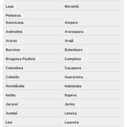
Lapa
Morumbi
Pinheiros
Americana
Amparo
Andradina
Araraquara
Araras
Arujá
Barretos
Bebedouro
Bragança Paulista
Campinas
Catanduva
Caçapava
Cubatão
Guararema
Hortolândia
Indaiatuba
Itatiba
Itupeva
Jacareí
Jarinu
Jundiaí
Limeira
Lins
Louveira