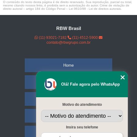
O conteúdo do texto desta página é de direito reservado. Sua reprodução, parcial ou total,
mesmo citando nossos links, é proibida sem a autorização do autor. Crime de violação de
direito autoral – artigo 184 do Código Penal –
Lei 9610/98 - Lei de direitos autorais
.
RBW Brasil
(11) 93021-7182
(11) 4512-5900
contato@rbwgrupo.com.br
Home
Empresa
Olá! Fale agora pelo WhatsApp
Missão
Motivo do atendimento
Serviços
Insira seu telefone
Contato