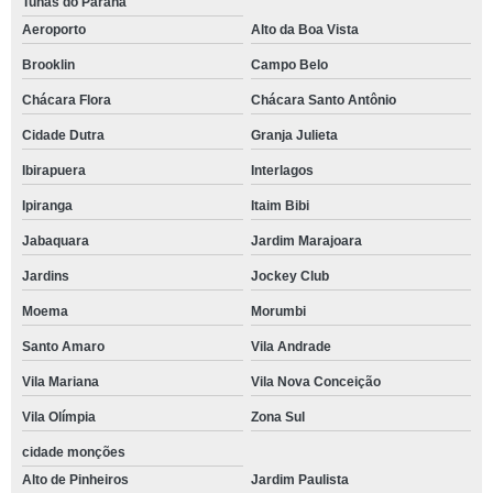
Tunas do Paraná
Aeroporto
Alto da Boa Vista
Brooklin
Campo Belo
Chácara Flora
Chácara Santo Antônio
Cidade Dutra
Granja Julieta
Ibirapuera
Interlagos
Ipiranga
Itaim Bibi
Jabaquara
Jardim Marajoara
Jardins
Jockey Club
Moema
Morumbi
Santo Amaro
Vila Andrade
Vila Mariana
Vila Nova Conceição
Vila Olímpia
Zona Sul
cidade monções
Alto de Pinheiros
Jardim Paulista