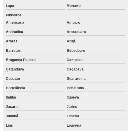
Lapa
Morumbi
Pinheiros
Americana
Amparo
Andradina
Araraquara
Araras
Arujá
Barretos
Bebedouro
Bragança Paulista
Campinas
Catanduva
Caçapava
Cubatão
Guararema
Hortolândia
Indaiatuba
Itatiba
Itupeva
Jacareí
Jarinu
Jundiaí
Limeira
Lins
Louveira