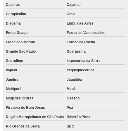
Caieiras
Cajamar
Carapicuíba
Cotia
Diadema
Embu das Artes
Embu-Guaçu
Ferraz de Vasconcelos
Francisco Morato
Franco da Rocha
Grande São Paulo
Guararema
Guarulhos
Itapecerica da Serra
Itapevi
Itaquaquecetuba
Jandira
Juquitiba
Mairiporã
Mauá
Mogi das Cruzes
Osasco
Pirapora do Bom Jesus
Poá
Região Metropolitana de São Paulo
Ribeirão Pires
Rio Grande da Serra
SBC