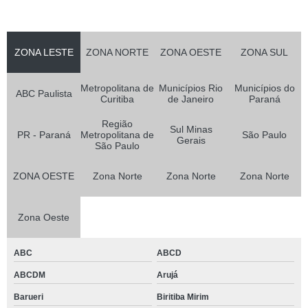
ZONA LESTE
ZONA NORTE
ZONA OESTE
ZONA SUL
Metropolitana de
Municípios Rio
Municípios do
ABC Paulista
Curitiba
de Janeiro
Paraná
Região
Sul Minas
PR - Paraná
Metropolitana de
São Paulo
Gerais
São Paulo
ZONA OESTE
Zona Norte
Zona Norte
Zona Norte
Zona Oeste
ABC
ABCD
ABCDM
Arujá
Barueri
Biritiba Mirim