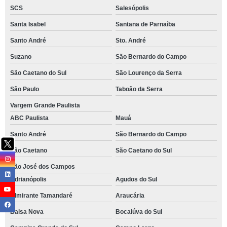
SCS
Salesópolis
Santa Isabel
Santana de Parnaíba
Santo André
Sto. André
Suzano
São Bernardo do Campo
São Caetano do Sul
São Lourenço da Serra
São Paulo
Taboão da Serra
Vargem Grande Paulista
ABC Paulista
Mauá
Santo André
São Bernardo do Campo
São Caetano
São Caetano do Sul
São José dos Campos
Adrianópolis
Agudos do Sul
Almirante Tamandaré
Araucária
Balsa Nova
Bocaiúva do Sul