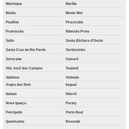
Mairinque
Marília
Matão
Monte Mor
Paulínia
Piracicaba
Promissão
Ribeirão Preto
Salto
Santa Bárbara d'Oeste
Santa Cruz do Rio Pardo
Sertãozinho
Sorocaba
Sumaré
São José dos Campos
Taubaté
Valinhos
Vinhedo
Angra dos Reis
Itaguaí
Itatiaia
Niterói
Nova Iguaçu
Paraty
Petrópolis
Porto Real
Queimados
Resende