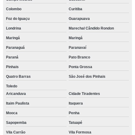
Colombo
Curitiba
Foz do Iguaçu
Guarapuava
Londrina
Marechal Cândido Rondon
Maringá
Maringá
Paranaguá
Paranavaí
Paraná
Pato Branco
Pinhais
Ponta Grossa
Quatro Barras
São José dos Pinhais
Toledo
Aricanduva
Cidade Tiradentes
Itaim Paulista
Itaquera
Mooca
Penha
Sapopemba
Tatuapé
Vila Carrão
Vila Formosa