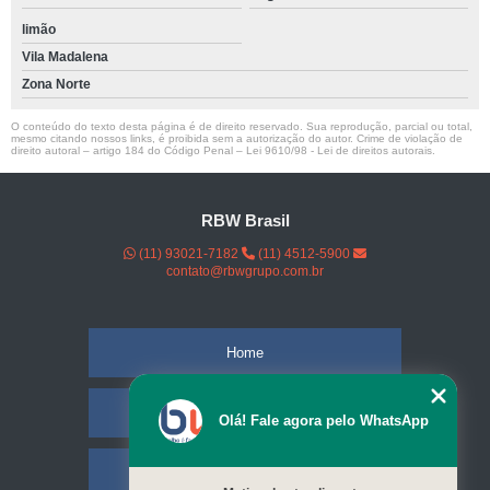
limão
Vila Madalena
Zona Norte
O conteúdo do texto desta página é de direito reservado. Sua reprodução, parcial ou total,
mesmo citando nossos links, é proibida sem a autorização do autor. Crime de violação de
direito autoral – artigo 184 do Código Penal –
Lei 9610/98 - Lei de direitos autorais
.
RBW Brasil
(11) 93021-7182
(11) 4512-5900
contato@rbwgrupo.com.br
Home
Empresa
Olá! Fale agora pelo WhatsApp
Missão