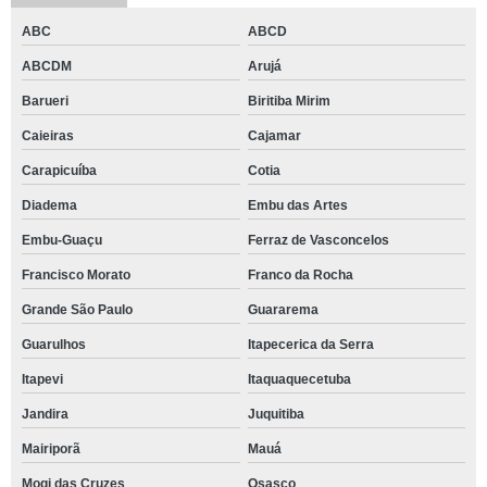
ABC
ABCD
ABCDM
Arujá
Barueri
Biritiba Mirim
Caieiras
Cajamar
Carapicuíba
Cotia
Diadema
Embu das Artes
Embu-Guaçu
Ferraz de Vasconcelos
Francisco Morato
Franco da Rocha
Grande São Paulo
Guararema
Guarulhos
Itapecerica da Serra
Itapevi
Itaquaquecetuba
Jandira
Juquitiba
Mairiporã
Mauá
Mogi das Cruzes
Osasco