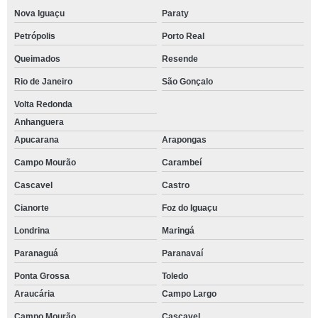
Nova Iguaçu
Paraty
Petrópolis
Porto Real
Queimados
Resende
Rio de Janeiro
São Gonçalo
Volta Redonda
Anhanguera
Apucarana
Arapongas
Campo Mourão
Carambeí
Cascavel
Castro
Cianorte
Foz do Iguaçu
Londrina
Maringá
Paranaguá
Paranavaí
Ponta Grossa
Toledo
Araucária
Campo Largo
Campo Mourão
Cascavel