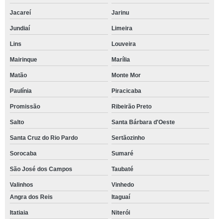
Jacareí
Jarinu
Jundiaí
Limeira
Lins
Louveira
Mairinque
Marília
Matão
Monte Mor
Paulínia
Piracicaba
Promissão
Ribeirão Preto
Salto
Santa Bárbara d'Oeste
Santa Cruz do Rio Pardo
Sertãozinho
Sorocaba
Sumaré
São José dos Campos
Taubaté
Valinhos
Vinhedo
Angra dos Reis
Itaguaí
Itatiaia
Niterói