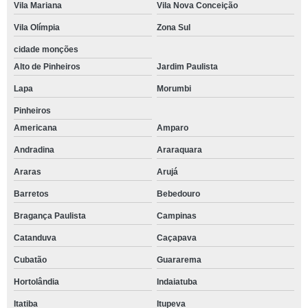
Vila Mariana
Vila Nova Conceição
Vila Olímpia
Zona Sul
cidade monções
Alto de Pinheiros
Jardim Paulista
Lapa
Morumbi
Pinheiros
Americana
Amparo
Andradina
Araraquara
Araras
Arujá
Barretos
Bebedouro
Bragança Paulista
Campinas
Catanduva
Caçapava
Cubatão
Guararema
Hortolândia
Indaiatuba
Itatiba
Itupeva