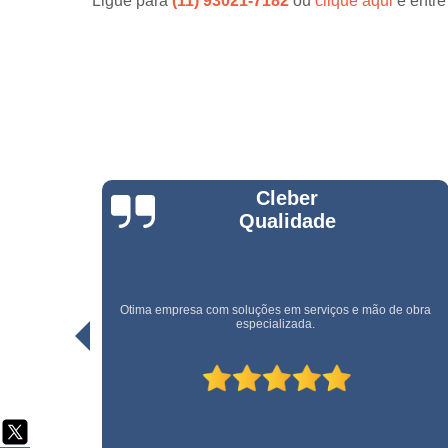
Ligue para
(11) 93021-7182
ou
clique aqui
e entre
Serviço d
cargas e
descarga
Serviço d
conferente
Serviço d
copeiras
Serviço d
empilhadeiri
Rogerio Santos
Serviço d
limpeza
Serviço d
limpeza pó
e obra
Uma empresa rápida e eficiente. Recomendo!
obra
Serviço d
movimentaç
de cargas
Serviço d
portaria