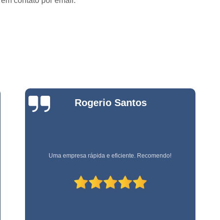
 em contato por email.
Empresa de Jardinage
e
Empresa de Jardin
s
Empresa de Jard
e
s
Empresa de Jardinagem em 
e
Empresa de 
Empresa d
e
Bianca
stas
Empresa d
Zanardo
e
Empresa de Jardinagem Resi
Empresa E
e
s
Empresa de Conservação e 
Empresa referência em terceirização de mão de obra!
Empresa de Limpeza e Con
e
Empresa de Ser
ão
Empresa de Soluções em Li
e
Empresa Tercei