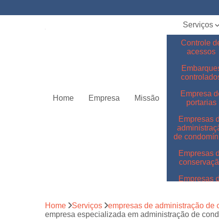
Serviços
Controle d
acessos
Embarque
controlado
Empresa d
Home
Empresa
Missão
portarias
Empresas 
administraç
de condomín
Empresas 
conservaç
Empresas 
jardinage
Empresas 
Home
Serviços
empresas de administração de 
limpeza
empresa especializada em administração de cond