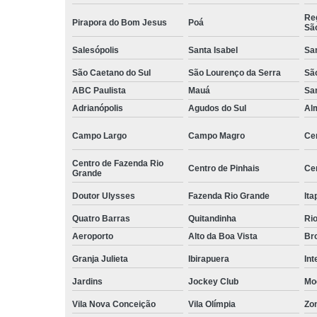
Serviços d
Reg
Pirapora do Bom Jesus
Poá
zeladoria
Sã
Serviços
Salesópolis
Santa Isabel
Sa
terceirizados
São Caetano do Sul
São Lourenço da Serra
Sã
ajudante
ABC Paulista
Mauá
Sa
Serviços
Adrianópolis
Agudos do Sul
Al
terceirizados
conferent
Campo Largo
Campo Magro
Ce
Terceirizaçã
almoxarife
Centro de Fazenda Rio
Centro de Pinhais
Ce
Grande
Terceirizaçã
Doutor Ulysses
Fazenda Rio Grande
Ita
cargas e
descarga
Quatro Barras
Quitandinha
Rio
Terceirizaçã
Aeroporto
Alto da Boa Vista
Bro
conferente
Granja Julieta
Ibirapuera
Int
Terceirizaçã
Jardins
Jockey Club
Mo
empilhadeir
Vila Nova Conceição
Vila Olímpia
Zo
Terceirizaçã