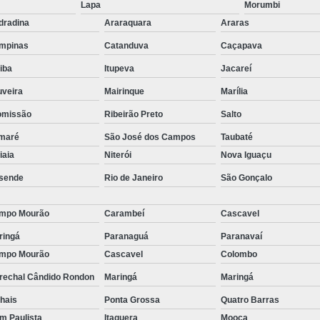
stas
Lapa
Morumbi
Empresa de Consu
dradina
Araraquara
Araras
o de
Empresa de Recrutamen
mpinas
Catanduva
Caçapava
Empresa de Rec
o de
tiba
Itupeva
Jacareí
Empresa de Recruta
uveira
Mairinque
Marília
o de
Empresa de Recr
omissão
Ribeirão Preto
Salto
ão
Empresa de Recru
maré
São José dos Campos
Taubaté
o de
tiaia
Niterói
Nova Iguaçu
Empresa 
sende
Rio de Janeiro
São Gonçalo
Empresa Especia
ões
bra
Empresa Especia
mpo Mourão
Carambeí
Cascavel
Empresa Recrutamento
ringá
Paranaguá
Paranavaí
mpo Mourão
Cascavel
Colombo
Empresa d
rechal Cândido Rondon
Maringá
Maringá
Empresa de 
hais
Ponta Grossa
Quatro Barras
Empresa d
im Paulista
Itaquera
Mooca