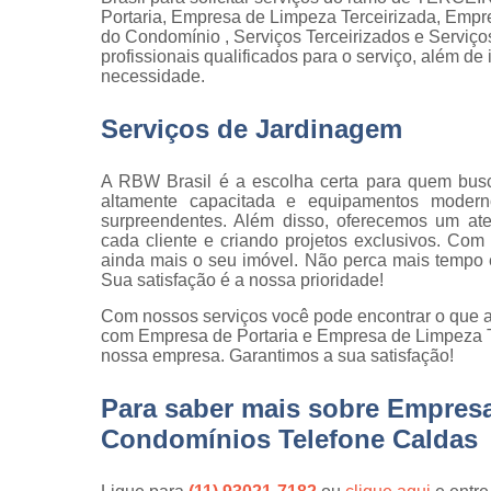
qualidade
Portaria, Empresa de Limpeza Terceirizada, Empre
do Condomínio , Serviços Terceirizados e Serviç
Inspeção d
profissionais qualificados para o serviço, além d
peça
necessidade.
Inspeção d
Serviços de Jardinagem
recebiment
Inspeções 
A RBW Brasil é a escolha certa para quem bus
qualidade
altamente capacitada e equipamentos moderno
Inspeçõe
surpreendentes. Além disso, oferecemos um at
visuais
cada cliente e criando projetos exclusivos. Com
ainda mais o seu imóvel. Não perca mais tempo 
Manutenção
Sua satisfação é a nossa prioridade!
jardins
Com nossos serviços você pode encontrar o que a
Movimentaç
com Empresa de Portaria e Empresa de Limpeza Ter
de cargas
nossa empresa. Garantimos a sua satisfação!
Portaria d
Para saber mais sobre Empresa
condomíni
Condomínios Telefone Caldas
Serviço d
almoxarife