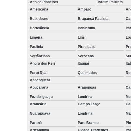
empilhadeiri
Alto de Pinheiros
Jardim Paulista
Americana
Amparo
An
Terceirizaçã
facilities
Bebedouro
Bragança Paulista
Ca
Terceirizaçã
Hortolândia
Indaiatuba
Ita
limpezas
Limeira
Lins
Lo
Terceirizaçã
Paulínia
Piracicaba
Pr
movimentaç
de cargas
Sertãozinho
Sorocaba
Su
Terceirizaçã
Angra dos Reis
Itaguaí
Ita
serviço
Porto Real
Queimados
Re
Terceirizaç
Anhanguera
de mão de o
Apucarana
Arapongas
Ca
Foz do Iguaçu
Londrina
Ma
Araucária
Campo Largo
Ca
Guarapuava
Londrina
Ma
Paraná
Pato Branco
Pin
Aricanduva
Cidade Tiradentes
Ita