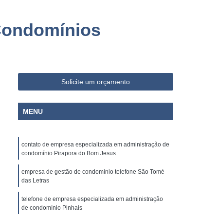
o Paulo
Empresa de Limpeza e Portaria
ia
Empresa de Portaria e Limpeza
Condomínios
Segurança
Empresa de Portaria Paraná
 Paulo
Empresa de Portaria Terceirizada
ria e Portaria
Empresa Portaria
Solicite um orçamento
rança
Empresa Terceirizada de Portaria
ria
Empresa Administradora Condominial
MENU
ministradora de Condomínio
ministradora de Condomínios
contato de empresa especializada em administração de
condomínio Pirapora do Bom Jesus
adora de Condomínios Residenciais
Administradora de Condomínio
empresa de gestão de condomínio telefone São Tomé
das Letras
Administração de Condomínio
telefone de empresa especializada em administração
Administração de Condomínios
de condomínio Pinhais