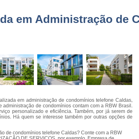
a
Embarque Controlado Sã
de
Empresa de Portar
ada em Administração de 
Empresa de Portaria e 
de
nto
Empresa de Portaria São
de
Empresa de Zelado
o
Empresa Portaria e Segu
de
o e
Empresa Terceirizada Porta
Empresa Ad
de
ão
Empresa Ad
de
Empresa Administr
lizada em administração de condomínios telefone Caldas,
 de
e administração de condomínios contam com a RBW Brasil.
Empresa de 
erviço personalizado e eficiência. Também, por já serem de
mínios. Há quem se interesse também por outras opções de
Empresa de 
as
Empresa de 
ão de condomínios telefone Caldas? Conte com a RBW
e
CEIRIZAÇÃO DE SERVIÇOS, por exemplo, Empresa de