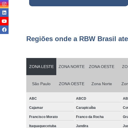
Serviço
terceirizad
Serviços d
conservaç
Regiões onde a RBW Brasil at
Serviços d
jardinage
Serviços d
manutençã
ZONA LESTE
ZONA NORTE
ZONA OESTE
ZO
Serviços d
manutençã
predial
São Paulo
ZONA OESTE
Zona Norte
Zon
Serviços d
monitorame
ABC
ABCD
A
Serviços d
Cajamar
Carapicuíba
Cot
montage
Francisco Morato
Franco da Rocha
Gr
Serviços d
paisagism
Itaquaquecetuba
Jandira
Juq