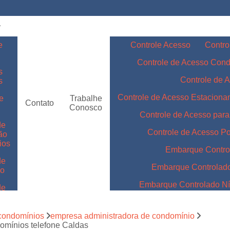
e
Controle Acesso
Contro
Controle de Acesso Con
s
Controle de 
s
Controle de Acesso Estacion
e
Trabalhe
Contato
Conosco
Controle de Acesso par
de
Controle de Acesso Po
ão
ios
Embarque Contro
de
Embarque Controlad
ão
Embarque Controlado Nív
de
m
Embarque Controlado Níve
de
condomínios
empresa administradora de condomínio
Embarque Controlado para 
omínios telefone Caldas