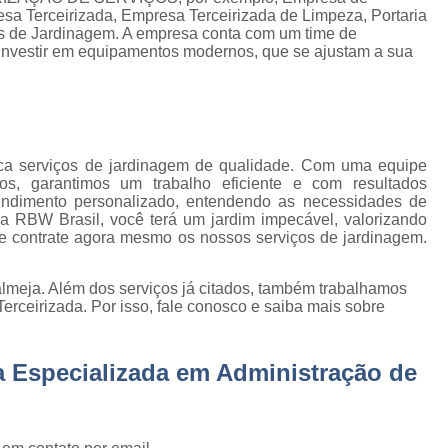
Empresa de Gestão de Cond
sa Terceirizada, Empresa Terceirizada de Limpeza, Portaria
os de Jardinagem. A empresa conta com um time de
Empresa Especializ
e
e investir em equipamentos modernos, que se ajustam a sua
Empresa Especializ
e
Empresa Conservação
os
Empresa de C
de
ca serviços de jardinagem de qualidade. Com uma equipe
Empresa d
s, garantimos um trabalho eficiente e com resultados
s
endimento personalizado, entendendo as necessidades de
Empresa de L
 a RBW Brasil, você terá um jardim impecável, valorizando
e contrate agora mesmo os nossos serviços de jardinagem.
Empresa de Ser
 de
Empresa de Ser
lmeja. Além dos serviços já citados, também trabalhamos
ão
ceirizada. Por isso, fale conosco e saiba mais sobre
Empresa Terce
Empresa Tercei
e
 Especializada em Administração de
os
Empresa Terceirizada d
e
Empresa Terceiriza
s