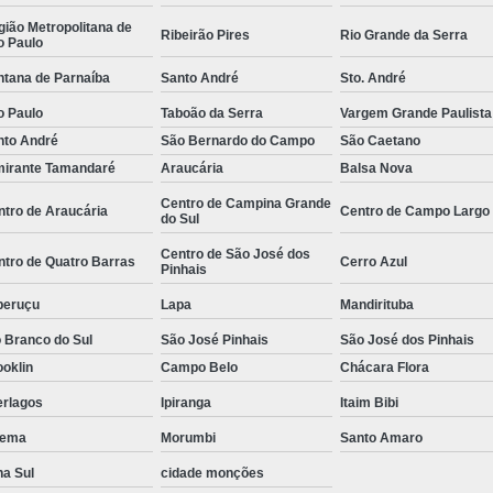
e
Empresa de
ião Metropolitana de
Ribeirão Pires
Rio Grande da Serra
o Paulo
Empresa de
ntana de Parnaíba
Santo André
Sto. André
 de
Empresa de
o Paulo
Taboão da Serra
Vargem Grande Paulista
Empresa Esp
nto André
São Bernardo do Campo
São Caetano
mirante Tamandaré
Araucária
Balsa Nova
 de
Empresa Monitoramento 24 H
e
Centro de Campina Grande
ntro de Araucária
Centro de Campo Largo
Empresa de Jardinagem
do Sul
o de
Empresa d
s
Centro de São José dos
ntro de Quatro Barras
Cerro Azul
Pinhais
Empresa de Pa
o de
peruçu
Lapa
Mandirituba
Empresa de Paisagismo Pre
s
 Branco do Sul
São José Pinhais
São José dos Pinhais
Empresa E
o de
oklin
Campo Belo
Chácara Flora
s
Empresa Espec
erlagos
Ipiranga
Itaim Bibi
o de
Empresa Jardinagem e Pais
ema
Morumbi
Santo Amaro
as
na Sul
cidade monções
Empresa T
o de