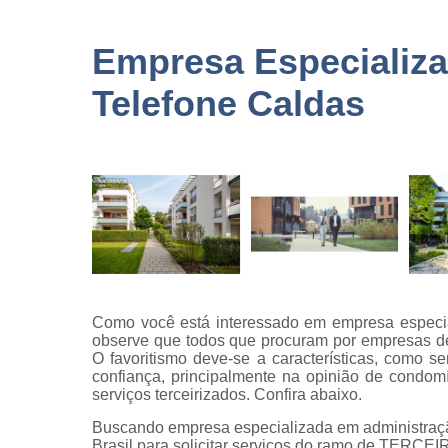
terceirizad
Empresas 
Empresa Especializ
logística
Telefone Caldas
Empresas 
monitorame
Empresas 
paisagism
Empresas 
recrutament
seleção
Empresas 
terceirizaç
Empresas 
Como você está interessado em empresa especia
terceirização
observe que todos que procuram por empresas d
limpezas
O favoritismo deve-se a características, como s
confiança, principalmente na opinião de condo
Empresas
serviços terceirizados. Confira abaixo.
terceirizad
Buscando empresa especializada em administraç
Gestões d
Brasil para solicitar serviços do ramo de TER