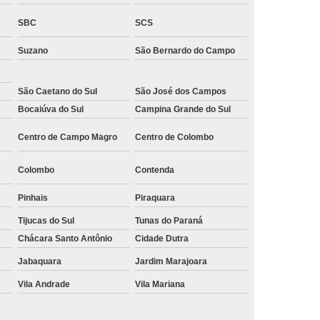
 Monitoramento e Segurança
SBC
SCS
 Monitoramento Residencial
Suzano
São Bernardo do Campo
 Segurança e Monitoramento
ecializada em Monitoramento
São Caetano do Sul
São José dos Campos
Bocaiúva do Sul
Campina Grande do Sul
oras
Empresa Terceirizada de Monitoramento
Centro de Campo Magro
Centro de Colombo
 e Paisagismo
Empresa de Paisagismo
e Paisagismo e Jardinagem
Colombo
Contenda
isagismo e Jardinagem Predial
Pinhais
Piraquara
dial
Empresa de Paisagismo Terceirizado
Tijucas do Sul
Tunas do Paraná
specializada em Paisagismo
Chácara Santo Antônio
Cidade Dutra
ializada em Paisagismo Predial
Jabaquara
Jardim Marajoara
agismo
Empresa Paisagismo e Jardinagem
Vila Andrade
Vila Mariana
erceirizada de Paisagismo