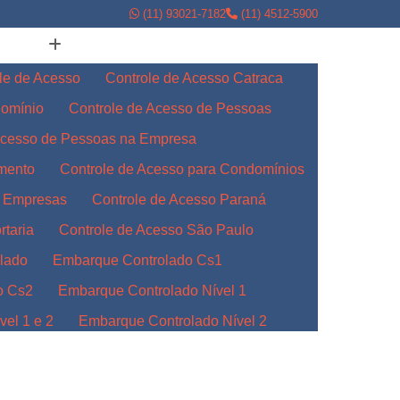
(11) 93021-7182
(11) 4512-5900
le de Acesso
Controle de Acesso Catraca
domínio
Controle de Acesso de Pessoas
Acesso de Pessoas na Empresa
amento
Controle de Acesso para Condomínios
a Empresas
Controle de Acesso Paraná
rtaria
Controle de Acesso São Paulo
lado
Embarque Controlado Cs1
o Cs2
Embarque Controlado Nível 1
el 1 e 2
Embarque Controlado Nível 2
l 3
Embarque Controlado para Empresas
Indústrias
Embarque Controlado Paraná