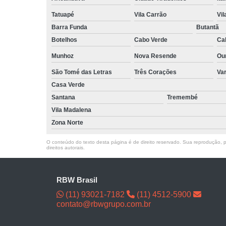
Tatuapé
Vila Carrão
Vi
Barra Funda
Butantã
Botelhos
Cabo Verde
Ca
Munhoz
Nova Resende
Ou
São Tomé das Letras
Três Corações
Va
Casa Verde
Santana
Tremembé
Vila Madalena
Zona Norte
O conteúdo do texto desta página é de direito reservado. Sua reprodução, pa
direitos autorais
.
RBW Brasil
(11) 93021-7182
(11) 4512-5900
contato@rbwgrupo.com.br