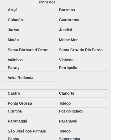
Pinheiros
ltoria de Recrutamento e Seleção
Arujá
Barretos
to
Empresa de Recrutamento e Seleção
Cubatão
Guararema
rutamento e Seleção de Pessoas
Jarinu
Jundiaí
mento e Seleção Mais Próximo de Mim
Matão
Monte Mor
utamento e Seleção Perto de Mim
Santa Bárbara d'Oeste
Santa Cruz do Rio Pardo
tamento e Seleção Próximo de Mim
Valinhos
Vinhedo
Paraty
Petrópolis
de Seleção e Recrutamento
Volta Redonda
lista em Recrutamento e Seleção
lizada em Recrutamento e Seleção
Castro
Cianorte
 e Seleção
Empresa de Terceirização
Ponta Grossa
Toledo
Curitiba
Foz do Iguaçu
e Terceirização de Limpeza
Paranaguá
Paranavaí
Terceirização de Mão de Obra
São José dos Pinhais
Toledo
e Terceirização de Portaria
Penha
Sapopemba