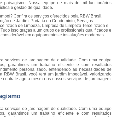
Empresa de Gestão de Cond
, e paisagismo. Nossa equipe de mais de mil funcionários
stica e gestão de qualidade.
Empresa Especializ
e
ambeí? Confira os serviços oferecidos pela RBW Brasil,
Empresa Especializ
nção de Jardim, Portaria do Condomínio, Serviços
e
rceirizada de Limpeza, Empresa de Limpeza Terceirizada e
Empresa Conservação
os
 Tudo isso graças a um grupo de profissionais qualificados e
 considerável em equipamentos e instalações modernas.
Empresa de C
de
Empresa d
s
Empresa de L
ca serviços de jardinagem de qualidade. Com uma equipe
Empresa de Ser
s, garantimos um trabalho eficiente e com resultados
 de
endimento personalizado, entendendo as necessidades de
Empresa de Ser
 a RBW Brasil, você terá um jardim impecável, valorizando
e contrate agora mesmo os nossos serviços de jardinagem.
ão
Empresa Terce
Empresa Tercei
e
sagismo
os
Empresa Terceirizada d
e
ca serviços de jardinagem de qualidade. Com uma equipe
Empresa Terceiriza
s
s, garantimos um trabalho eficiente e com resultados