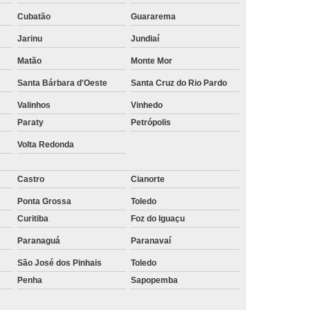
erceirização de Recepcionista
Cubatão
Guararema
e Terceirização de Serviços
Jarinu
Jundiaí
eirização de Serviços de Limpeza
Matão
Monte Mor
araná
Empresa de Terceirização São Paulo
Santa Bárbara d'Oeste
Santa Cruz do Rio Pardo
Empresa Terceirização de Mão de Obra
Valinhos
Vinhedo
Paraty
Petrópolis
Terceirização de Serviços
Volta Redonda
rização de Serviços de Qualidade
irização de Limpeza e Conservação
Castro
Cianorte
rização de Limpeza em Condomínios
Ponta Grossa
Toledo
Curitiba
Foz do Iguaçu
ceirização de Limpeza Industrial
Paranaguá
Paranavaí
rceirização de Limpeza Predial
São José dos Pinhais
Toledo
 Terceirização de Limpezas
Penha
Sapopemba
ceirização de Portaria e Limpeza