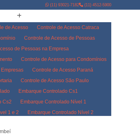
(11) 93021-7182
(11) 4512-5900
le de Acesso
Controle de Acesso Catraca
domínio
Controle de Acesso de Pessoas
Acesso de Pessoas na Empresa
amento
Controle de Acesso para Condomínios
a Empresas
Controle de Acesso Paraná
rtaria
Controle de Acesso São Paulo
lado
Embarque Controlado Cs1
o Cs2
Embarque Controlado Nível 1
el 1 e 2
Embarque Controlado Nível 2
l 3
Embarque Controlado para Empresas
ambeí
Indústrias
Embarque Controlado Paraná