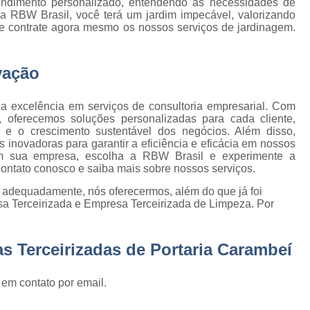
Empresa de Jardinage
endimento personalizado, entendendo as necessidades de
e
 a RBW Brasil, você terá um jardim impecável, valorizando
Empresa de Jardin
e contrate agora mesmo os nossos serviços de jardinagem.
s
Empresa de Jard
e
s
vação
Empresa de Jardinagem em 
e
Empresa de 
a excelência em serviços de consultoria empresarial. Com
, oferecemos soluções personalizadas para cada cliente,
Empresa d
e
e o crescimento sustentável dos negócios. Além disso,
stas
Empresa d
inovadoras para garantir a eficiência e eficácia em nossos
em sua empresa, escolha a RBW Brasil e experimente a
e
Empresa de Jardinagem Resi
contato conosco e saiba mais sobre nossos serviços.
Empresa E
o adequadamente, nós oferecermos, além do que já foi
e
sa Terceirizada e Empresa Terceirizada de Limpeza. Por
s
Empresa de Conservação e 
Empresa de Limpeza e Con
s Terceirizadas de Portaria Carambeí
e
Empresa de Ser
ão
 em contato por email.
Empresa de Soluções em Li
e
Empresa Tercei