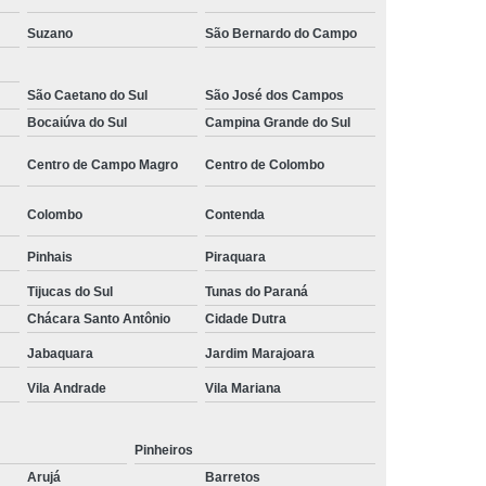
ltoria de Recrutamento e Seleção
Suzano
São Bernardo do Campo
to
Empresa de Recrutamento e Seleção
rutamento e Seleção de Pessoas
São Caetano do Sul
São José dos Campos
Bocaiúva do Sul
Campina Grande do Sul
mento e Seleção Mais Próximo de Mim
Centro de Campo Magro
Centro de Colombo
utamento e Seleção Perto de Mim
tamento e Seleção Próximo de Mim
Colombo
Contenda
de Seleção e Recrutamento
Pinhais
Piraquara
lista em Recrutamento e Seleção
Tijucas do Sul
Tunas do Paraná
lizada em Recrutamento e Seleção
Chácara Santo Antônio
Cidade Dutra
 e Seleção
Empresa de Terceirização
Jabaquara
Jardim Marajoara
e Terceirização de Limpeza
Vila Andrade
Vila Mariana
Terceirização de Mão de Obra
Pinheiros
e Terceirização de Portaria
Arujá
Barretos