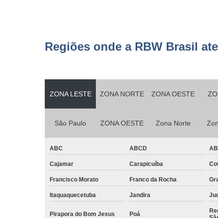
Serviços d
zeladoria
Serviços
terceirizados
Regiões onde a RBW Brasil at
ajudante
Serviços
terceirizados
conferent
ZONA LESTE
ZONA NORTE
ZONA OESTE
ZO
Terceirizaçã
almoxarife
São Paulo
ZONA OESTE
Zona Norte
Zon
Terceirizaçã
cargas e
descarga
ABC
ABCD
A
Terceirizaçã
Cajamar
Carapicuíba
Cot
conferente
Francisco Morato
Franco da Rocha
Gr
Terceirizaçã
Itaquaquecetuba
Jandira
Juq
empilhadeir
Reg
Terceirizaçã
Pirapora do Bom Jesus
Poá
Sã