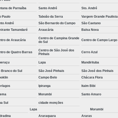
stas
Empresa de Consu
ntana de Parnaíba
Santo André
Sto. André
o de
Empresa de Recrutamen
o Paulo
Taboão da Serra
Vargem Grande Paulista
Empresa de Rec
nto André
São Bernardo do Campo
São Caetano
o de
mirante Tamandaré
Araucária
Balsa Nova
Empresa de Recruta
o de
Centro de Campina Grande
ntro de Araucária
Centro de Campo Largo
Empresa de Recr
do Sul
ão
Empresa de Recru
Centro de São José dos
ntro de Quatro Barras
Cerro Azul
Pinhais
o de
Empresa 
peruçu
Lapa
Mandirituba
Empresa Especia
ões
 Branco do Sul
São José Pinhais
São José dos Pinhais
bra
Empresa Especia
oklin
Campo Belo
Chácara Flora
Empresa Recrutamento
erlagos
Ipiranga
Itaim Bibi
Empresa d
ema
Morumbi
Santo Amaro
na Sul
cidade monções
Empresa de 
Lapa
Morumbi
Empresa d
dradina
Araraquara
Araras