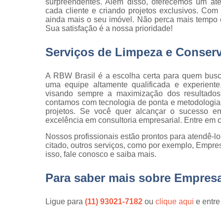
surpreendentes. Além disso, oferecemos um at
Serviço d
cada cliente e criando projetos exclusivos. Com
cargas e
ainda mais o seu imóvel. Não perca mais tempo 
descarga
Sua satisfação é a nossa prioridade!
Serviço d
conferente
Serviços de Limpeza e Conser
Serviço d
copeiras
A RBW Brasil é a escolha certa para quem busc
uma equipe altamente qualificada e experiente
Serviço d
visando sempre a maximização dos resultados 
empilhadeiri
contamos com tecnologia de ponta e metodologias 
projetos. Se você quer alcançar o sucesso 
Serviço d
excelência em consultoria empresarial. Entre em 
limpeza
Nossos profissionais estão prontos para atendê-l
Serviço d
citado, outros serviços, como por exemplo, Empre
limpeza pó
isso, fale conosco e saiba mais.
obra
Para saber mais sobre Empresa
Serviço d
movimentaç
de cargas
Ligue para
(11) 93021-7182
ou
clique aqui
e entre
Serviço d
portaria