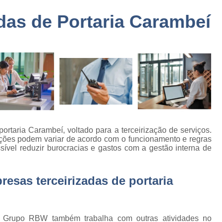
a
Embarque Controlado Sã
das de Portaria Carambeí
de
Empresa de Portar
Empresa de Portaria e 
de
nto
Empresa de Portaria São
de
Empresa de Zelado
o
Empresa Portaria e Segu
de
o e
Empresa Terceirizada Porta
Empresa Ad
taria Carambeí, voltado para a terceirização de serviços.
de
unções podem variar de acordo com o funcionamento e regras
ão
Empresa Ad
sível reduzir burocracias e gastos com a gestão interna de
de
Empresa Administr
 de
Empresa de 
resas terceirizadas de portaria
Empresa de 
as
Empresa de 
e
, o Grupo RBW também trabalha com outras atividades no