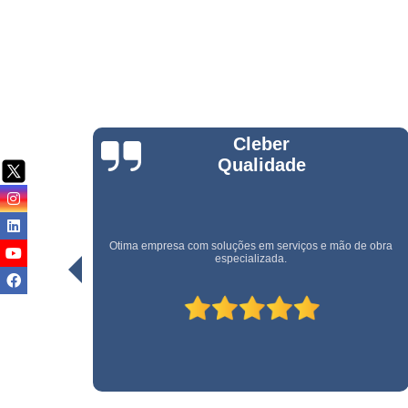
Serviço
terceirizad
Serviços d
conservaç
Serviços d
jardinage
Rogerio Santos
Serviços d
manutençã
Serviços d
manutençã
e obra
predial
Uma empresa rápida e eficiente. Recomendo!
Serviços d
monitorame
Serviços d
montage
Serviços d
paisagism