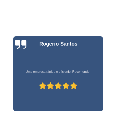
Empresa Ter
o
Empresa Terceirizada em
e
Empresa Terceirizada para 
ão
Empresa de Logística Hospit
e
Bianca
m
Empresa de Logística Terc
Zanardo
e
Empresa de Transpor
o
Empresa Logística e Almo
e
o
Empresa Logística 
Empresa referência em terceirização de mão de obra!
Empresa Logística São Pa
e
nto
Empresa de Monitoramen
e
Empresa d
m
Empresa de
e
o
Empresa de