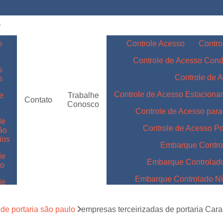
e
Controle Acesso
Contro
Controle de Acesso Con
s
Controle de 
s
Controle de Acesso Estacion
e
Trabalhe
Contato
Conosco
Controle de Acesso par
de
Controle de Acesso Po
ão
ios
Embarque Contro
de
Embarque Controlad
ão
Embarque Controlado Nív
de
m
Embarque Controlado Níve
de
de portaria são paulo
empresas terceirizadas de portaria Car
Embarque Controlado para 