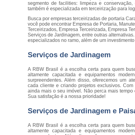
qualidade
segmento de facilities: limpeza e conservação
também é especializada em terceirização para logí
Inspeção d
Busca por empresas terceirizadas de portaria Car
peça
você pode encontrar Empresa de Portaria, Manute
Inspeção d
Terceirizados, Empresa Terceirizada, Empresa Te
recebiment
Serviços de Jardinagem, entre outras alternativas.
especializados no ramo, além de um investimento
Inspeções 
qualidade
Serviços de Jardinagem
Inspeçõe
visuais
A RBW Brasil é a escolha certa para quem bus
altamente capacitada e equipamentos moderno
Manutenção
surpreendentes. Além disso, oferecemos um at
jardins
cada cliente e criando projetos exclusivos. Com
ainda mais o seu imóvel. Não perca mais tempo 
Movimentaç
Sua satisfação é a nossa prioridade!
de cargas
Portaria d
Serviços de Jardinagem e Pai
condomíni
Serviço d
A RBW Brasil é a escolha certa para quem bus
almoxarife
altamente capacitada e equipamentos moderno