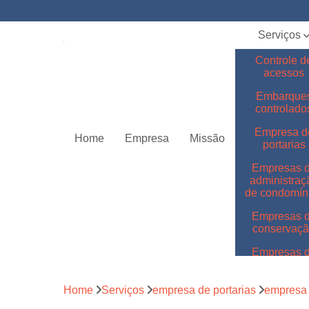
Serviços
Controle d
acessos
Embarque
controlado
Empresa d
Home
Empresa
Missão
portarias
Empresas 
administraç
de condomín
Empresas 
conservaç
Empresas 
jardinage
Empresas 
Home
Serviços
empresa de portarias
empresa 
limpeza