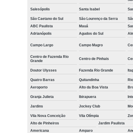
empilhadeiri
Salesópolis
Santa Isabel
Sa
Terceirizaçã
facilities
São Caetano do Sul
São Lourenço da Serra
Sã
ABC Paulista
Mauá
Sa
Terceirizaçã
limpezas
Adrianópolis
Agudos do Sul
Al
Terceirizaçã
Campo Largo
Campo Magro
Ce
movimentaç
de cargas
Centro de Fazenda Rio
Centro de Pinhais
Ce
Grande
Terceirizaçã
serviço
Doutor Ulysses
Fazenda Rio Grande
Ita
Terceirizaç
Quatro Barras
Quitandinha
Rio
de mão de o
Aeroporto
Alto da Boa Vista
Bro
Granja Julieta
Ibirapuera
Int
Jardins
Jockey Club
Mo
Vila Nova Conceição
Vila Olímpia
Zo
Alto de Pinheiros
Jardim Paulista
Americana
Amparo
An