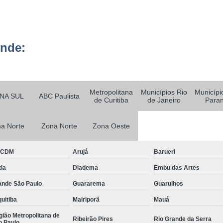
e
Empresa de
Empresa de
 de
ende:
Empresa de
Empresa Esp
 de
Empresa Monitoramento 24 H
e
Metropolitana
Municípios Rio
Municípi
NA SUL
ABC Paulista
Empresa de Jardinagem
de Curitiba
de Janeiro
Para
o de
Empresa d
s
a Norte
Zona Norte
Zona Oeste
Empresa de Pa
o de
Empresa de Paisagismo Pre
s
BCDM
Arujá
Barueri
Empresa E
o de
ia
Diadema
Embu das Artes
s
Empresa Espec
ande São Paulo
Guararema
Guarulhos
o de
Empresa Jardinagem e Pais
uitiba
Mairiporã
Mauá
as
Empresa T
ião Metropolitana de
o de
Ribeirão Pires
Rio Grande da Serra
o Paulo