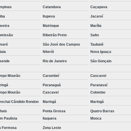
Empresa de T
mpinas
Catanduva
Caçapava
Empresa d
tiba
Itupeva
Jacareí
Empresa de Terc
uveira
Mairinque
Marília
Empresa de Terceirização P
omissão
Ribeirão Preto
Salto
Empresa Terceirização
maré
São José dos Campos
Taubaté
tiaia
Niterói
Nova Iguaçu
Empresa 
sende
Rio de Janeiro
São Gonçalo
Empresa Tercei
Empresa de Terce
mpo Mourão
Carambeí
Cascavel
Empresa de Tercei
ringá
Paranaguá
Paranavaí
mpo Mourão
Cascavel
Colombo
Empresa de Ter
rechal Cândido Rondon
Maringá
Maringá
Empresa de Te
hais
Ponta Grossa
Quatro Barras
Empresa de
im Paulista
Itaquera
Mooca
Empresa de Ter
la Formosa
Zona Leste