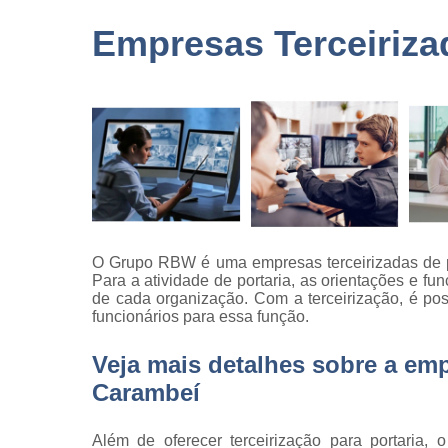
terceirizad
Empresas Terceiriza
Empresas 
logística
Empresas 
monitorame
Empresas 
paisagism
Empresas 
recrutament
seleção
O Grupo RBW é uma empresas terceirizadas de por
Empresas 
Para a atividade de portaria, as orientações e f
terceirizaç
de cada organização. Com a terceirização, é pos
funcionários para essa função.
Empresas 
terceirização
limpezas
Veja mais detalhes sobre a emp
Carambeí
Empresas
terceirizad
Gestões d
Além de oferecer terceirização para portaria