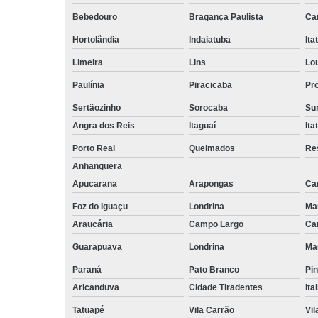
Bebedouro
Bragança Paulista
Ca
Hortolândia
Indaiatuba
Ita
Limeira
Lins
Lo
Paulínia
Piracicaba
Pr
Sertãozinho
Sorocaba
Su
Angra dos Reis
Itaguaí
Ita
Porto Real
Queimados
Re
Anhanguera
Apucarana
Arapongas
Ca
Foz do Iguaçu
Londrina
Ma
Araucária
Campo Largo
Ca
Guarapuava
Londrina
Ma
Paraná
Pato Branco
Pin
Aricanduva
Cidade Tiradentes
Ita
Tatuapé
Vila Carrão
Vi