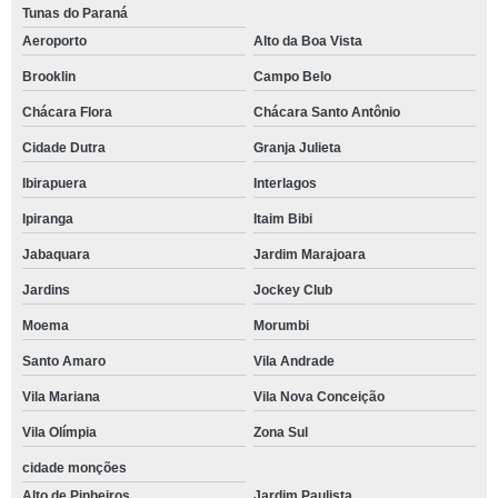
Tunas do Paraná
Aeroporto
Alto da Boa Vista
Brooklin
Campo Belo
Chácara Flora
Chácara Santo Antônio
Cidade Dutra
Granja Julieta
Ibirapuera
Interlagos
Ipiranga
Itaim Bibi
Jabaquara
Jardim Marajoara
Jardins
Jockey Club
Moema
Morumbi
Santo Amaro
Vila Andrade
Vila Mariana
Vila Nova Conceição
Vila Olímpia
Zona Sul
cidade monções
Alto de Pinheiros
Jardim Paulista