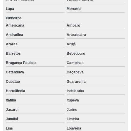
Lapa
Morumbi
Pinheiros
Americana
Amparo
Andradina
Araraquara
Araras
Arujá
Barretos
Bebedouro
Bragança Paulista
Campinas
Catanduva
Caçapava
Cubatão
Guararema
Hortolândia
Indaiatuba
Itatiba
Itupeva
Jacareí
Jarinu
Jundiaí
Limeira
Lins
Louveira