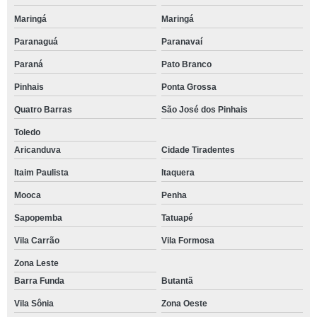
Maringá
Maringá
Paranaguá
Paranavaí
Paraná
Pato Branco
Pinhais
Ponta Grossa
Quatro Barras
São José dos Pinhais
Toledo
Aricanduva
Cidade Tiradentes
Itaim Paulista
Itaquera
Mooca
Penha
Sapopemba
Tatuapé
Vila Carrão
Vila Formosa
Zona Leste
Barra Funda
Butantã
Vila Sônia
Zona Oeste