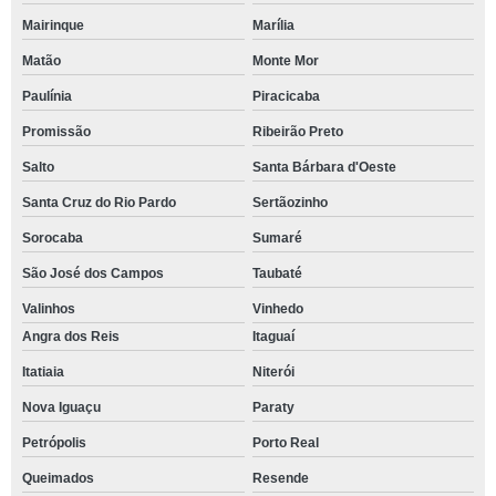
Mairinque
Marília
Matão
Monte Mor
Paulínia
Piracicaba
Promissão
Ribeirão Preto
Salto
Santa Bárbara d'Oeste
Santa Cruz do Rio Pardo
Sertãozinho
Sorocaba
Sumaré
São José dos Campos
Taubaté
Valinhos
Vinhedo
Angra dos Reis
Itaguaí
Itatiaia
Niterói
Nova Iguaçu
Paraty
Petrópolis
Porto Real
Queimados
Resende