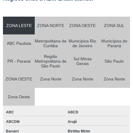
ZONA LESTE
ZONA NORTE
ZONA OESTE
ZONA SUL
Metropolitana de
Municípios Rio
Municípios do
ABC Paulista
Curitiba
de Janeiro
Paraná
Região
Sul Minas
PR - Paraná
Metropolitana de
São Paulo
Gerais
São Paulo
ZONA OESTE
Zona Norte
Zona Norte
Zona Norte
Zona Oeste
ABC
ABCD
ABCDM
Arujá
Barueri
Biritiba Mirim