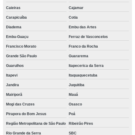
Caieiras
Cajamar
Carapicuíba
Cotia
Diadema
Embu das Artes
Embu-Guaçu
Ferraz de Vasconcelos
Francisco Morato
Franco da Rocha
Grande São Paulo
Guararema
Guarulhos
Itapecerica da Serra
Itapevi
Itaquaquecetuba
Jandira
Juquitiba
Mairiporã
Mauá
Mogi das Cruzes
Osasco
Pirapora do Bom Jesus
Poá
Região Metropolitana de São Paulo
Ribeirão Pires
Rio Grande da Serra
SBC