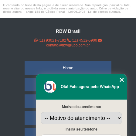
O conteúdo do texto desta página é de direito reservado. Sua reprodução, parcial ou total,
mesmo citando nossos links, é proibida sem a autorização do autor. Crime de violação de
direito autoral – artigo 184 do Código Penal –
Lei 9610/98 - Lei de direitos autorais
.
RBW Brasil
(11) 93021-7182
(11) 4512-5900
contato@rbwgrupo.com.br
Home
Empresa
Olá! Fale agora pelo WhatsApp
Missão
Motivo do atendimento
Serviços
Insira seu telefone
Contato