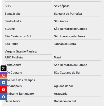
SCS
Salesópolis
Santa Isabel
Santana de Parnaíba
Santo André
Sto. André
Suzano
São Bernardo do Campo
São Caetano do Sul
São Lourenço da Serra
São Paulo
Taboão da Serra
Vargem Grande Paulista
ABC Paulista
Mauá
Santo André
São Bernardo do Campo
São Caetano
São Caetano do Sul
São José dos Campos
Adrianópolis
Agudos do Sul
Almirante Tamandaré
Araucária
Balsa Nova
Bocaiúva do Sul