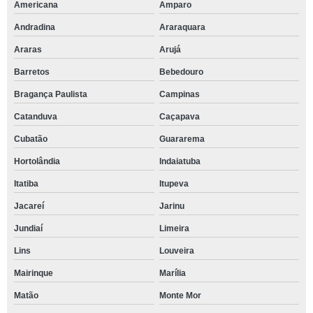
Americana
Amparo
Andradina
Araraquara
Araras
Arujá
Barretos
Bebedouro
Bragança Paulista
Campinas
Catanduva
Caçapava
Cubatão
Guararema
Hortolândia
Indaiatuba
Itatiba
Itupeva
Jacareí
Jarinu
Jundiaí
Limeira
Lins
Louveira
Mairinque
Marília
Matão
Monte Mor