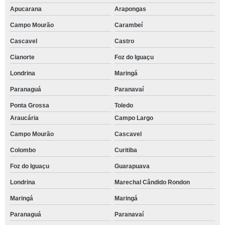
Apucarana
Arapongas
Campo Mourão
Carambeí
Cascavel
Castro
Cianorte
Foz do Iguaçu
Londrina
Maringá
Paranaguá
Paranavaí
Ponta Grossa
Toledo
Araucária
Campo Largo
Campo Mourão
Cascavel
Colombo
Curitiba
Foz do Iguaçu
Guarapuava
Londrina
Marechal Cândido Rondon
Maringá
Maringá
Paranaguá
Paranavaí