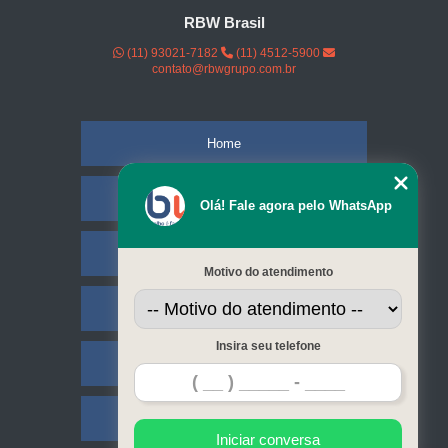
RBW Brasil
(11) 93021-7182
(11) 4512-5900
contato@rbwgrupo.com.br
Home
Empresa
Olá! Fale agora pelo WhatsApp
Missão
Motivo do atendimento
Serviços
Insira seu telefone
Contato
Mapa do site
Iniciar conversa