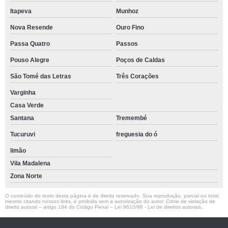
Itapeva
Munhoz
Nova Resende
Ouro Fino
Passa Quatro
Passos
Pouso Alegre
Poços de Caldas
São Tomé das Letras
Três Corações
Varginha
Casa Verde
Santana
Tremembé
Tucuruvi
freguesia do ó
limão
Vila Madalena
Zona Norte
O conteúdo do texto desta página é de direito reservado. Sua reprodução, parcial ou total,
mesmo citando nossos links, é proibida sem a autorização do autor. Crime de violação de
direito autoral – artigo 184 do Código Penal –
Lei 9610/98 - Lei de direitos autorais
.