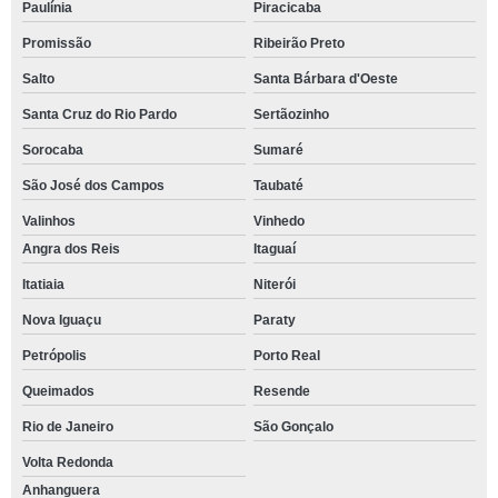
Paulínia
Piracicaba
Promissão
Ribeirão Preto
Salto
Santa Bárbara d'Oeste
Santa Cruz do Rio Pardo
Sertãozinho
Sorocaba
Sumaré
São José dos Campos
Taubaté
Valinhos
Vinhedo
Angra dos Reis
Itaguaí
Itatiaia
Niterói
Nova Iguaçu
Paraty
Petrópolis
Porto Real
Queimados
Resende
Rio de Janeiro
São Gonçalo
Volta Redonda
Anhanguera