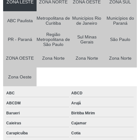
ZONA LESTE
ZONA NORTE
ZONA OESTE
ZONA SUL
Metropolitana de
Municípios Rio
Municípios do
ABC Paulista
Curitiba
de Janeiro
Paraná
Região
Sul Minas
PR - Paraná
Metropolitana de
São Paulo
Gerais
São Paulo
ZONA OESTE
Zona Norte
Zona Norte
Zona Norte
Zona Oeste
ABC
ABCD
ABCDM
Arujá
Barueri
Biritiba Mirim
Caieiras
Cajamar
Carapicuíba
Cotia