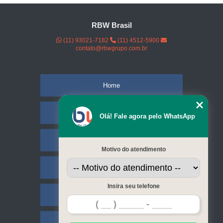
RBW Brasil
(11) 93021-7182
(11) 4512-5900
contato@rbwgrupo.com.br
Home
Empresa
Olá! Fale agora pelo WhatsApp
Missão
Motivo do atendimento
Serviços
Insira seu telefone
Contato
Mapa do site