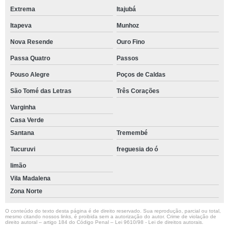
Extrema
Itajubá
Itapeva
Munhoz
Nova Resende
Ouro Fino
Passa Quatro
Passos
Pouso Alegre
Poços de Caldas
São Tomé das Letras
Três Corações
Varginha
Casa Verde
Santana
Tremembé
Tucuruvi
freguesia do ó
limão
Vila Madalena
Zona Norte
O conteúdo do texto desta página é de direito reservado. Sua reprodução, parcial ou total,
mesmo citando nossos links, é proibida sem a autorização do autor. Crime de violação de
direito autoral – artigo 184 do Código Penal –
Lei 9610/98 - Lei de direitos autorais
.