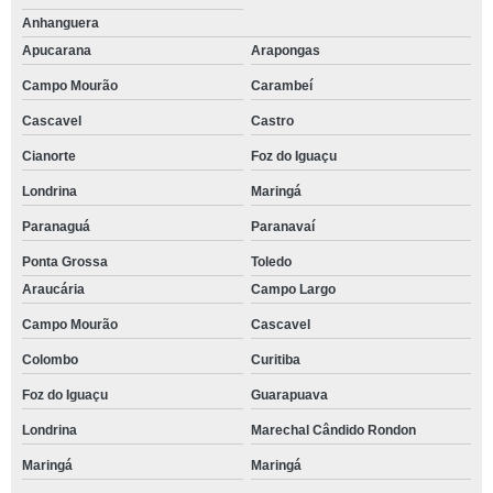
Anhanguera
Apucarana
Arapongas
Campo Mourão
Carambeí
Cascavel
Castro
Cianorte
Foz do Iguaçu
Londrina
Maringá
Paranaguá
Paranavaí
Ponta Grossa
Toledo
Araucária
Campo Largo
Campo Mourão
Cascavel
Colombo
Curitiba
Foz do Iguaçu
Guarapuava
Londrina
Marechal Cândido Rondon
Maringá
Maringá