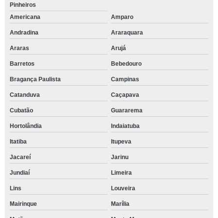
Pinheiros
Americana
Amparo
Andradina
Araraquara
Araras
Arujá
Barretos
Bebedouro
Bragança Paulista
Campinas
Catanduva
Caçapava
Cubatão
Guararema
Hortolândia
Indaiatuba
Itatiba
Itupeva
Jacareí
Jarinu
Jundiaí
Limeira
Lins
Louveira
Mairinque
Marília