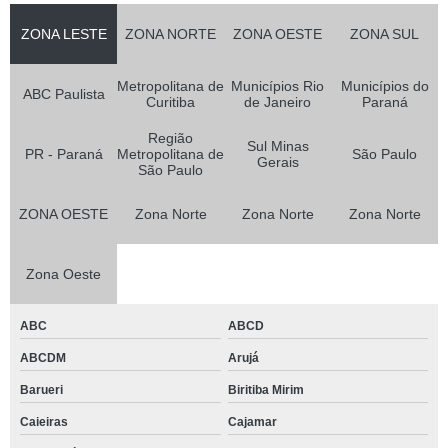
ZONA LESTE
ZONA NORTE
ZONA OESTE
ZONA SUL
Metropolitana de
Municípios Rio
Municípios do
ABC Paulista
Curitiba
de Janeiro
Paraná
Região
Sul Minas
PR - Paraná
Metropolitana de
São Paulo
Gerais
São Paulo
ZONA OESTE
Zona Norte
Zona Norte
Zona Norte
Zona Oeste
ABC
ABCD
ABCDM
Arujá
Barueri
Biritiba Mirim
Caieiras
Cajamar