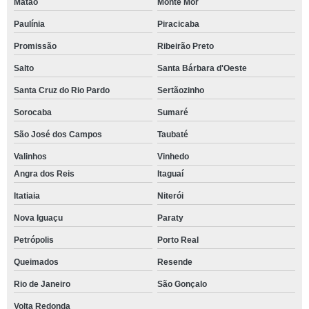
Matão
Monte Mor
Paulínia
Piracicaba
Promissão
Ribeirão Preto
Salto
Santa Bárbara d'Oeste
Santa Cruz do Rio Pardo
Sertãozinho
Sorocaba
Sumaré
São José dos Campos
Taubaté
Valinhos
Vinhedo
Angra dos Reis
Itaguaí
Itatiaia
Niterói
Nova Iguaçu
Paraty
Petrópolis
Porto Real
Queimados
Resende
Rio de Janeiro
São Gonçalo
Volta Redonda