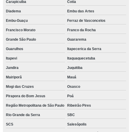
Carapicuíba
Cotia
Diadema
Embu das Artes
Embu-Guaçu
Ferraz de Vasconcelos
Francisco Morato
Franco da Rocha
Grande São Paulo
Guararema
Guarulhos
Itapecerica da Serra
Itapevi
Itaquaquecetuba
Jandira
Juquitiba
Mairiporã
Mauá
Mogi das Cruzes
Osasco
Pirapora do Bom Jesus
Poá
Região Metropolitana de São Paulo
Ribeirão Pires
Rio Grande da Serra
SBC
SCS
Salesópolis