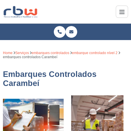
Home
Serviços
embarques controlados
embarque controlado nível 2
embarques controlados Carambeí
Embarques Controlados
Carambeí