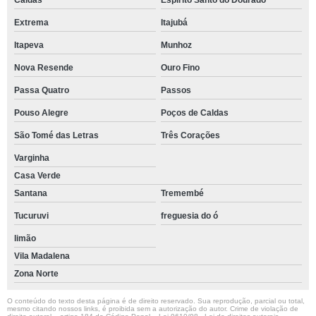
Caldas
Espírito Santo do Dourado
Extrema
Itajubá
Itapeva
Munhoz
Nova Resende
Ouro Fino
Passa Quatro
Passos
Pouso Alegre
Poços de Caldas
São Tomé das Letras
Três Corações
Varginha
Casa Verde
Santana
Tremembé
Tucuruvi
freguesia do ó
limão
Vila Madalena
Zona Norte
O conteúdo do texto desta página é de direito reservado. Sua reprodução, parcial ou total,
mesmo citando nossos links, é proibida sem a autorização do autor. Crime de violação de