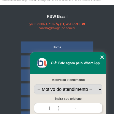
direito autoral – artigo 184 do Código Penal –
Lei 9610/98 - Lei de direitos autorais
.
RBW Brasil
(11) 93021-7182
(11) 4512-5900
contato@rbwgrupo.com.br
Home
Empresa
Olá! Fale agora pelo WhatsApp
Missão
Motivo do atendimento
Serviços
Insira seu telefone
Contato