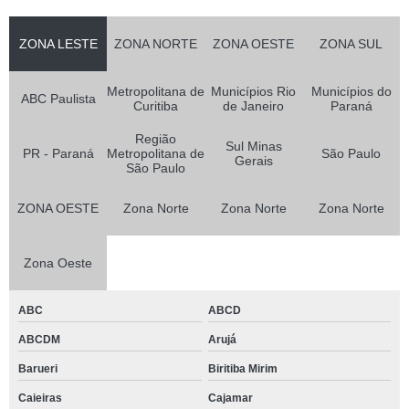
ZONA LESTE
ZONA NORTE
ZONA OESTE
ZONA SUL
Metropolitana de
Municípios Rio
Municípios do
ABC Paulista
Curitiba
de Janeiro
Paraná
Região
Sul Minas
PR - Paraná
Metropolitana de
São Paulo
Gerais
São Paulo
ZONA OESTE
Zona Norte
Zona Norte
Zona Norte
Zona Oeste
ABC
ABCD
ABCDM
Arujá
Barueri
Biritiba Mirim
Caieiras
Cajamar