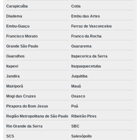
Carapicuíba
Cotia
Diadema
Embu das Artes
Embu-Guaçu
Ferraz de Vasconcelos
Francisco Morato
Franco da Rocha
Grande São Paulo
Guararema
Guarulhos
Itapecerica da Serra
Itapevi
Itaquaquecetuba
Jandira
Juquitiba
Mairiporã
Mauá
Mogi das Cruzes
Osasco
Pirapora do Bom Jesus
Poá
Região Metropolitana de São Paulo
Ribeirão Pires
Rio Grande da Serra
SBC
SCS
Salesópolis