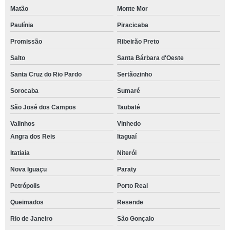
Matão
Monte Mor
Paulínia
Piracicaba
Promissão
Ribeirão Preto
Salto
Santa Bárbara d'Oeste
Santa Cruz do Rio Pardo
Sertãozinho
Sorocaba
Sumaré
São José dos Campos
Taubaté
Valinhos
Vinhedo
Angra dos Reis
Itaguaí
Itatiaia
Niterói
Nova Iguaçu
Paraty
Petrópolis
Porto Real
Queimados
Resende
Rio de Janeiro
São Gonçalo