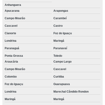
Anhanguera
Apucarana
Arapongas
Campo Mourão
Carambeí
Cascavel
Castro
Cianorte
Foz do Iguaçu
Londrina
Maringá
Paranaguá
Paranavaí
Ponta Grossa
Toledo
Araucária
Campo Largo
Campo Mourão
Cascavel
Colombo
Curitiba
Foz do Iguaçu
Guarapuava
Londrina
Marechal Cândido Rondon
Maringá
Maringá