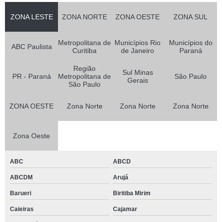
ZONA LESTE
ZONA NORTE
ZONA OESTE
ZONA SUL
Metropolitana de
Municípios Rio
Municípios do
ABC Paulista
Curitiba
de Janeiro
Paraná
Região
Sul Minas
PR - Paraná
Metropolitana de
São Paulo
Gerais
São Paulo
ZONA OESTE
Zona Norte
Zona Norte
Zona Norte
Zona Oeste
ABC
ABCD
ABCDM
Arujá
Barueri
Biritiba Mirim
Caieiras
Cajamar