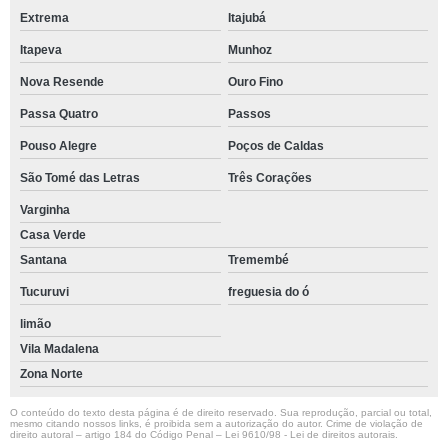
Extrema
Itajubá
Itapeva
Munhoz
Nova Resende
Ouro Fino
Passa Quatro
Passos
Pouso Alegre
Poços de Caldas
São Tomé das Letras
Três Corações
Varginha
Casa Verde
Santana
Tremembé
Tucuruvi
freguesia do ó
limão
Vila Madalena
Zona Norte
O conteúdo do texto desta página é de direito reservado. Sua reprodução, parcial ou total,
mesmo citando nossos links, é proibida sem a autorização do autor. Crime de violação de
direito autoral – artigo 184 do Código Penal –
Lei 9610/98 - Lei de direitos autorais
.