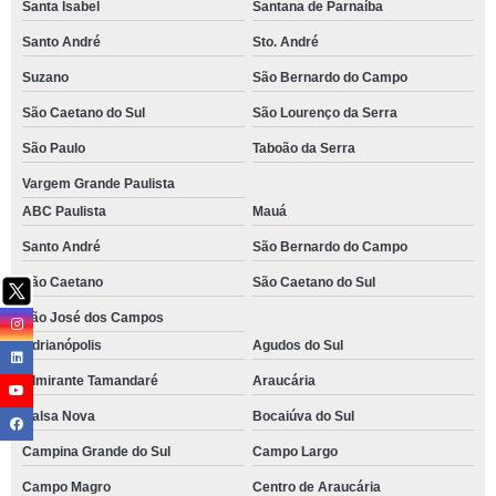
Santa Isabel
Santana de Parnaíba
Santo André
Sto. André
Suzano
São Bernardo do Campo
São Caetano do Sul
São Lourenço da Serra
São Paulo
Taboão da Serra
Vargem Grande Paulista
ABC Paulista
Mauá
Santo André
São Bernardo do Campo
São Caetano
São Caetano do Sul
São José dos Campos
Adrianópolis
Agudos do Sul
Almirante Tamandaré
Araucária
Balsa Nova
Bocaiúva do Sul
Campina Grande do Sul
Campo Largo
Campo Magro
Centro de Araucária