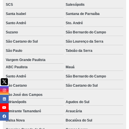
SCS
Salesópolis
Santa Isabel
Santana de Parnaíba
Santo André
Sto. André
Suzano
São Bernardo do Campo
São Caetano do Sul
São Lourenço da Serra
São Paulo
Taboão da Serra
Vargem Grande Paulista
ABC Paulista
Mauá
Santo André
São Bernardo do Campo
São Caetano
São Caetano do Sul
São José dos Campos
Adrianópolis
Agudos do Sul
Almirante Tamandaré
Araucária
Balsa Nova
Bocaiúva do Sul