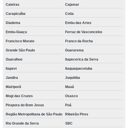
Caieiras
Cajamar
Carapicuíba
Cotia
Diadema
Embu das Artes
Embu-Guaçu
Ferraz de Vasconcelos
Francisco Morato
Franco da Rocha
Grande São Paulo
Guararema
Guarulhos
Itapecerica da Serra
Itapevi
Itaquaquecetuba
Jandira
Juquitiba
Mairiporã
Mauá
Mogi das Cruzes
Osasco
Pirapora do Bom Jesus
Poá
Região Metropolitana de São Paulo
Ribeirão Pires
Rio Grande da Serra
SBC