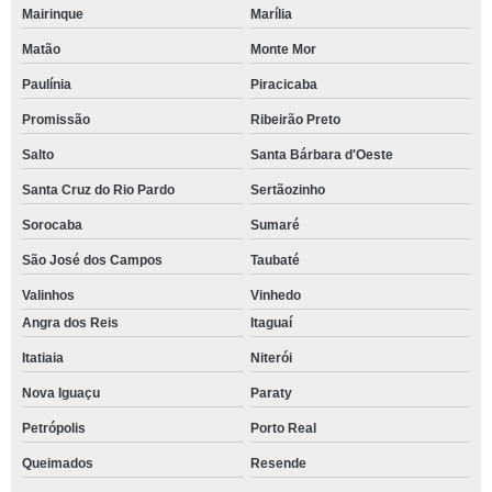
Mairinque
Marília
Matão
Monte Mor
Paulínia
Piracicaba
Promissão
Ribeirão Preto
Salto
Santa Bárbara d'Oeste
Santa Cruz do Rio Pardo
Sertãozinho
Sorocaba
Sumaré
São José dos Campos
Taubaté
Valinhos
Vinhedo
Angra dos Reis
Itaguaí
Itatiaia
Niterói
Nova Iguaçu
Paraty
Petrópolis
Porto Real
Queimados
Resende