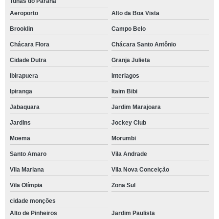
Tunas do Paraná
Aeroporto
Alto da Boa Vista
Brooklin
Campo Belo
Chácara Flora
Chácara Santo Antônio
Cidade Dutra
Granja Julieta
Ibirapuera
Interlagos
Ipiranga
Itaim Bibi
Jabaquara
Jardim Marajoara
Jardins
Jockey Club
Moema
Morumbi
Santo Amaro
Vila Andrade
Vila Mariana
Vila Nova Conceição
Vila Olímpia
Zona Sul
cidade monções
Alto de Pinheiros
Jardim Paulista