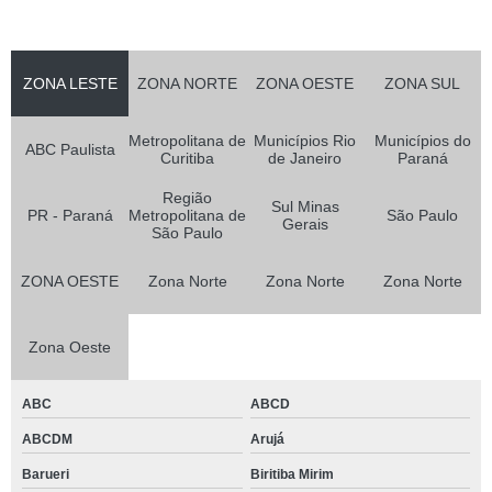
ZONA LESTE
ZONA NORTE
ZONA OESTE
ZONA SUL
Metropolitana de
Municípios Rio
Municípios do
ABC Paulista
Curitiba
de Janeiro
Paraná
Região
Sul Minas
PR - Paraná
Metropolitana de
São Paulo
Gerais
São Paulo
ZONA OESTE
Zona Norte
Zona Norte
Zona Norte
Zona Oeste
ABC
ABCD
ABCDM
Arujá
Barueri
Biritiba Mirim