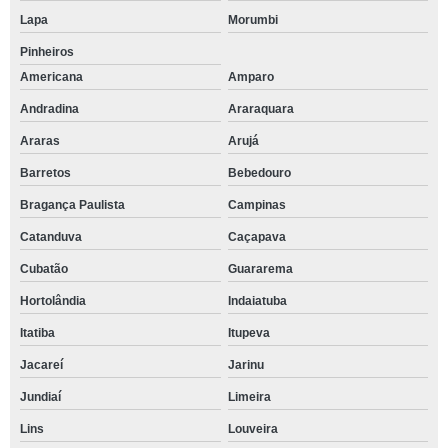
Lapa
Morumbi
Pinheiros
Americana
Amparo
Andradina
Araraquara
Araras
Arujá
Barretos
Bebedouro
Bragança Paulista
Campinas
Catanduva
Caçapava
Cubatão
Guararema
Hortolândia
Indaiatuba
Itatiba
Itupeva
Jacareí
Jarinu
Jundiaí
Limeira
Lins
Louveira