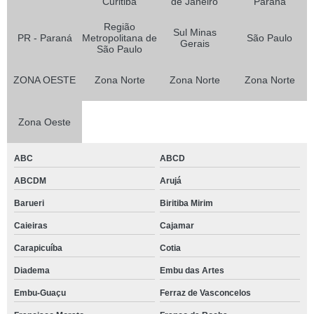
Curitiba
de Janeiro
Paraná
Região
Sul Minas
PR - Paraná
Metropolitana de
São Paulo
Gerais
São Paulo
ZONA OESTE
Zona Norte
Zona Norte
Zona Norte
Zona Oeste
ABC
ABCD
ABCDM
Arujá
Barueri
Biritiba Mirim
Caieiras
Cajamar
Carapicuíba
Cotia
Diadema
Embu das Artes
Embu-Guaçu
Ferraz de Vasconcelos