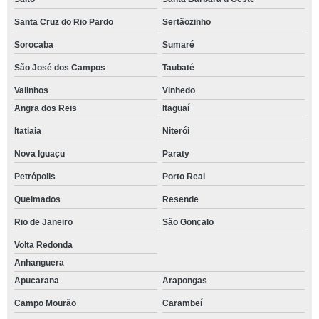
Santa Cruz do Rio Pardo
Sertãozinho
Sorocaba
Sumaré
São José dos Campos
Taubaté
Valinhos
Vinhedo
Angra dos Reis
Itaguaí
Itatiaia
Niterói
Nova Iguaçu
Paraty
Petrópolis
Porto Real
Queimados
Resende
Rio de Janeiro
São Gonçalo
Volta Redonda
Anhanguera
Apucarana
Arapongas
Campo Mourão
Carambeí