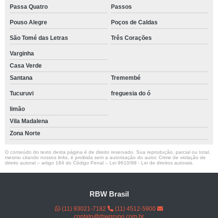
Passa Quatro
Passos
Pouso Alegre
Poços de Caldas
São Tomé das Letras
Três Corações
Varginha
Casa Verde
Santana
Tremembé
Tucuruvi
freguesia do ó
limão
Vila Madalena
Zona Norte
O conteúdo do texto desta página é de direito reservado. Sua reprodução, parcial ou total,
mesmo citando nossos links, é proibida sem a autorização do autor. Crime de violação de
direito autoral – artigo 184 do Código Penal –
Lei 9610/98 - Lei de direitos autorais
.
RBW Brasil
(11) 93021-7182
(11) 4512-5900
contato@rbwgrupo.com.br