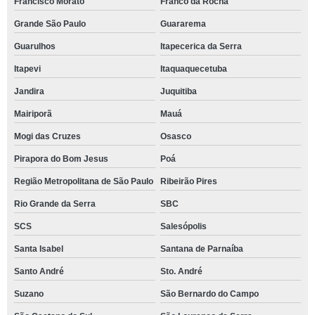
Francisco Morato
Franco da Rocha
Grande São Paulo
Guararema
Guarulhos
Itapecerica da Serra
Itapevi
Itaquaquecetuba
Jandira
Juquitiba
Mairiporã
Mauá
Mogi das Cruzes
Osasco
Pirapora do Bom Jesus
Poá
Região Metropolitana de São Paulo
Ribeirão Pires
Rio Grande da Serra
SBC
SCS
Salesópolis
Santa Isabel
Santana de Parnaíba
Santo André
Sto. André
Suzano
São Bernardo do Campo