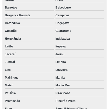
Barretos
Bebedouro
Bragança Paulista
Campinas
Catanduva
Caçapava
Cubatão
Guararema
Hortolândia
Indaiatuba
Itatiba
Itupeva
Jacareí
Jarinu
Jundiaí
Limeira
Lins
Louveira
Mairinque
Marília
Matão
Monte Mor
Paulínia
Piracicaba
Promissão
Ribeirão Preto
Salto
Santa Bárbara d'Oeste