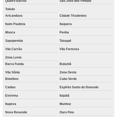
Quatro Barras
São José dos Pinhais
Toledo
Aricanduva
Cidade Tiradentes
Itaim Paulista
Itaquera
Mooca
Penha
Sapopemba
Tatuapé
Vila Carrão
Vila Formosa
Zona Leste
Barra Funda
Butantã
Vila Sônia
Zona Oeste
Botelhos
Cabo Verde
Caldas
Espírito Santo do Dourado
Extrema
Itajubá
Itapeva
Munhoz
Nova Resende
Ouro Fino