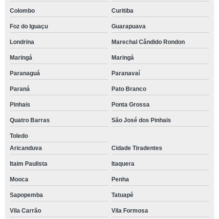
Colombo
Curitiba
Foz do Iguaçu
Guarapuava
Londrina
Marechal Cândido Rondon
Maringá
Maringá
Paranaguá
Paranavaí
Paraná
Pato Branco
Pinhais
Ponta Grossa
Quatro Barras
São José dos Pinhais
Toledo
Aricanduva
Cidade Tiradentes
Itaim Paulista
Itaquera
Mooca
Penha
Sapopemba
Tatuapé
Vila Carrão
Vila Formosa