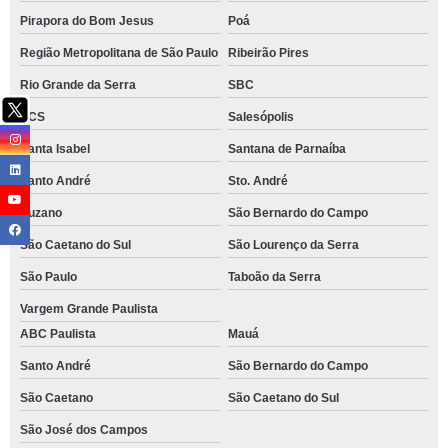
Pirapora do Bom Jesus
Poá
Região Metropolitana de São Paulo
Ribeirão Pires
Rio Grande da Serra
SBC
SCS
Salesópolis
Santa Isabel
Santana de Parnaíba
Santo André
Sto. André
Suzano
São Bernardo do Campo
São Caetano do Sul
São Lourenço da Serra
São Paulo
Taboão da Serra
Vargem Grande Paulista
ABC Paulista
Mauá
Santo André
São Bernardo do Campo
São Caetano
São Caetano do Sul
São José dos Campos