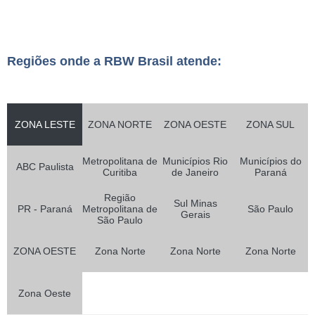
Regiões onde a RBW Brasil atende:
ZONA LESTE
ZONA NORTE
ZONA OESTE
ZONA SUL
Metropolitana de
Municípios Rio
Municípios do
ABC Paulista
Curitiba
de Janeiro
Paraná
Região
Sul Minas
PR - Paraná
Metropolitana de
São Paulo
Gerais
São Paulo
ZONA OESTE
Zona Norte
Zona Norte
Zona Norte
Zona Oeste