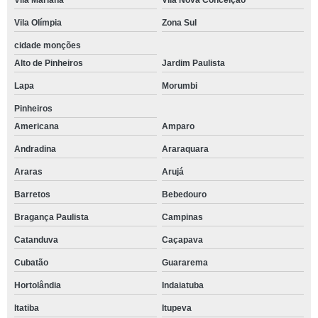
Vila Mariana
Vila Nova Conceição
Vila Olímpia
Zona Sul
cidade monções
Alto de Pinheiros
Jardim Paulista
Lapa
Morumbi
Pinheiros
Americana
Amparo
Andradina
Araraquara
Araras
Arujá
Barretos
Bebedouro
Bragança Paulista
Campinas
Catanduva
Caçapava
Cubatão
Guararema
Hortolândia
Indaiatuba
Itatiba
Itupeva