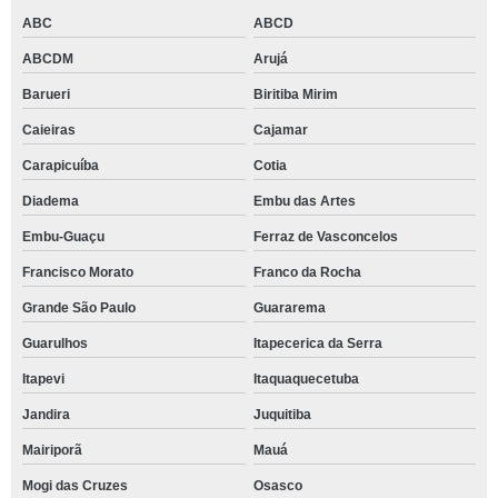
ABC
ABCD
ABCDM
Arujá
Barueri
Biritiba Mirim
Caieiras
Cajamar
Carapicuíba
Cotia
Diadema
Embu das Artes
Embu-Guaçu
Ferraz de Vasconcelos
Francisco Morato
Franco da Rocha
Grande São Paulo
Guararema
Guarulhos
Itapecerica da Serra
Itapevi
Itaquaquecetuba
Jandira
Juquitiba
Mairiporã
Mauá
Mogi das Cruzes
Osasco