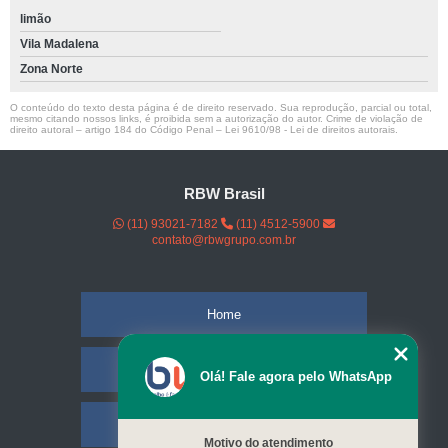
limão
Vila Madalena
Zona Norte
O conteúdo do texto desta página é de direito reservado. Sua reprodução, parcial ou total,
mesmo citando nossos links, é proibida sem a autorização do autor. Crime de violação de
direito autoral – artigo 184 do Código Penal –
Lei 9610/98 - Lei de direitos autorais
.
RBW Brasil
(11) 93021-7182
(11) 4512-5900
contato@rbwgrupo.com.br
Home
Empresa
Olá! Fale agora pelo WhatsApp
Missão
Motivo do atendimento