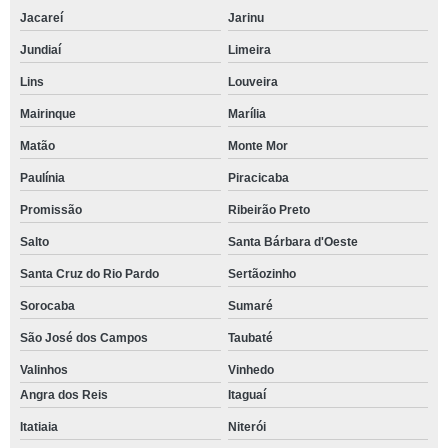
Jacareí
Jarinu
Jundiaí
Limeira
Lins
Louveira
Mairinque
Marília
Matão
Monte Mor
Paulínia
Piracicaba
Promissão
Ribeirão Preto
Salto
Santa Bárbara d'Oeste
Santa Cruz do Rio Pardo
Sertãozinho
Sorocaba
Sumaré
São José dos Campos
Taubaté
Valinhos
Vinhedo
Angra dos Reis
Itaguaí
Itatiaia
Niterói