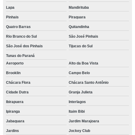
Lapa
Mandirituba
Pinhais
Piraquara
Quatro Barras
Quitandinha
Rio Branco do Sul
São José Pinhais
São José dos Pinhais
Tijucas do Sul
Tunas do Paraná
Aeroporto
Alto da Boa Vista
Brooklin
Campo Belo
Chácara Flora
Chácara Santo Antônio
Cidade Dutra
Granja Julieta
Ibirapuera
Interlagos
Ipiranga
Itaim Bibi
Jabaquara
Jardim Marajoara
Jardins
Jockey Club