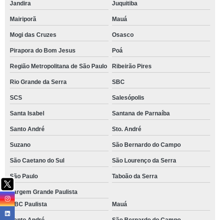
Jandira
Juquitiba
Mairiporã
Mauá
Mogi das Cruzes
Osasco
Pirapora do Bom Jesus
Poá
Região Metropolitana de São Paulo
Ribeirão Pires
Rio Grande da Serra
SBC
SCS
Salesópolis
Santa Isabel
Santana de Parnaíba
Santo André
Sto. André
Suzano
São Bernardo do Campo
São Caetano do Sul
São Lourenço da Serra
São Paulo
Taboão da Serra
Vargem Grande Paulista
ABC Paulista
Mauá