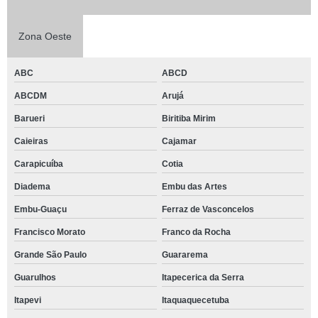
Zona Oeste
ABC
ABCD
ABCDM
Arujá
Barueri
Biritiba Mirim
Caieiras
Cajamar
Carapicuíba
Cotia
Diadema
Embu das Artes
Embu-Guaçu
Ferraz de Vasconcelos
Francisco Morato
Franco da Rocha
Grande São Paulo
Guararema
Guarulhos
Itapecerica da Serra
Itapevi
Itaquaquecetuba