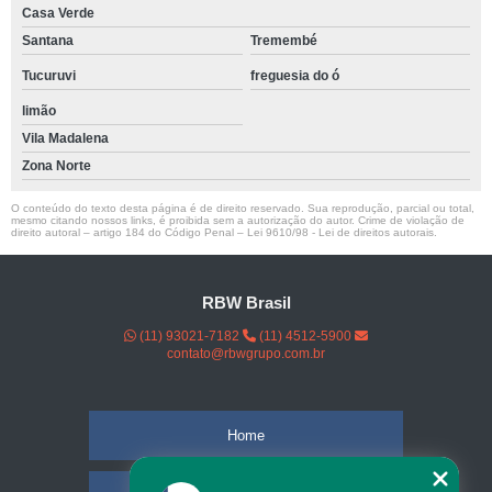
Casa Verde
Santana
Tremembé
Tucuruvi
freguesia do ó
limão
Vila Madalena
Zona Norte
O conteúdo do texto desta página é de direito reservado. Sua reprodução, parcial ou total,
mesmo citando nossos links, é proibida sem a autorização do autor. Crime de violação de
direito autoral – artigo 184 do Código Penal –
Lei 9610/98 - Lei de direitos autorais
.
RBW Brasil
(11) 93021-7182
(11) 4512-5900
contato@rbwgrupo.com.br
Home