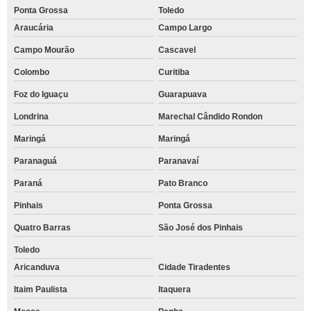
Ponta Grossa
Toledo
Araucária
Campo Largo
Campo Mourão
Cascavel
Colombo
Curitiba
Foz do Iguaçu
Guarapuava
Londrina
Marechal Cândido Rondon
Maringá
Maringá
Paranaguá
Paranavaí
Paraná
Pato Branco
Pinhais
Ponta Grossa
Quatro Barras
São José dos Pinhais
Toledo
Aricanduva
Cidade Tiradentes
Itaim Paulista
Itaquera