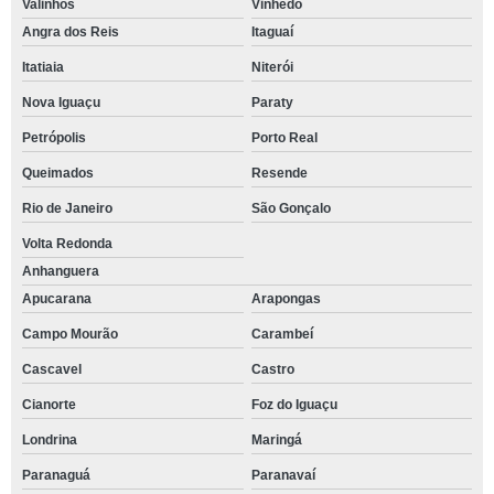
Valinhos
Vinhedo
Angra dos Reis
Itaguaí
Itatiaia
Niterói
Nova Iguaçu
Paraty
Petrópolis
Porto Real
Queimados
Resende
Rio de Janeiro
São Gonçalo
Volta Redonda
Anhanguera
Apucarana
Arapongas
Campo Mourão
Carambeí
Cascavel
Castro
Cianorte
Foz do Iguaçu
Londrina
Maringá
Paranaguá
Paranavaí