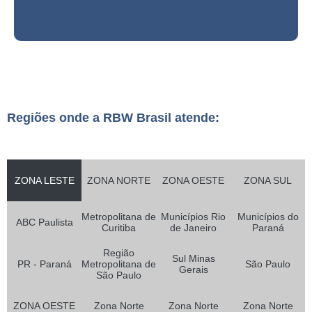
Regiões onde a RBW Brasil atende:
ZONA LESTE
ZONA NORTE
ZONA OESTE
ZONA SUL
Metropolitana de
Municípios Rio
Municípios do
ABC Paulista
Curitiba
de Janeiro
Paraná
Região
Sul Minas
PR - Paraná
Metropolitana de
São Paulo
Gerais
São Paulo
ZONA OESTE
Zona Norte
Zona Norte
Zona Norte