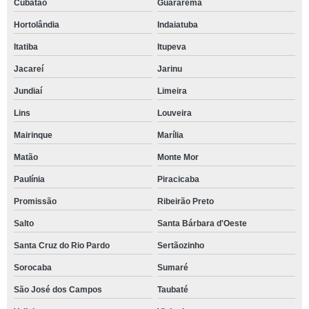
Cubatão
Guararema
Hortolândia
Indaiatuba
Itatiba
Itupeva
Jacareí
Jarinu
Jundiaí
Limeira
Lins
Louveira
Mairinque
Marília
Matão
Monte Mor
Paulínia
Piracicaba
Promissão
Ribeirão Preto
Salto
Santa Bárbara d'Oeste
Santa Cruz do Rio Pardo
Sertãozinho
Sorocaba
Sumaré
São José dos Campos
Taubaté