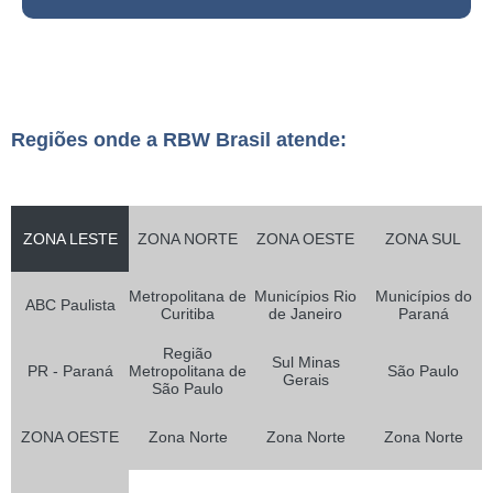
Regiões onde a RBW Brasil atende:
ZONA LESTE
ZONA NORTE
ZONA OESTE
ZONA SUL
Metropolitana de
Municípios Rio
Municípios do
ABC Paulista
Curitiba
de Janeiro
Paraná
Região
Sul Minas
PR - Paraná
Metropolitana de
São Paulo
Gerais
São Paulo
ZONA OESTE
Zona Norte
Zona Norte
Zona Norte