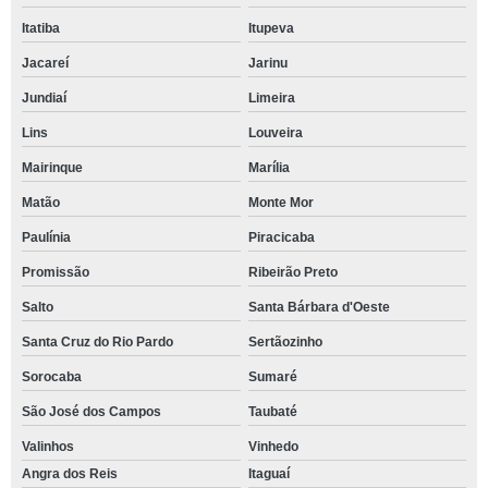
Itatiba
Itupeva
Jacareí
Jarinu
Jundiaí
Limeira
Lins
Louveira
Mairinque
Marília
Matão
Monte Mor
Paulínia
Piracicaba
Promissão
Ribeirão Preto
Salto
Santa Bárbara d'Oeste
Santa Cruz do Rio Pardo
Sertãozinho
Sorocaba
Sumaré
São José dos Campos
Taubaté
Valinhos
Vinhedo
Angra dos Reis
Itaguaí