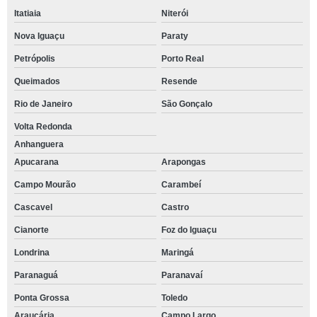
Itatiaia
Niterói
Nova Iguaçu
Paraty
Petrópolis
Porto Real
Queimados
Resende
Rio de Janeiro
São Gonçalo
Volta Redonda
Anhanguera
Apucarana
Arapongas
Campo Mourão
Carambeí
Cascavel
Castro
Cianorte
Foz do Iguaçu
Londrina
Maringá
Paranaguá
Paranavaí
Ponta Grossa
Toledo
Araucária
Campo Largo