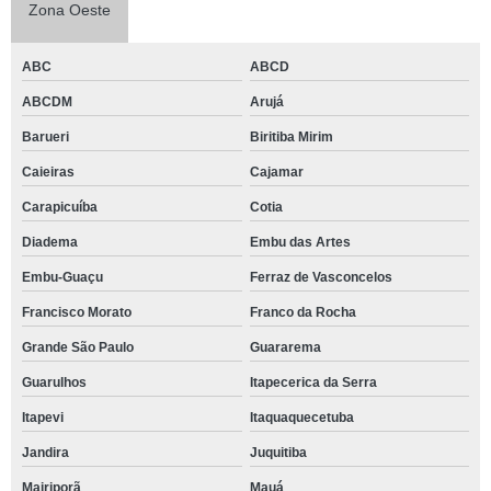
Zona Oeste
ABC
ABCD
ABCDM
Arujá
Barueri
Biritiba Mirim
Caieiras
Cajamar
Carapicuíba
Cotia
Diadema
Embu das Artes
Embu-Guaçu
Ferraz de Vasconcelos
Francisco Morato
Franco da Rocha
Grande São Paulo
Guararema
Guarulhos
Itapecerica da Serra
Itapevi
Itaquaquecetuba
Jandira
Juquitiba
Mairiporã
Mauá