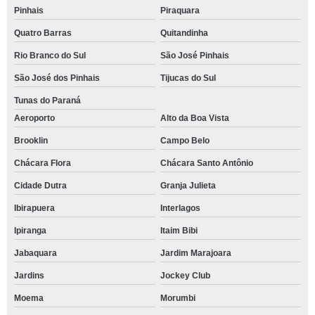
Pinhais
Piraquara
Quatro Barras
Quitandinha
Rio Branco do Sul
São José Pinhais
São José dos Pinhais
Tijucas do Sul
Tunas do Paraná
Aeroporto
Alto da Boa Vista
Brooklin
Campo Belo
Chácara Flora
Chácara Santo Antônio
Cidade Dutra
Granja Julieta
Ibirapuera
Interlagos
Ipiranga
Itaim Bibi
Jabaquara
Jardim Marajoara
Jardins
Jockey Club
Moema
Morumbi