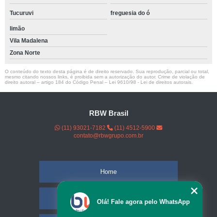
Tucuruvi
freguesia do ó
limão
Vila Madalena
Zona Norte
O conteúdo do texto desta página é de direito reservado. Sua reprodução, parcial ou total,
mesmo citando nossos links, é proibida sem a autorização do autor. Crime de violação de
direito autoral – artigo 184 do Código Penal –
Lei 9610/98 - Lei de direitos autorais
.
RBW Brasil
(11) 93021-7182
(11) 4512-5900
contato@rbwgrupo.com.br
Home
Empresa
Olá! Fale agora pelo WhatsApp