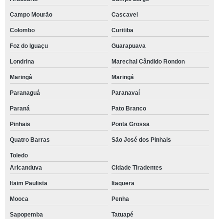
Campo Mourão
Cascavel
Colombo
Curitiba
Foz do Iguaçu
Guarapuava
Londrina
Marechal Cândido Rondon
Maringá
Maringá
Paranaguá
Paranavaí
Paraná
Pato Branco
Pinhais
Ponta Grossa
Quatro Barras
São José dos Pinhais
Toledo
Aricanduva
Cidade Tiradentes
Itaim Paulista
Itaquera
Mooca
Penha
Sapopemba
Tatuapé