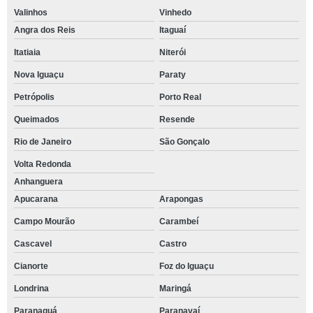
Valinhos
Vinhedo
Angra dos Reis
Itaguaí
Itatiaia
Niterói
Nova Iguaçu
Paraty
Petrópolis
Porto Real
Queimados
Resende
Rio de Janeiro
São Gonçalo
Volta Redonda
Anhanguera
Apucarana
Arapongas
Campo Mourão
Carambeí
Cascavel
Castro
Cianorte
Foz do Iguaçu
Londrina
Maringá
Paranaguá
Paranavaí