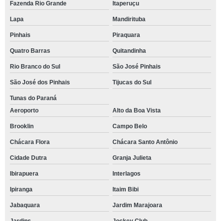
Fazenda Rio Grande
Itaperuçu
Lapa
Mandirituba
Pinhais
Piraquara
Quatro Barras
Quitandinha
Rio Branco do Sul
São José Pinhais
São José dos Pinhais
Tijucas do Sul
Tunas do Paraná
Aeroporto
Alto da Boa Vista
Brooklin
Campo Belo
Chácara Flora
Chácara Santo Antônio
Cidade Dutra
Granja Julieta
Ibirapuera
Interlagos
Ipiranga
Itaim Bibi
Jabaquara
Jardim Marajoara