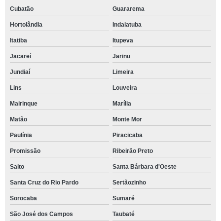
Cubatão
Guararema
Hortolândia
Indaiatuba
Itatiba
Itupeva
Jacareí
Jarinu
Jundiaí
Limeira
Lins
Louveira
Mairinque
Marília
Matão
Monte Mor
Paulínia
Piracicaba
Promissão
Ribeirão Preto
Salto
Santa Bárbara d'Oeste
Santa Cruz do Rio Pardo
Sertãozinho
Sorocaba
Sumaré
São José dos Campos
Taubaté