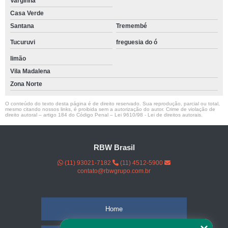
Varginha
Casa Verde
Santana
Tremembé
Tucuruvi
freguesia do ó
limão
Vila Madalena
Zona Norte
O conteúdo do texto desta página é de direito reservado. Sua reprodução, parcial ou total,
mesmo citando nossos links, é proibida sem a autorização do autor. Crime de violação de
direito autoral – artigo 184 do Código Penal –
Lei 9610/98 - Lei de direitos autorais
.
RBW Brasil
(11) 93021-7182
(11) 4512-5900
contato@rbwgrupo.com.br
Home