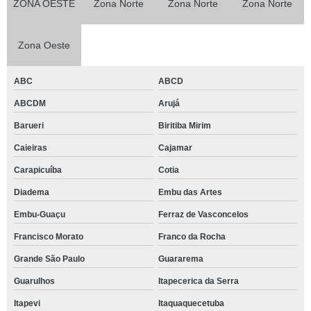
ZONA OESTE
Zona Norte
Zona Norte
Zona Norte
Zona Oeste
ABC
ABCD
ABCDM
Arujá
Barueri
Biritiba Mirim
Caieiras
Cajamar
Carapicuíba
Cotia
Diadema
Embu das Artes
Embu-Guaçu
Ferraz de Vasconcelos
Francisco Morato
Franco da Rocha
Grande São Paulo
Guararema
Guarulhos
Itapecerica da Serra
Itapevi
Itaquaquecetuba