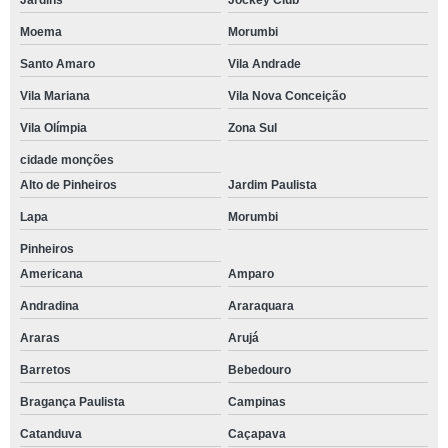
Jardins
Jockey Club
Moema
Morumbi
Santo Amaro
Vila Andrade
Vila Mariana
Vila Nova Conceição
Vila Olímpia
Zona Sul
cidade monções
Alto de Pinheiros
Jardim Paulista
Lapa
Morumbi
Pinheiros
Americana
Amparo
Andradina
Araraquara
Araras
Arujá
Barretos
Bebedouro
Bragança Paulista
Campinas
Catanduva
Caçapava