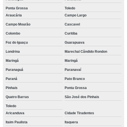
Ponta Grossa
Toledo
Araucária
Campo Largo
Campo Mourão
Cascavel
Colombo
Curitiba
Foz do Iguaçu
Guarapuava
Londrina
Marechal Cândido Rondon
Maringá
Maringá
Paranaguá
Paranavaí
Paraná
Pato Branco
Pinhais
Ponta Grossa
Quatro Barras
São José dos Pinhais
Toledo
Aricanduva
Cidade Tiradentes
Itaim Paulista
Itaquera