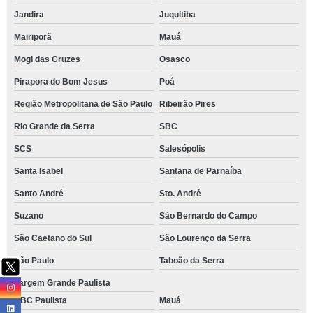
Jandira
Juquitiba
Mairiporã
Mauá
Mogi das Cruzes
Osasco
Pirapora do Bom Jesus
Poá
Região Metropolitana de São Paulo
Ribeirão Pires
Rio Grande da Serra
SBC
SCS
Salesópolis
Santa Isabel
Santana de Parnaíba
Santo André
Sto. André
Suzano
São Bernardo do Campo
São Caetano do Sul
São Lourenço da Serra
São Paulo
Taboão da Serra
Vargem Grande Paulista
ABC Paulista
Mauá