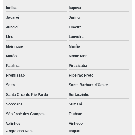
Itatiba
Itupeva
Jacareí
Jarinu
Jundiaí
Limeira
Lins
Louveira
Mairinque
Marília
Matão
Monte Mor
Paulínia
Piracicaba
Promissão
Ribeirão Preto
Salto
Santa Bárbara d'Oeste
Santa Cruz do Rio Pardo
Sertãozinho
Sorocaba
Sumaré
São José dos Campos
Taubaté
Valinhos
Vinhedo
Angra dos Reis
Itaguaí