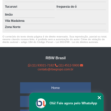
Tucuruvi
freguesia do ó
limão
Vila Madalena
Zona Norte
O conteúdo do texto desta página é de direito reservado. Sua reprodução, parcial ou total,
mesmo citando nossos links, é proibida sem a autorização do autor. Crime de violação de
direito autoral – artigo 184 do Código Penal –
Lei 9610/98 - Lei de direitos autorais
.
RBW Brasil
(11) 93021-7182
(11) 4512-5900
contato@rbwgrupo.com.br
Home
Empresa
Olá! Fale agora pelo WhatsApp