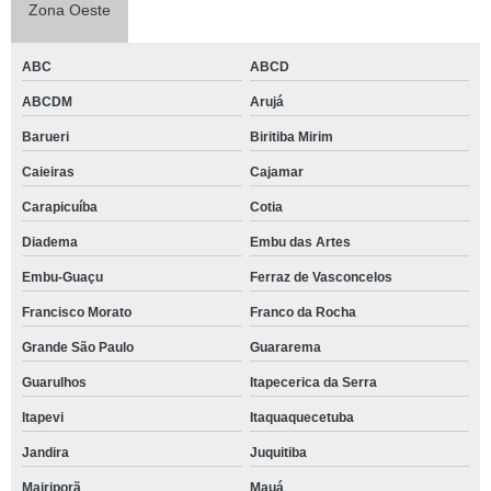
Zona Oeste
ABC
ABCD
ABCDM
Arujá
Barueri
Biritiba Mirim
Caieiras
Cajamar
Carapicuíba
Cotia
Diadema
Embu das Artes
Embu-Guaçu
Ferraz de Vasconcelos
Francisco Morato
Franco da Rocha
Grande São Paulo
Guararema
Guarulhos
Itapecerica da Serra
Itapevi
Itaquaquecetuba
Jandira
Juquitiba
Mairiporã
Mauá