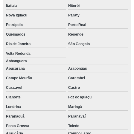
Itatiaia
Niterói
Nova Iguaçu
Paraty
Petrópolis
Porto Real
Queimados
Resende
Rio de Janeiro
São Gonçalo
Volta Redonda
Anhanguera
Apucarana
Arapongas
Campo Mourão
Carambeí
Cascavel
Castro
Cianorte
Foz do Iguaçu
Londrina
Maringá
Paranaguá
Paranavaí
Ponta Grossa
Toledo
Araucária
Campo Largo