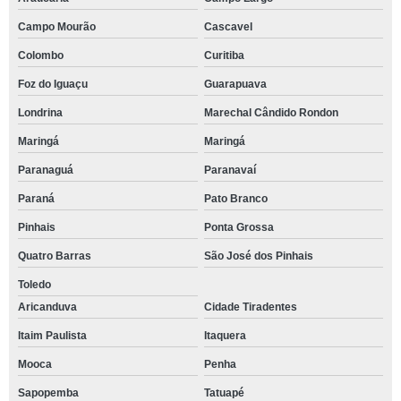
Campo Mourão
Cascavel
Colombo
Curitiba
Foz do Iguaçu
Guarapuava
Londrina
Marechal Cândido Rondon
Maringá
Maringá
Paranaguá
Paranavaí
Paraná
Pato Branco
Pinhais
Ponta Grossa
Quatro Barras
São José dos Pinhais
Toledo
Aricanduva
Cidade Tiradentes
Itaim Paulista
Itaquera
Mooca
Penha
Sapopemba
Tatuapé