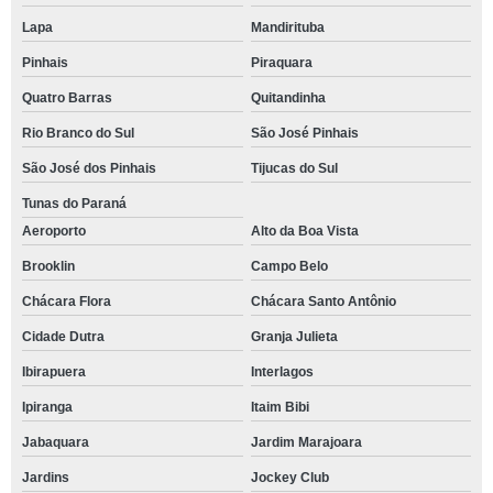
Lapa
Mandirituba
Pinhais
Piraquara
Quatro Barras
Quitandinha
Rio Branco do Sul
São José Pinhais
São José dos Pinhais
Tijucas do Sul
Tunas do Paraná
Aeroporto
Alto da Boa Vista
Brooklin
Campo Belo
Chácara Flora
Chácara Santo Antônio
Cidade Dutra
Granja Julieta
Ibirapuera
Interlagos
Ipiranga
Itaim Bibi
Jabaquara
Jardim Marajoara
Jardins
Jockey Club