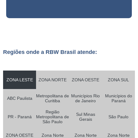
Regiões onde a RBW Brasil atende:
ZONA LESTE
ZONA NORTE
ZONA OESTE
ZONA SUL
Metropolitana de
Municípios Rio
Municípios do
ABC Paulista
Curitiba
de Janeiro
Paraná
Região
Sul Minas
PR - Paraná
Metropolitana de
São Paulo
Gerais
São Paulo
ZONA OESTE
Zona Norte
Zona Norte
Zona Norte