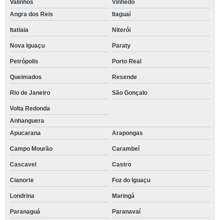
Valinhos
Vinhedo
Angra dos Reis
Itaguaí
Itatiaia
Niterói
Nova Iguaçu
Paraty
Petrópolis
Porto Real
Queimados
Resende
Rio de Janeiro
São Gonçalo
Volta Redonda
Anhanguera
Apucarana
Arapongas
Campo Mourão
Carambeí
Cascavel
Castro
Cianorte
Foz do Iguaçu
Londrina
Maringá
Paranaguá
Paranavaí