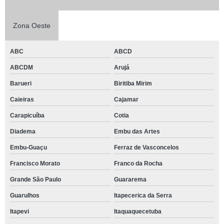
Zona Oeste
ABC
ABCD
ABCDM
Arujá
Barueri
Biritiba Mirim
Caieiras
Cajamar
Carapicuíba
Cotia
Diadema
Embu das Artes
Embu-Guaçu
Ferraz de Vasconcelos
Francisco Morato
Franco da Rocha
Grande São Paulo
Guararema
Guarulhos
Itapecerica da Serra
Itapevi
Itaquaquecetuba