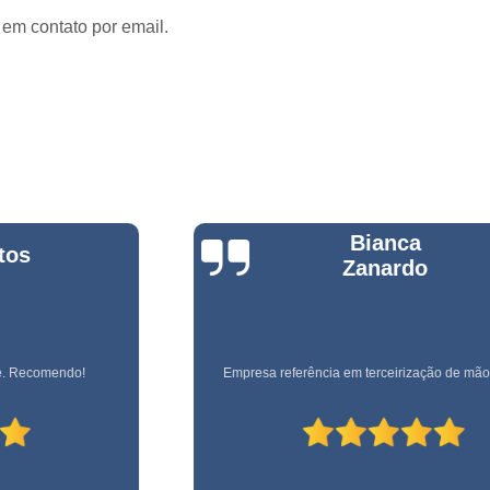
 em contato por email.
Empresa Ter
o
Empresa Terceirizada em
e
Empresa Terceirizada para 
ão
Empresa de Logística Hospit
e
m
Empresa de Logística Terc
e
Empresa de Transpor
o
Bianca
Empresa Logística e Almo
e
Zanardo
o
Empresa Logística 
Empresa Logística São Pa
e
nto
Empresa de Monitoramen
Empresa referência em terceirização de mão de obra!
e
Empresa d
m
Empresa de
e
o
Empresa de