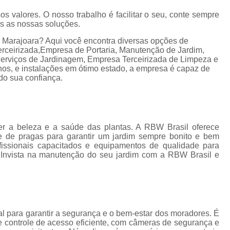
Empresa de Gestão de Cond
os valores. O nosso trabalho é facilitar o seu, conte sempre
Empresa Especializ
e
as as nossas soluções.
Empresa Especializ
 Marajoara? Aqui você encontra diversas opções de
e
rceirizada,Empresa de Portaria, Manutenção de Jardim,
Empresa Conservação
os
 Serviços de Jardinagem, Empresa Terceirizada de Limpeza e
s, e instalações em ótimo estado, a empresa é capaz de
Empresa de C
de
do sua confiança.
Empresa d
s
Empresa de L
Empresa de Ser
r a beleza e a saúde das plantas. A RBW Brasil oferece
 de
le de pragas para garantir um jardim sempre bonito e bem
Empresa de Ser
issionais capacitados e equipamentos de qualidade para
a. Invista na manutenção do seu jardim com a RBW Brasil e
ão
Empresa Terce
Empresa Tercei
e
os
Empresa Terceirizada d
e
l para garantir a segurança e o bem-estar dos moradores. É
Empresa Terceiriza
s
 controle de acesso eficiente, com câmeras de segurança e