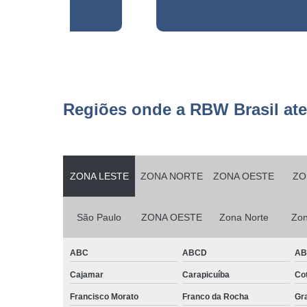
Serviços d
zeladoria
Serviços
terceirizados
ajudante
Serviços
Regiões onde a RBW Brasil at
terceirizados
conferent
Terceirizaçã
almoxarife
ZONA LESTE
ZONA NORTE
ZONA OESTE
ZO
Terceirizaçã
cargas e
descarga
São Paulo
ZONA OESTE
Zona Norte
Zon
Terceirizaçã
conferente
ABC
ABCD
A
Terceirizaçã
Cajamar
Carapicuíba
Cot
empilhadeir
Francisco Morato
Franco da Rocha
Gr
Terceirizaçã