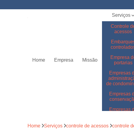
Serviços
Controle d
acessos
Embarque
controlado
Empresa d
Home
Empresa
Missão
portarias
Empresas 
administraç
de condomín
Empresas 
conservaç
Empresas 
jardinage
Empresas 
Home
Serviços
controle de acessos
controle 
limpeza