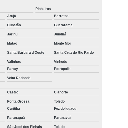
erceirização de Recepcionista
Pinheiros
e Terceirização de Serviços
Arujá
Barretos
eirização de Serviços de Limpeza
Cubatão
Guararema
araná
Empresa de Terceirização São Paulo
Jarinu
Jundiaí
Empresa Terceirização de Mão de Obra
Matão
Monte Mor
Terceirização de Serviços
Santa Bárbara d'Oeste
Santa Cruz do Rio Pardo
rização de Serviços de Qualidade
Valinhos
Vinhedo
Paraty
Petrópolis
irização de Limpeza e Conservação
Volta Redonda
rização de Limpeza em Condomínios
ceirização de Limpeza Industrial
Castro
Cianorte
rceirização de Limpeza Predial
Ponta Grossa
Toledo
Curitiba
Foz do Iguaçu
 Terceirização de Limpezas
Paranaguá
Paranavaí
ceirização de Portaria e Limpeza
São José dos Pinhais
Toledo