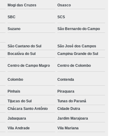
ltoria de Recrutamento e Seleção
Mogi das Cruzes
Osasco
to
Empresa de Recrutamento e Seleção
SBC
SCS
rutamento e Seleção de Pessoas
Suzano
São Bernardo do Campo
mento e Seleção Mais Próximo de Mim
São Caetano do Sul
São José dos Campos
utamento e Seleção Perto de Mim
Bocaiúva do Sul
Campina Grande do Sul
tamento e Seleção Próximo de Mim
Centro de Campo Magro
Centro de Colombo
de Seleção e Recrutamento
lista em Recrutamento e Seleção
Colombo
Contenda
lizada em Recrutamento e Seleção
Pinhais
Piraquara
 e Seleção
Empresa de Terceirização
Tijucas do Sul
Tunas do Paraná
e Terceirização de Limpeza
Chácara Santo Antônio
Cidade Dutra
Jabaquara
Jardim Marajoara
Terceirização de Mão de Obra
Vila Andrade
Vila Mariana
e Terceirização de Portaria