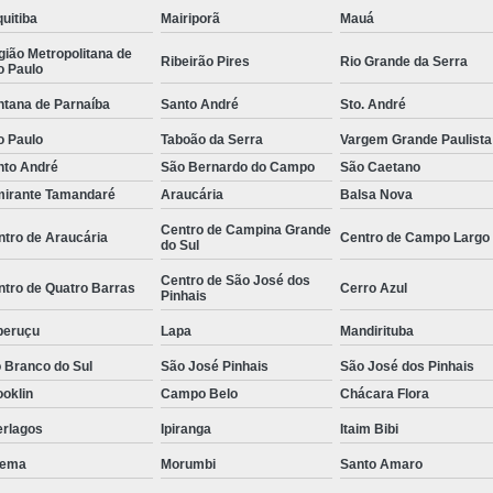
stas
Empresa de Consu
uitiba
Mairiporã
Mauá
o de
ião Metropolitana de
Empresa de Recrutamen
Ribeirão Pires
Rio Grande da Serra
o Paulo
Empresa de Rec
o de
ntana de Parnaíba
Santo André
Sto. André
Empresa de Recruta
o Paulo
Taboão da Serra
Vargem Grande Paulista
o de
nto André
São Bernardo do Campo
São Caetano
Empresa de Recr
ão
mirante Tamandaré
Araucária
Balsa Nova
Empresa de Recru
Centro de Campina Grande
o de
ntro de Araucária
Centro de Campo Largo
Empresa 
do Sul
Empresa Especia
Centro de São José dos
ntro de Quatro Barras
Cerro Azul
ões
Pinhais
bra
Empresa Especia
peruçu
Lapa
Mandirituba
Empresa Recrutamento
 Branco do Sul
São José Pinhais
São José dos Pinhais
Empresa d
oklin
Campo Belo
Chácara Flora
erlagos
Ipiranga
Itaim Bibi
Empresa de 
ema
Morumbi
Santo Amaro
Empresa d