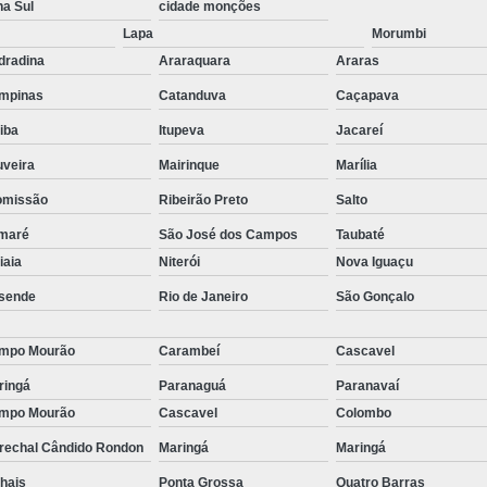
na Sul
cidade monções
Empresa de T
Lapa
Morumbi
Empresa d
dradina
Araraquara
Araras
Empresa de Terc
mpinas
Catanduva
Caçapava
Empresa de Terceirização P
tiba
Itupeva
Jacareí
Empresa Terceirização
uveira
Mairinque
Marília
Empresa 
omissão
Ribeirão Preto
Salto
Empresa Tercei
maré
São José dos Campos
Taubaté
tiaia
Niterói
Nova Iguaçu
Empresa de Terce
sende
Rio de Janeiro
São Gonçalo
Empresa de Tercei
Empresa de Ter
mpo Mourão
Carambeí
Cascavel
Empresa de Te
ringá
Paranaguá
Paranavaí
mpo Mourão
Cascavel
Colombo
Empresa de
rechal Cândido Rondon
Maringá
Maringá
Empresa de Ter
hais
Ponta Grossa
Quatro Barras