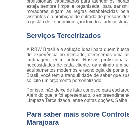
profissionais capacitados para atender os morad
Serviço d
esteja sempre limpa e organizada, para transm
cargas e
moradores sigam as regras estabelecidas pela
descarga
visitantes e a proibição de entrada de pessoas d
a gestão de condomínios, incluindo a administraçã
Serviço d
conferente
Serviços Terceirizados
Serviço d
copeiras
A RBW Brasil é a solução ideal para quem busca
Serviço d
de experiência no mercado, oferecemos uma amp
empilhadeiri
jardinagem, entre outros. Nossos profissionai
necessidades de cada cliente, garantindo um se
Serviço d
equipamentos modernos e tecnologia de ponta p
limpeza
Brasil, você tem a tranquilidade de saber que 
solicite um orçamento personalizado.
Serviço d
limpeza pó
Por isso, não deixe de falar conosco para esclar
obra
Além do que já foi apresentado, o empreendimen
Limpeza Terceirizada, entre outras opções. Saiba
Serviço d
movimentaç
Para saber mais sobre Control
de cargas
Marajoara
Serviço d
portaria