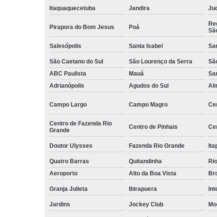
empilhadeiri
Itaquaquecetuba
Jandira
Juq
Terceirizaçã
Reg
Pirapora do Bom Jesus
Poá
facilities
Sã
Terceirizaçã
Salesópolis
Santa Isabel
Sa
limpezas
São Caetano do Sul
São Lourenço da Serra
Sã
Terceirizaçã
ABC Paulista
Mauá
Sa
movimentaç
Adrianópolis
Agudos do Sul
Al
de cargas
Terceirizaçã
Campo Largo
Campo Magro
Ce
serviço
Centro de Fazenda Rio
Centro de Pinhais
Ce
Terceirizaç
Grande
de mão de o
Doutor Ulysses
Fazenda Rio Grande
Ita
Quatro Barras
Quitandinha
Rio
Aeroporto
Alto da Boa Vista
Bro
Granja Julieta
Ibirapuera
Int
Jardins
Jockey Club
Mo