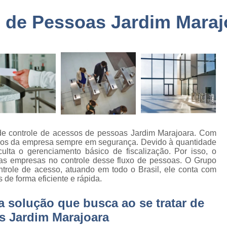
a
Embarque Controlado Sã
 de Pessoas Jardim Maraj
de
Empresa de Portar
Empresa de Portaria e 
de
nto
Empresa de Portaria São
de
Empresa de Zelado
o
Empresa Portaria e Segu
de
o e
Empresa Terceirizada Porta
Empresa Ad
e controle de acessos de pessoas Jardim Marajoara. Com
de
ísicos da empresa sempre em segurança. Devido à quantidade
ão
Empresa Ad
ulta o gerenciamento básico de fiscalização. Por isso, o
 as empresas no controle desse fluxo de pessoas. O Grupo
de
Empresa Administr
trole de acesso, atuando em todo o Brasil, ele conta com
 de
 de forma eficiente e rápida.
Empresa de 
Empresa de 
solução que busca ao se tratar de
as
Empresa de 
s Jardim Marajoara
e