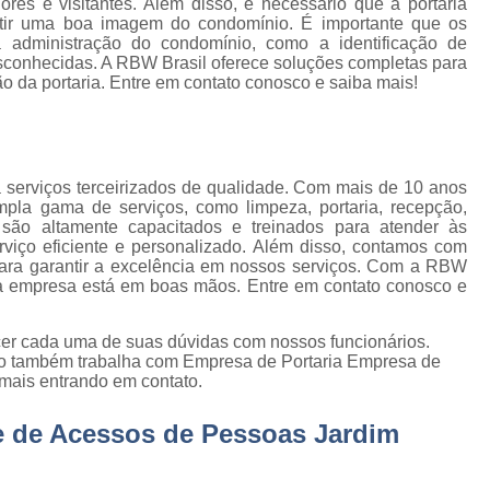
Empresa de Jardinage
ores e visitantes. Além disso, é necessário que a portaria
e
itir uma boa imagem do condomínio. É importante que os
Empresa de Jardin
 administração do condomínio, como a identificação de
s
esconhecidas. A RBW Brasil oferece soluções completas para
Empresa de Jard
o da portaria. Entre em contato conosco e saiba mais!
e
s
Empresa de Jardinagem em 
e
Empresa de 
 serviços terceirizados de qualidade. Com mais de 10 anos
Empresa d
e
la gama de serviços, como limpeza, portaria, recepção,
stas
Empresa d
s são altamente capacitados e treinados para atender às
rviço eficiente e personalizado. Além disso, contamos com
e
Empresa de Jardinagem Resi
ara garantir a excelência em nossos serviços. Com a RBW
sua empresa está em boas mãos. Entre em contato conosco e
Empresa E
e
s
Empresa de Conservação e 
ecer cada uma de suas dúvidas com nossos funcionários.
to também trabalha com Empresa de Portaria Empresa de
Empresa de Limpeza e Con
 mais entrando em contato.
e
Empresa de Ser
ão
e de Acessos de Pessoas Jardim
Empresa de Soluções em Li
e
Empresa Tercei