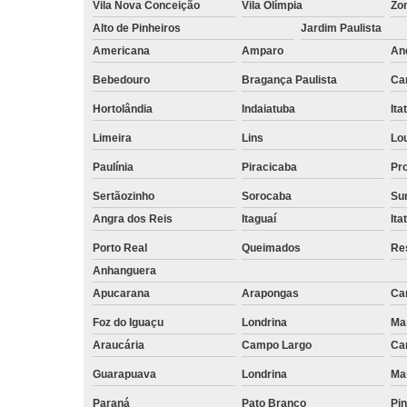
Vila Nova Conceição
Vila Olímpia
Zo
Alto de Pinheiros
Jardim Paulista
Americana
Amparo
An
Bebedouro
Bragança Paulista
Ca
Hortolândia
Indaiatuba
Ita
Limeira
Lins
Lo
Paulínia
Piracicaba
Pr
Sertãozinho
Sorocaba
Su
Angra dos Reis
Itaguaí
Ita
Porto Real
Queimados
Re
Anhanguera
Apucarana
Arapongas
Ca
Foz do Iguaçu
Londrina
Ma
Araucária
Campo Largo
Ca
Guarapuava
Londrina
Ma
Paraná
Pato Branco
Pin