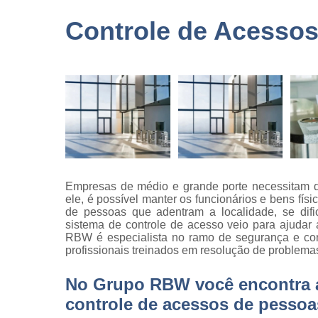
terceirizad
Controle de Acessos
Empresas 
logística
Empresas 
monitorame
Empresas 
paisagism
Empresas 
recrutament
seleção
Empresas de médio e grande porte necessitam d
Empresas 
ele, é possível manter os funcionários e bens f
terceirizaç
de pessoas que adentram a localidade, se dific
sistema de controle de acesso veio para ajudar
Empresas 
RBW é especialista no ramo de segurança e con
terceirização
profissionais treinados em resolução de problemas
limpezas
Empresas
No Grupo RBW você encontra a 
terceirizad
controle de acessos de pessoa
Gestões d