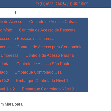
(11) 93021-7182
(11) 4512-5900
le de Acesso
Controle de Acesso Catraca
domínio
Controle de Acesso de Pessoas
Acesso de Pessoas na Empresa
amento
Controle de Acesso para Condomínios
a Empresas
Controle de Acesso Paraná
rtaria
Controle de Acesso São Paulo
lado
Embarque Controlado Cs1
o Cs2
Embarque Controlado Nível 1
el 1 e 2
Embarque Controlado Nível 2
l 3
Embarque Controlado para Empresas
dim Marajoara
Indústrias
Embarque Controlado Paraná