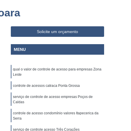
o Paulo
Empresa de Limpeza e Portaria
oara
ia
Empresa de Portaria e Limpeza
Segurança
Empresa de Portaria Paraná
Solicite um orçamento
 Paulo
Empresa de Portaria Terceirizada
ria e Portaria
Empresa Portaria
MENU
rança
Empresa Terceirizada de Portaria
ria
Empresa Administradora Condominial
qual o valor de controle de acesso para empresas Zona
ministradora de Condomínio
Leste
ministradora de Condomínios
controle de acessos catraca Ponta Grossa
adora de Condomínios Residenciais
serviço de controle de acesso empresas Poços de
Caldas
Administradora de Condomínio
Administração de Condomínio
controle de acesso condomínio valores Itapecerica da
Serra
Administração de Condomínios
serviço de controle acesso Três Corações