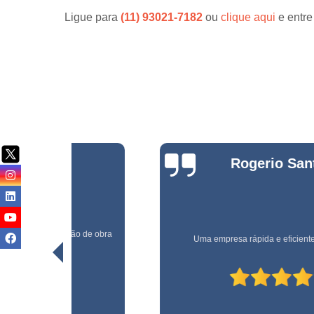
Ligue para
(11) 93021-7182
ou
clique aqui
e entre
Serviço
terceirizad
Serviços d
conservaç
Serviços d
jardinage
Serviços d
manutençã
Rogerio Santos
Serviços d
manutençã
predial
Serviços d
monitorame
e obra
Uma empresa rápida e eficiente. Recomendo!
Serviços d
montage
Serviços d
paisagism