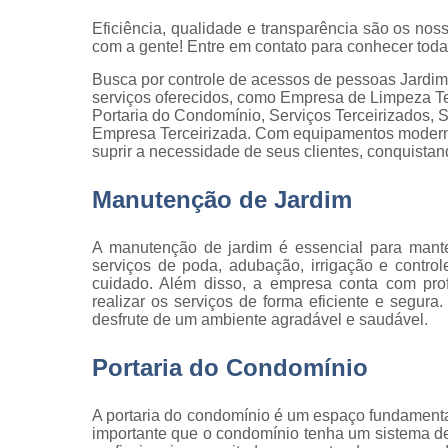
qualidade
Eficiência, qualidade e transparência são os noss
Inspeção d
com a gente! Entre em contato para conhecer tod
peça
Busca por controle de acessos de pessoas Jardim
Inspeção d
serviços oferecidos, como Empresa de Limpeza Te
recebiment
Portaria do Condomínio, Serviços Terceirizados,
Empresa Terceirizada. Com equipamentos moderno
Inspeções 
suprir a necessidade de seus clientes, conquistan
qualidade
Manutenção de Jardim
Inspeçõe
visuais
A manutenção de jardim é essencial para mante
Manutenção
serviços de poda, adubação, irrigação e contro
jardins
cuidado. Além disso, a empresa conta com prof
realizar os serviços de forma eficiente e segur
Movimentaç
desfrute de um ambiente agradável e saudável.
de cargas
Portaria d
Portaria do Condomínio
condomíni
Serviço d
A portaria do condomínio é um espaço fundamenta
almoxarife
importante que o condomínio tenha um sistema de