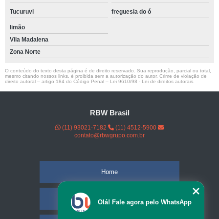
Tucuruvi
freguesia do ó
limão
Vila Madalena
Zona Norte
O conteúdo do texto desta página é de direito reservado. Sua reprodução, parcial ou total,
mesmo citando nossos links, é proibida sem a autorização do autor. Crime de violação de
direito autoral – artigo 184 do Código Penal –
Lei 9610/98 - Lei de direitos autorais
.
RBW Brasil
(11) 93021-7182
(11) 4512-5900
contato@rbwgrupo.com.br
Home
Empresa
Olá! Fale agora pelo WhatsApp