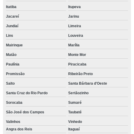
Itatiba
Itupeva
Jacareí
Jarinu
Jundiaí
Limeira
Lins
Louveira
Mairinque
Marília
Matão
Monte Mor
Paulínia
Piracicaba
Promissão
Ribeirão Preto
Salto
Santa Bárbara d'Oeste
Santa Cruz do Rio Pardo
Sertãozinho
Sorocaba
Sumaré
São José dos Campos
Taubaté
Valinhos
Vinhedo
Angra dos Reis
Itaguaí