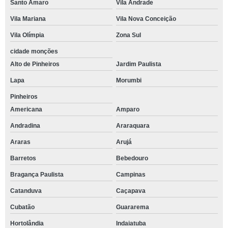
Santo Amaro
Vila Andrade
Vila Mariana
Vila Nova Conceição
Vila Olímpia
Zona Sul
cidade monções
Alto de Pinheiros
Jardim Paulista
Lapa
Morumbi
Pinheiros
Americana
Amparo
Andradina
Araraquara
Araras
Arujá
Barretos
Bebedouro
Bragança Paulista
Campinas
Catanduva
Caçapava
Cubatão
Guararema
Hortolândia
Indaiatuba