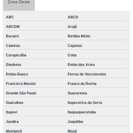
Zona Oeste
ABC
ABCD
ABCDM
Arujá
Barueri
Biritiba Mirim
Caieiras
Cajamar
Carapicuíba
Cotia
Diadema
Embu das Artes
Embu-Guaçu
Ferraz de Vasconcelos
Francisco Morato
Franco da Rocha
Grande São Paulo
Guararema
Guarulhos
Itapecerica da Serra
Itapevi
Itaquaquecetuba
Jandira
Juquitiba
Mairiporã
Mauá