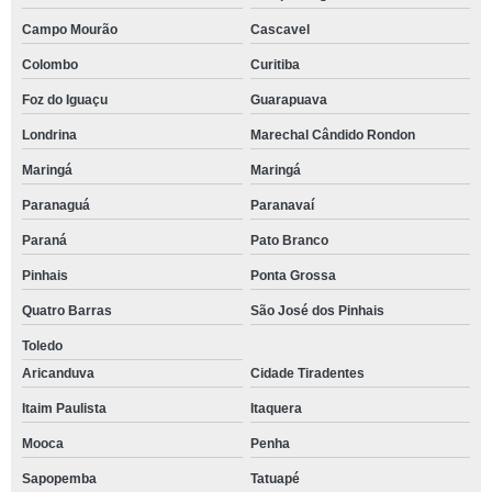
Campo Mourão
Cascavel
Colombo
Curitiba
Foz do Iguaçu
Guarapuava
Londrina
Marechal Cândido Rondon
Maringá
Maringá
Paranaguá
Paranavaí
Paraná
Pato Branco
Pinhais
Ponta Grossa
Quatro Barras
São José dos Pinhais
Toledo
Aricanduva
Cidade Tiradentes
Itaim Paulista
Itaquera
Mooca
Penha
Sapopemba
Tatuapé