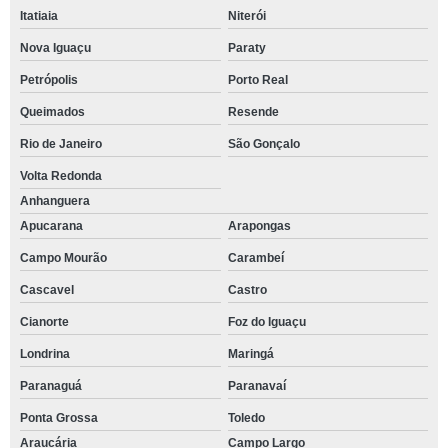
Itatiaia
Niterói
Nova Iguaçu
Paraty
Petrópolis
Porto Real
Queimados
Resende
Rio de Janeiro
São Gonçalo
Volta Redonda
Anhanguera
Apucarana
Arapongas
Campo Mourão
Carambeí
Cascavel
Castro
Cianorte
Foz do Iguaçu
Londrina
Maringá
Paranaguá
Paranavaí
Ponta Grossa
Toledo
Araucária
Campo Largo