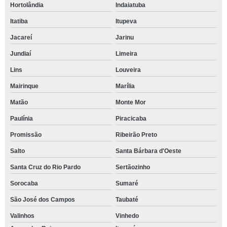
Hortolândia
Indaiatuba
Itatiba
Itupeva
Jacareí
Jarinu
Jundiaí
Limeira
Lins
Louveira
Mairinque
Marília
Matão
Monte Mor
Paulínia
Piracicaba
Promissão
Ribeirão Preto
Salto
Santa Bárbara d'Oeste
Santa Cruz do Rio Pardo
Sertãozinho
Sorocaba
Sumaré
São José dos Campos
Taubaté
Valinhos
Vinhedo