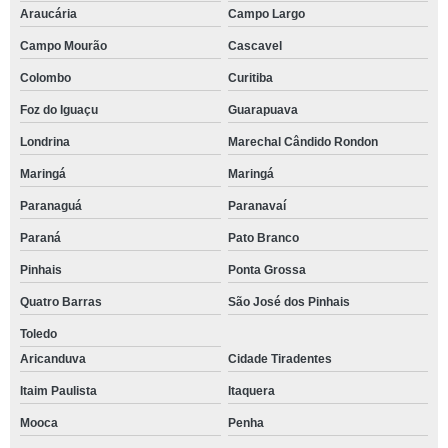
Araucária
Campo Largo
Campo Mourão
Cascavel
Colombo
Curitiba
Foz do Iguaçu
Guarapuava
Londrina
Marechal Cândido Rondon
Maringá
Maringá
Paranaguá
Paranavaí
Paraná
Pato Branco
Pinhais
Ponta Grossa
Quatro Barras
São José dos Pinhais
Toledo
Aricanduva
Cidade Tiradentes
Itaim Paulista
Itaquera
Mooca
Penha