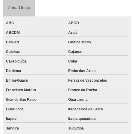
Zona Oeste
ABC
ABCD
ABCDM
Arujá
Barueri
Biritiba Mirim
Caieiras
Cajamar
Carapicuíba
Cotia
Diadema
Embu das Artes
Embu-Guaçu
Ferraz de Vasconcelos
Francisco Morato
Franco da Rocha
Grande São Paulo
Guararema
Guarulhos
Itapecerica da Serra
Itapevi
Itaquaquecetuba
Jandira
Juquitiba