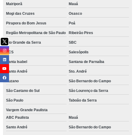
Mairiporã
Mauá
Mogi das Cruzes
Osasco
Pirapora do Bom Jesus
Poá
Região Metropolitana de São Paulo
Ribeirão Pires
Rio Grande da Serra
SBC
SCS
Salesópolis
Santa Isabel
Santana de Parnaíba
Santo André
Sto. André
Suzano
São Bernardo do Campo
São Caetano do Sul
São Lourenço da Serra
São Paulo
Taboão da Serra
Vargem Grande Paulista
ABC Paulista
Mauá
Santo André
São Bernardo do Campo