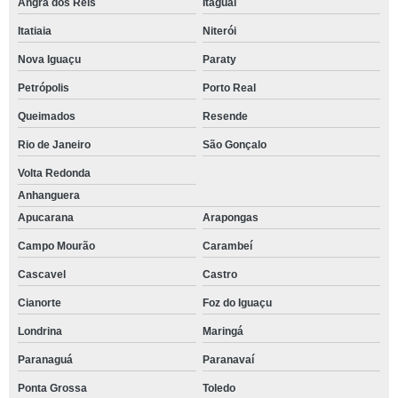
Angra dos Reis
Itaguaí
Itatiaia
Niterói
Nova Iguaçu
Paraty
Petrópolis
Porto Real
Queimados
Resende
Rio de Janeiro
São Gonçalo
Volta Redonda
Anhanguera
Apucarana
Arapongas
Campo Mourão
Carambeí
Cascavel
Castro
Cianorte
Foz do Iguaçu
Londrina
Maringá
Paranaguá
Paranavaí
Ponta Grossa
Toledo