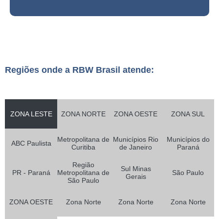
Regiões onde a RBW Brasil atende:
ZONA LESTE
ZONA NORTE
ZONA OESTE
ZONA SUL
Metropolitana de
Municípios Rio
Municípios do
ABC Paulista
Curitiba
de Janeiro
Paraná
Região
Sul Minas
PR - Paraná
Metropolitana de
São Paulo
Gerais
São Paulo
ZONA OESTE
Zona Norte
Zona Norte
Zona Norte