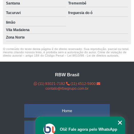
Santana
Tremembé
Tucuruvi
freguesia do ó
limão
Vila Madalena
Zona Norte
O conteúdo do texto desta página é de direito reservado. Sua reprodução, parcial ou total,
mesmo citando nossos links, é proibida sem a autorização do autor. Crime de violação de
direito autoral – artigo 184 do Código Penal –
Lei 9610/98 - Lei de direitos autorais
.
RBW Brasil
(11) 93021-7182
(11) 4512-5900
contato@rbwgrupo.com.br
Home
Empresa
Olá! Fale agora pelo WhatsApp