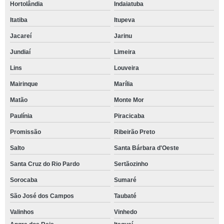
Hortolândia
Indaiatuba
Itatiba
Itupeva
Jacareí
Jarinu
Jundiaí
Limeira
Lins
Louveira
Mairinque
Marília
Matão
Monte Mor
Paulínia
Piracicaba
Promissão
Ribeirão Preto
Salto
Santa Bárbara d'Oeste
Santa Cruz do Rio Pardo
Sertãozinho
Sorocaba
Sumaré
São José dos Campos
Taubaté
Valinhos
Vinhedo