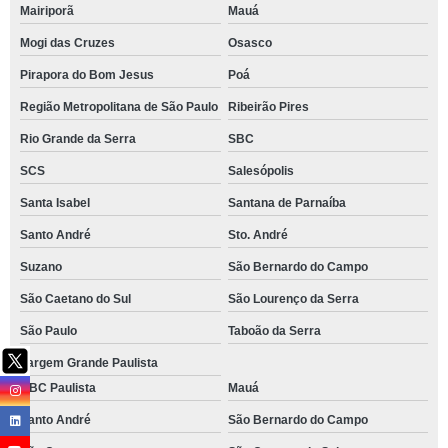
Mairiporã
Mauá
Mogi das Cruzes
Osasco
Pirapora do Bom Jesus
Poá
Região Metropolitana de São Paulo
Ribeirão Pires
Rio Grande da Serra
SBC
SCS
Salesópolis
Santa Isabel
Santana de Parnaíba
Santo André
Sto. André
Suzano
São Bernardo do Campo
São Caetano do Sul
São Lourenço da Serra
São Paulo
Taboão da Serra
Vargem Grande Paulista
ABC Paulista
Mauá
Santo André
São Bernardo do Campo