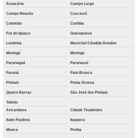
Araucária
Campo Largo
Campo Mourão
Cascavel
Colombo
Curitiba
Foz do Iguaçu
Guarapuava
Londrina
Marechal Cândido Rondon
Maringá
Maringá
Paranaguá
Paranavaí
Paraná
Pato Branco
Pinhais
Ponta Grossa
Quatro Barras
São José dos Pinhais
Toledo
Aricanduva
Cidade Tiradentes
Itaim Paulista
Itaquera
Mooca
Penha