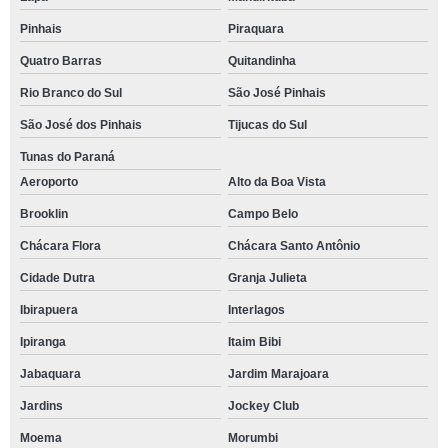
Pinhais
Piraquara
Quatro Barras
Quitandinha
Rio Branco do Sul
São José Pinhais
São José dos Pinhais
Tijucas do Sul
Tunas do Paraná
Aeroporto
Alto da Boa Vista
Brooklin
Campo Belo
Chácara Flora
Chácara Santo Antônio
Cidade Dutra
Granja Julieta
Ibirapuera
Interlagos
Ipiranga
Itaim Bibi
Jabaquara
Jardim Marajoara
Jardins
Jockey Club
Moema
Morumbi