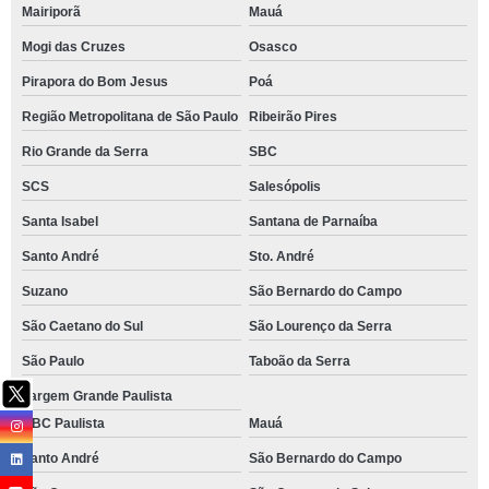
Mairiporã
Mauá
Mogi das Cruzes
Osasco
Pirapora do Bom Jesus
Poá
Região Metropolitana de São Paulo
Ribeirão Pires
Rio Grande da Serra
SBC
SCS
Salesópolis
Santa Isabel
Santana de Parnaíba
Santo André
Sto. André
Suzano
São Bernardo do Campo
São Caetano do Sul
São Lourenço da Serra
São Paulo
Taboão da Serra
Vargem Grande Paulista
ABC Paulista
Mauá
Santo André
São Bernardo do Campo