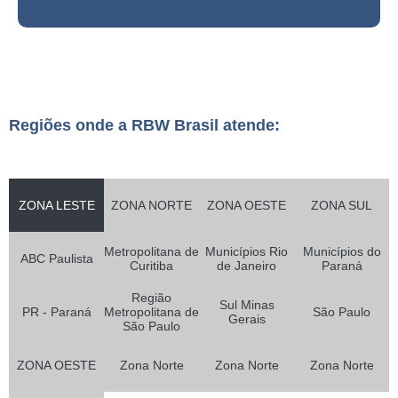
Regiões onde a RBW Brasil atende:
ZONA LESTE
ZONA NORTE
ZONA OESTE
ZONA SUL
Metropolitana de
Municípios Rio
Municípios do
ABC Paulista
Curitiba
de Janeiro
Paraná
Região
Sul Minas
PR - Paraná
Metropolitana de
São Paulo
Gerais
São Paulo
ZONA OESTE
Zona Norte
Zona Norte
Zona Norte