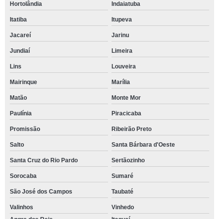
Hortolândia
Indaiatuba
Itatiba
Itupeva
Jacareí
Jarinu
Jundiaí
Limeira
Lins
Louveira
Mairinque
Marília
Matão
Monte Mor
Paulínia
Piracicaba
Promissão
Ribeirão Preto
Salto
Santa Bárbara d'Oeste
Santa Cruz do Rio Pardo
Sertãozinho
Sorocaba
Sumaré
São José dos Campos
Taubaté
Valinhos
Vinhedo