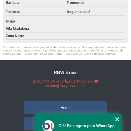
Santana
Tremembé
Tucuruvi
freguesia do ó
limão
Vila Madalena
Zona Norte
O conteúdo do texto desta página é de direito reservado. Sua reprodução, parcial ou total,
mesmo citando nossos links, é proibida sem a autorização do autor. Crime de violação de
direito autoral – artigo 184 do Código Penal –
Lei 9610/98 - Lei de direitos autorais
.
RBW Brasil
(11) 93021-7182
(11) 4512-5900
contato@rbwgrupo.com.br
Home
Empresa
Olá! Fale agora pelo WhatsApp