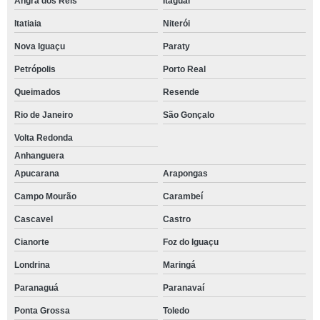
Angra dos Reis
Itaguaí
Itatiaia
Niterói
Nova Iguaçu
Paraty
Petrópolis
Porto Real
Queimados
Resende
Rio de Janeiro
São Gonçalo
Volta Redonda
Anhanguera
Apucarana
Arapongas
Campo Mourão
Carambeí
Cascavel
Castro
Cianorte
Foz do Iguaçu
Londrina
Maringá
Paranaguá
Paranavaí
Ponta Grossa
Toledo