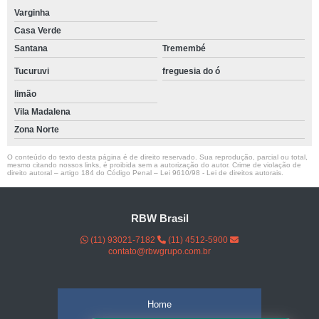
Varginha
Casa Verde
Santana
Tremembé
Tucuruvi
freguesia do ó
limão
Vila Madalena
Zona Norte
O conteúdo do texto desta página é de direito reservado. Sua reprodução, parcial ou total,
mesmo citando nossos links, é proibida sem a autorização do autor. Crime de violação de
direito autoral – artigo 184 do Código Penal –
Lei 9610/98 - Lei de direitos autorais
.
RBW Brasil
(11) 93021-7182
(11) 4512-5900
contato@rbwgrupo.com.br
Home