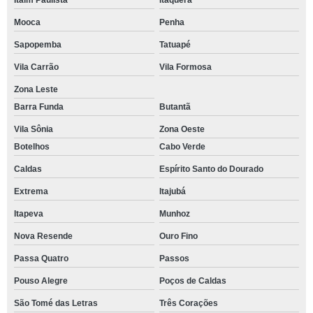
Itaim Paulista
Itaquera
Mooca
Penha
Sapopemba
Tatuapé
Vila Carrão
Vila Formosa
Zona Leste
Barra Funda
Butantã
Vila Sônia
Zona Oeste
Botelhos
Cabo Verde
Caldas
Espírito Santo do Dourado
Extrema
Itajubá
Itapeva
Munhoz
Nova Resende
Ouro Fino
Passa Quatro
Passos
Pouso Alegre
Poços de Caldas
São Tomé das Letras
Três Corações