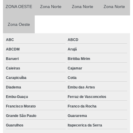
ZONA OESTE
Zona Norte
Zona Norte
Zona Norte
Zona Oeste
ABC
ABCD
ABCDM
Arujá
Barueri
Biritiba Mirim
Caieiras
Cajamar
Carapicuíba
Cotia
Diadema
Embu das Artes
Embu-Guaçu
Ferraz de Vasconcelos
Francisco Morato
Franco da Rocha
Grande São Paulo
Guararema
Guarulhos
Itapecerica da Serra