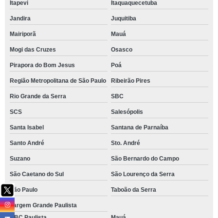
Itapevi
Itaquaquecetuba
Jandira
Juquitiba
Mairiporã
Mauá
Mogi das Cruzes
Osasco
Pirapora do Bom Jesus
Poá
Região Metropolitana de São Paulo
Ribeirão Pires
Rio Grande da Serra
SBC
SCS
Salesópolis
Santa Isabel
Santana de Parnaíba
Santo André
Sto. André
Suzano
São Bernardo do Campo
São Caetano do Sul
São Lourenço da Serra
São Paulo
Taboão da Serra
Vargem Grande Paulista
ABC Paulista
Mauá