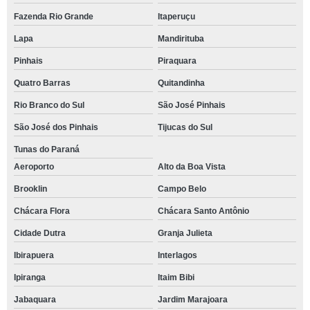
Fazenda Rio Grande
Itaperuçu
Lapa
Mandirituba
Pinhais
Piraquara
Quatro Barras
Quitandinha
Rio Branco do Sul
São José Pinhais
São José dos Pinhais
Tijucas do Sul
Tunas do Paraná
Aeroporto
Alto da Boa Vista
Brooklin
Campo Belo
Chácara Flora
Chácara Santo Antônio
Cidade Dutra
Granja Julieta
Ibirapuera
Interlagos
Ipiranga
Itaim Bibi
Jabaquara
Jardim Marajoara