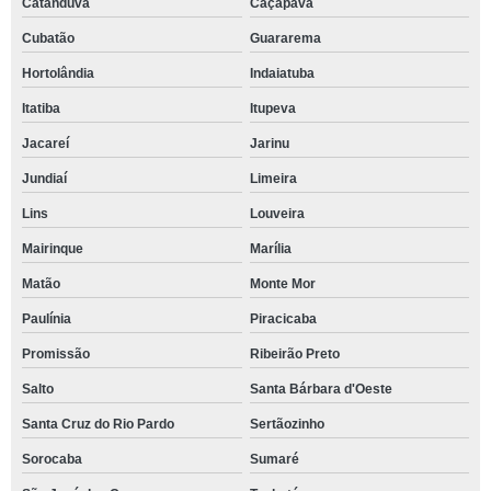
Catanduva
Caçapava
Cubatão
Guararema
Hortolândia
Indaiatuba
Itatiba
Itupeva
Jacareí
Jarinu
Jundiaí
Limeira
Lins
Louveira
Mairinque
Marília
Matão
Monte Mor
Paulínia
Piracicaba
Promissão
Ribeirão Preto
Salto
Santa Bárbara d'Oeste
Santa Cruz do Rio Pardo
Sertãozinho
Sorocaba
Sumaré