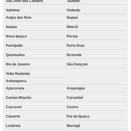
São José dos Campos
Taubaté
Valinhos
Vinhedo
Angra dos Reis
Itaguaí
Itatiaia
Niterói
Nova Iguaçu
Paraty
Petrópolis
Porto Real
Queimados
Resende
Rio de Janeiro
São Gonçalo
Volta Redonda
Anhanguera
Apucarana
Arapongas
Campo Mourão
Carambeí
Cascavel
Castro
Cianorte
Foz do Iguaçu
Londrina
Maringá