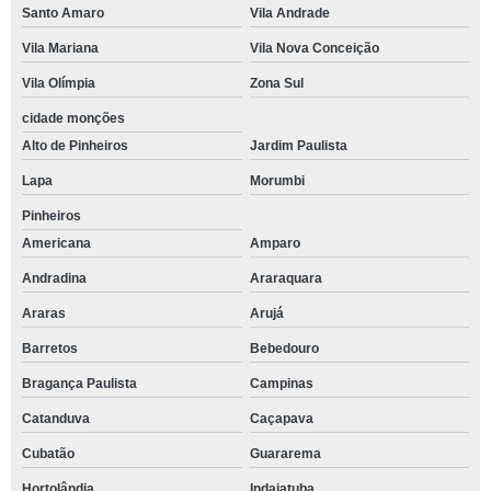
Santo Amaro
Vila Andrade
Vila Mariana
Vila Nova Conceição
Vila Olímpia
Zona Sul
cidade monções
Alto de Pinheiros
Jardim Paulista
Lapa
Morumbi
Pinheiros
Americana
Amparo
Andradina
Araraquara
Araras
Arujá
Barretos
Bebedouro
Bragança Paulista
Campinas
Catanduva
Caçapava
Cubatão
Guararema
Hortolândia
Indaiatuba