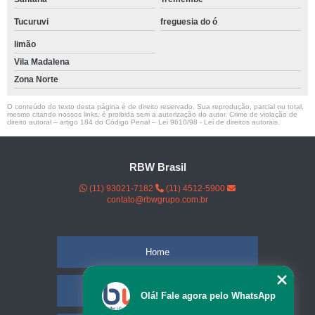
Tucuruvi
freguesia do ó
limão
Vila Madalena
Zona Norte
O conteúdo do texto desta página é de direito reservado. Sua reprodução, parcial ou total,
mesmo citando nossos links, é proibida sem a autorização do autor. Crime de violação de
direito autoral – artigo 184 do Código Penal –
Lei 9610/98 - Lei de direitos autorais
.
RBW Brasil
(11) 93021-7182
(11) 4512-5900
contato@rbwgrupo.com.br
Home
Empresa
Olá! Fale agora pelo WhatsApp