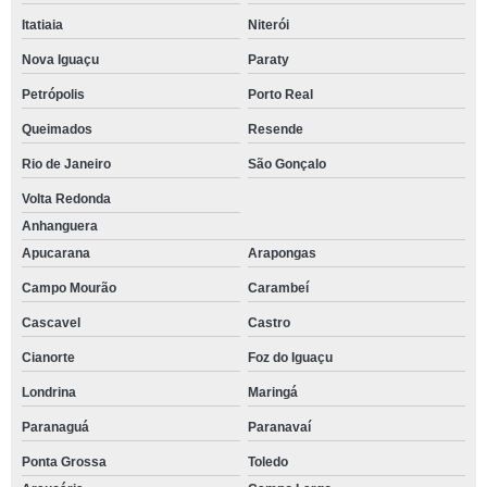
Itatiaia
Niterói
Nova Iguaçu
Paraty
Petrópolis
Porto Real
Queimados
Resende
Rio de Janeiro
São Gonçalo
Volta Redonda
Anhanguera
Apucarana
Arapongas
Campo Mourão
Carambeí
Cascavel
Castro
Cianorte
Foz do Iguaçu
Londrina
Maringá
Paranaguá
Paranavaí
Ponta Grossa
Toledo