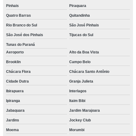
Pinhais
Piraquara
Quatro Barras
Quitandinha
Rio Branco do Sul
São José Pinhais
São José dos Pinhais
Tijucas do Sul
Tunas do Paraná
Aeroporto
Alto da Boa Vista
Brooklin
Campo Belo
Chácara Flora
Chácara Santo Antônio
Cidade Dutra
Granja Julieta
Ibirapuera
Interlagos
Ipiranga
Itaim Bibi
Jabaquara
Jardim Marajoara
Jardins
Jockey Club
Moema
Morumbi