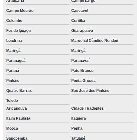
Araucária
Campo Largo
Campo Mourão
Cascavel
Colombo
Curitiba
Foz do Iguaçu
Guarapuava
Londrina
Marechal Cândido Rondon
Maringá
Maringá
Paranaguá
Paranavaí
Paraná
Pato Branco
Pinhais
Ponta Grossa
Quatro Barras
São José dos Pinhais
Toledo
Aricanduva
Cidade Tiradentes
Itaim Paulista
Itaquera
Mooca
Penha
Sapopemba
Tatuapé