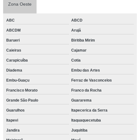
Zona Oeste
ABC
ABCD
ABCDM
Arujá
Barueri
Biritiba Mirim
Caieiras
Cajamar
Carapicuíba
Cotia
Diadema
Embu das Artes
Embu-Guaçu
Ferraz de Vasconcelos
Francisco Morato
Franco da Rocha
Grande São Paulo
Guararema
Guarulhos
Itapecerica da Serra
Itapevi
Itaquaquecetuba
Jandira
Juquitiba