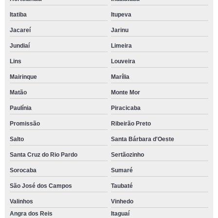
Itatiba
Itupeva
Jacareí
Jarinu
Jundiaí
Limeira
Lins
Louveira
Mairinque
Marília
Matão
Monte Mor
Paulínia
Piracicaba
Promissão
Ribeirão Preto
Salto
Santa Bárbara d'Oeste
Santa Cruz do Rio Pardo
Sertãozinho
Sorocaba
Sumaré
São José dos Campos
Taubaté
Valinhos
Vinhedo
Angra dos Reis
Itaguaí