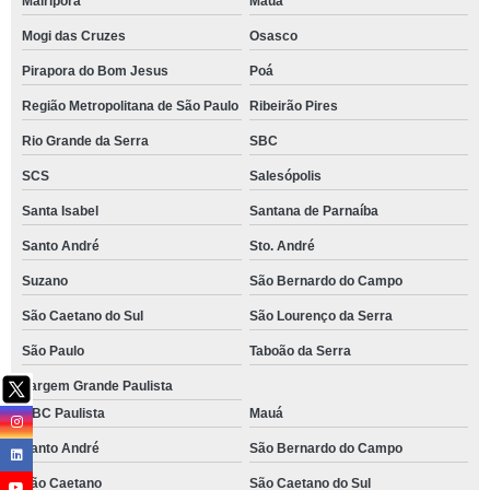
Mairiporã
Mauá
Mogi das Cruzes
Osasco
Pirapora do Bom Jesus
Poá
Região Metropolitana de São Paulo
Ribeirão Pires
Rio Grande da Serra
SBC
SCS
Salesópolis
Santa Isabel
Santana de Parnaíba
Santo André
Sto. André
Suzano
São Bernardo do Campo
São Caetano do Sul
São Lourenço da Serra
São Paulo
Taboão da Serra
Vargem Grande Paulista
ABC Paulista
Mauá
Santo André
São Bernardo do Campo
São Caetano
São Caetano do Sul