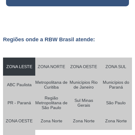
Regiões onde a RBW Brasil atende:
ZONA LESTE
ZONA NORTE
ZONA OESTE
ZONA SUL
Metropolitana de
Municípios Rio
Municípios do
ABC Paulista
Curitiba
de Janeiro
Paraná
Região
Sul Minas
PR - Paraná
Metropolitana de
São Paulo
Gerais
São Paulo
ZONA OESTE
Zona Norte
Zona Norte
Zona Norte