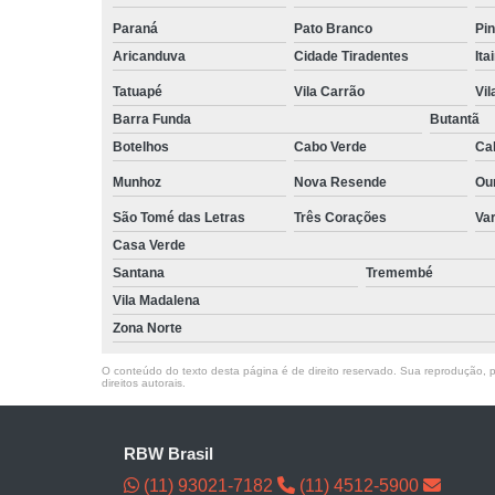
Paraná
Pato Branco
Pin
Aricanduva
Cidade Tiradentes
Ita
Tatuapé
Vila Carrão
Vi
Barra Funda
Butantã
Botelhos
Cabo Verde
Ca
Munhoz
Nova Resende
Ou
São Tomé das Letras
Três Corações
Va
Casa Verde
Santana
Tremembé
Vila Madalena
Zona Norte
O conteúdo do texto desta página é de direito reservado. Sua reprodução, pa
direitos autorais
.
RBW Brasil
(11) 93021-7182
(11) 4512-5900