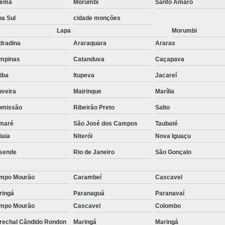
ema
Morumbi
Santo Amaro
stas
Empresa de Consu
na Sul
cidade monções
o de
Empresa de Recrutamen
Lapa
Morumbi
Empresa de Rec
dradina
Araraquara
Araras
o de
mpinas
Catanduva
Caçapava
Empresa de Recruta
o de
tiba
Itupeva
Jacareí
Empresa de Recr
ão
uveira
Mairinque
Marília
Empresa de Recru
omissão
Ribeirão Preto
Salto
o de
Empresa 
maré
São José dos Campos
Taubaté
Empresa Especia
ões
tiaia
Niterói
Nova Iguaçu
bra
Empresa Especia
sende
Rio de Janeiro
São Gonçalo
Empresa Recrutamento
mpo Mourão
Carambeí
Cascavel
Empresa d
ringá
Paranaguá
Paranavaí
Empresa de 
mpo Mourão
Cascavel
Colombo
Empresa d
rechal Cândido Rondon
Maringá
Maringá