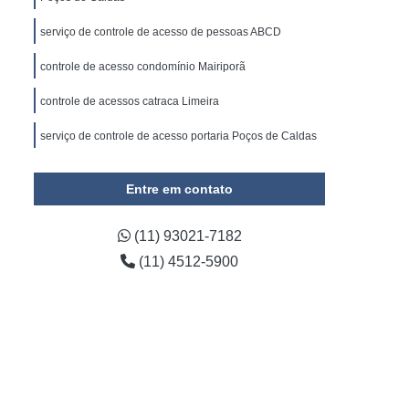
omínio
Empresa de Gestão de Condomínios
serviço de controle de acesso de pessoas ABCD
ada em Administração de Condomínio
controle de acesso condomínio Mairiporã
ada em Administração de Condomínios
 e Limpeza
Empresa de Conservação
controle de acessos catraca Limeira
onservação e Limpeza Predial
serviço de controle de acesso portaria Poços de Caldas
e Conservação Terceirizada
Entre em contato
impeza e Conservação Predial
viços de Conservação e Limpeza
(11) 93021-7182
viços de Limpeza e Conservação
(11) 4512-5900
irizada de Conservação Predial
rizada de Limpeza e Conservação
e Limpeza e Conservação de Condomínios
da de Limpeza e Conservação Predial