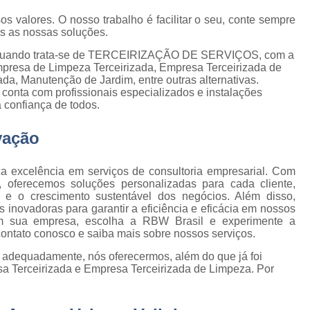
Empresa de Gestão de Cond
os valores. O nosso trabalho é facilitar o seu, conte sempre
Empresa Especializ
e
as as nossas soluções.
Empresa Especializ
s? Quando trata-se de TERCEIRIZAÇÃO DE SERVIÇOS, com a
e
presa de Limpeza Terceirizada, Empresa Terceirizada de
Empresa Conservação
os
da, Manutenção de Jardim, entre outras alternativas.
conta com profissionais especializados e instalações
Empresa de C
de
 confiança de todos.
Empresa d
vação
s
Empresa de L
Empresa de Ser
a excelência em serviços de consultoria empresarial. Com
 de
, oferecemos soluções personalizadas para cada cliente,
Empresa de Ser
e o crescimento sustentável dos negócios. Além disso,
inovadoras para garantir a eficiência e eficácia em nossos
ão
Empresa Terce
em sua empresa, escolha a RBW Brasil e experimente a
contato conosco e saiba mais sobre nossos serviços.
Empresa Tercei
e
o adequadamente, nós oferecermos, além do que já foi
os
Empresa Terceirizada d
sa Terceirizada e Empresa Terceirizada de Limpeza. Por
e
Empresa Terceiriza
s