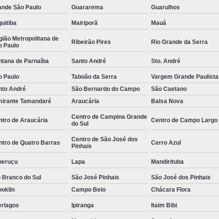
ande São Paulo
Guararema
Guarulhos
e
Empresa de
uitiba
Mairiporã
Mauá
Empresa de
ião Metropolitana de
Ribeirão Pires
Rio Grande da Serra
 de
Empresa de
o Paulo
Empresa Esp
ntana de Parnaíba
Santo André
Sto. André
o Paulo
Taboão da Serra
Vargem Grande Paulista
 de
Empresa Monitoramento 24 H
e
nto André
São Bernardo do Campo
São Caetano
Empresa de Jardinagem
mirante Tamandaré
Araucária
Balsa Nova
o de
Empresa d
s
Centro de Campina Grande
ntro de Araucária
Centro de Campo Largo
do Sul
Empresa de Pa
o de
Centro de São José dos
ntro de Quatro Barras
Cerro Azul
Empresa de Paisagismo Pre
s
Pinhais
Empresa E
peruçu
Lapa
Mandirituba
o de
s
Empresa Espec
 Branco do Sul
São José Pinhais
São José dos Pinhais
o de
oklin
Campo Belo
Chácara Flora
Empresa Jardinagem e Pais
as
erlagos
Ipiranga
Itaim Bibi
Empresa T
o de