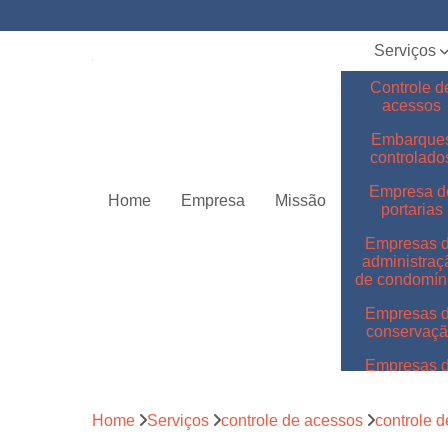
Serviços
Controle d
acessos
Embarque
controlado
Empresa d
Home
Empresa
Missão
portarias
Empresas 
administraç
de condomín
Empresas 
conservaç
Empresas 
jardinage
Empresas 
Home
Serviços
controle de acessos
controle 
limpeza