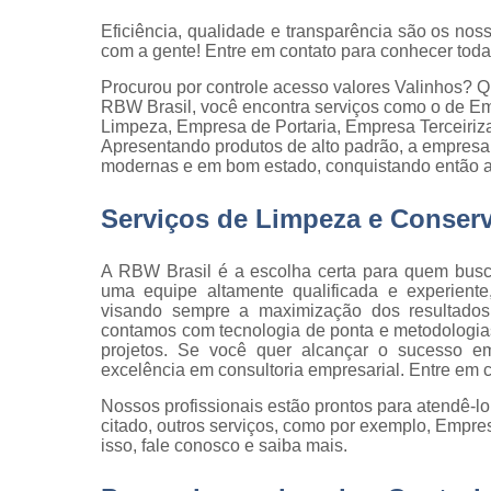
qualidade
Eficiência, qualidade e transparência são os noss
Inspeção d
com a gente! Entre em contato para conhecer tod
peça
Procurou por controle acesso valores Valinho
Inspeção d
RBW Brasil, você encontra serviços como o de Em
recebiment
Limpeza, Empresa de Portaria, Empresa Terceiriza
Apresentando produtos de alto padrão, a empresa 
Inspeções 
modernas e em bom estado, conquistando então a
qualidade
Serviços de Limpeza e Conser
Inspeçõe
visuais
A RBW Brasil é a escolha certa para quem busc
Manutenção
uma equipe altamente qualificada e experiente
jardins
visando sempre a maximização dos resultados 
contamos com tecnologia de ponta e metodologias 
Movimentaç
projetos. Se você quer alcançar o sucesso 
de cargas
excelência em consultoria empresarial. Entre em 
Portaria d
Nossos profissionais estão prontos para atendê-l
condomíni
citado, outros serviços, como por exemplo, Empre
isso, fale conosco e saiba mais.
Serviço d
almoxarife