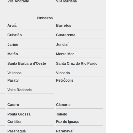
Vila Andrade
Vila Mariana
ltoria de Recrutamento e Seleção
to
Empresa de Recrutamento e Seleção
Pinheiros
rutamento e Seleção de Pessoas
Arujá
Barretos
Cubatão
Guararema
mento e Seleção Mais Próximo de Mim
Jarinu
Jundiaí
utamento e Seleção Perto de Mim
Matão
Monte Mor
tamento e Seleção Próximo de Mim
Santa Bárbara d'Oeste
Santa Cruz do Rio Pardo
de Seleção e Recrutamento
Valinhos
Vinhedo
lista em Recrutamento e Seleção
Paraty
Petrópolis
lizada em Recrutamento e Seleção
Volta Redonda
 e Seleção
Empresa de Terceirização
Castro
Cianorte
e Terceirização de Limpeza
Ponta Grossa
Toledo
Terceirização de Mão de Obra
Curitiba
Foz do Iguaçu
e Terceirização de Portaria
Paranaguá
Paranavaí