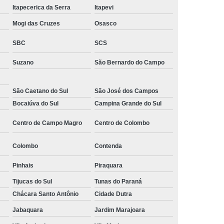
Itapecerica da Serra
Itapevi
 Monitoramento e Segurança
Mogi das Cruzes
Osasco
 Monitoramento Residencial
SBC
SCS
 Segurança e Monitoramento
ecializada em Monitoramento
Suzano
São Bernardo do Campo
oras
Empresa Terceirizada de Monitoramento
São Caetano do Sul
São José dos Campos
 e Paisagismo
Empresa de Paisagismo
Bocaiúva do Sul
Campina Grande do Sul
e Paisagismo e Jardinagem
Centro de Campo Magro
Centro de Colombo
isagismo e Jardinagem Predial
Colombo
Contenda
dial
Empresa de Paisagismo Terceirizado
specializada em Paisagismo
Pinhais
Piraquara
ializada em Paisagismo Predial
Tijucas do Sul
Tunas do Paraná
Chácara Santo Antônio
Cidade Dutra
agismo
Empresa Paisagismo e Jardinagem
Jabaquara
Jardim Marajoara
erceirizada de Paisagismo