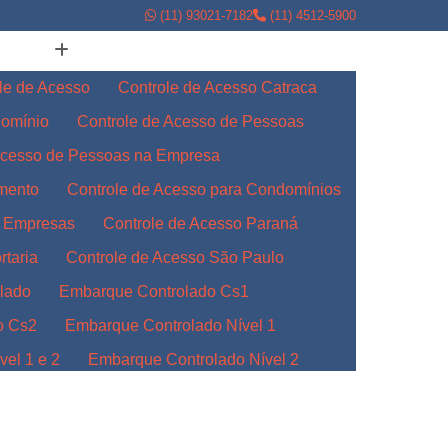
(11) 93021-7182
(11) 4512-5900
le de Acesso
Controle de Acesso Catraca
domínio
Controle de Acesso de Pessoas
Acesso de Pessoas na Empresa
amento
Controle de Acesso para Condomínios
a Empresas
Controle de Acesso Paraná
rtaria
Controle de Acesso São Paulo
lado
Embarque Controlado Cs1
o Cs2
Embarque Controlado Nível 1
el 1 e 2
Embarque Controlado Nível 2
l 3
Embarque Controlado para Empresas
Indústrias
Embarque Controlado Paraná