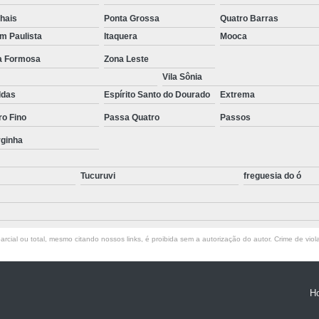
Empresa de T
hais
Ponta Grossa
Quatro Barras
Empresa d
im Paulista
Itaquera
Mooca
Empresa de Terc
la Formosa
Zona Leste
Vila Sônia
Empresa de Terceirização P
ldas
Espírito Santo do Dourado
Extrema
Empresa Terceirização
ro Fino
Passa Quatro
Passos
Empresa 
rginha
Empresa Tercei
Tucuruvi
freguesia do ó
Empresa de Terce
Empresa de Tercei
Empresa de Ter
rcial ou total, mesmo citando nossos links, é proibida sem a autorização do autor. Crime de viol
Empresa de Te
Empresa de
H
Empresa de Ter