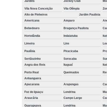
Jardins
Jockey Club
Mo
empilhadeiri
Vila Nova Conceição
Vila Olímpia
Zo
Terceirizaçã
facilities
Alto de Pinheiros
Jardim Paulista
Americana
Amparo
An
Terceirizaçã
limpezas
Bebedouro
Bragança Paulista
Ca
Terceirizaçã
Hortolândia
Indaiatuba
Ita
movimentaç
de cargas
Limeira
Lins
Lo
Paulínia
Piracicaba
Pr
Terceirizaçã
serviço
Sertãozinho
Sorocaba
Su
Terceirizaç
Angra dos Reis
Itaguaí
Ita
de mão de o
Porto Real
Queimados
Re
Anhanguera
Apucarana
Arapongas
Ca
Foz do Iguaçu
Londrina
Ma
Araucária
Campo Largo
Ca
Guarapuava
Londrina
Ma