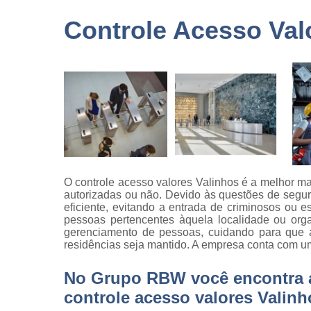
terceirizad
Controle Acesso Val
Empresas 
logística
Empresas 
monitorame
Empresas 
paisagism
Empresas 
recrutament
seleção
O controle acesso valores Valinhos é a melhor ma
Empresas 
autorizadas ou não. Devido às questões de segur
terceirizaç
eficiente, evitando a entrada de criminosos ou
pessoas pertencentes àquela localidade ou or
Empresas 
gerenciamento de pessoas, cuidando para que a
terceirização
residências seja mantido. A empresa conta com um
limpezas
Empresas
No Grupo RBW você encontra a 
terceirizad
controle acesso valores Valinh
Gestões d