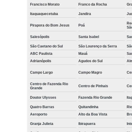
Francisco Morato
Franco da Rocha
Gr
Serviços d
zeladoria
Itaquaquecetuba
Jandira
Juq
Serviços
Reg
Pirapora do Bom Jesus
Poá
terceirizados
Sã
ajudante
Salesópolis
Santa Isabel
Sa
Serviços
São Caetano do Sul
São Lourenço da Serra
Sã
terceirizados
conferent
ABC Paulista
Mauá
Sa
Adrianópolis
Agudos do Sul
Al
Terceirizaçã
almoxarife
Campo Largo
Campo Magro
Ce
Terceirizaçã
cargas e
Centro de Fazenda Rio
Centro de Pinhais
Ce
descarga
Grande
Doutor Ulysses
Fazenda Rio Grande
Ita
Terceirizaçã
conferente
Quatro Barras
Quitandinha
Rio
Terceirizaçã
Aeroporto
Alto da Boa Vista
Bro
empilhadeir
Granja Julieta
Ibirapuera
Int
Terceirizaçã