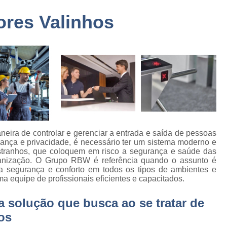
a
Embarque Controlado Sã
ores Valinhos
de
Empresa de Portar
Empresa de Portaria e 
de
nto
Empresa de Portaria São
de
Empresa de Zelado
o
Empresa Portaria e Segu
de
o e
Empresa Terceirizada Porta
Empresa Ad
neira de controlar e gerenciar a entrada e saída de pessoas
de
ança e privacidade, é necessário ter um sistema moderno e
ão
Empresa Ad
 estranhos, que coloquem em risco a segurança e saúde das
ganização. O Grupo RBW é referência quando o assunto é
de
Empresa Administr
 segurança e conforto em todos os tipos de ambientes e
 de
a equipe de profissionais eficientes e capacitados.
Empresa de 
Empresa de 
solução que busca ao se tratar de
as
Empresa de 
os
e