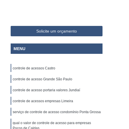
o Paulo
Empresa de Limpeza e Portaria
ia
Empresa de Portaria e Limpeza
Segurança
Empresa de Portaria Paraná
Solicite um orçamento
 Paulo
Empresa de Portaria Terceirizada
ria e Portaria
Empresa Portaria
MENU
rança
Empresa Terceirizada de Portaria
ria
Empresa Administradora Condominial
controle de acessos Castro
ministradora de Condomínio
controle de acesso Grande São Paulo
ministradora de Condomínios
controle de acesso portaria valores Jundiaí
adora de Condomínios Residenciais
controle de acessos empresas Limeira
Administradora de Condomínio
Administração de Condomínio
serviço de controle de acesso condomínio Ponta Grossa
Administração de Condomínios
qual o valor de controle de acesso para empresas
Poços de Caldas