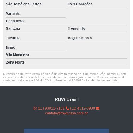
São Tomé das Letras
Três Corações
Varginha
Casa Verde
Santana
Tremembé
Tucuruvi
freguesia do ó
limão
Vila Madalena
Zona Norte
O conteúdo do texto desta página é de direito reservado. Sua reprodução, parcial ou total,
mesmo citando nossos links, é proibida sem a autorização do autor. Crime de violação de
direito autoral – artigo 184 do Código Penal –
Lei 9610/98 - Lei de direitos autorais
.
RBW Brasil
(11) 93021-7182
(11) 4512-5900
contato@rbwgrupo.com.br