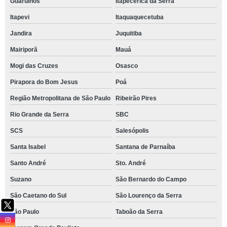
Guarulhos
Itapecerica da Serra
Itapevi
Itaquaquecetuba
Jandira
Juquitiba
Mairiporã
Mauá
Mogi das Cruzes
Osasco
Pirapora do Bom Jesus
Poá
Região Metropolitana de São Paulo
Ribeirão Pires
Rio Grande da Serra
SBC
SCS
Salesópolis
Santa Isabel
Santana de Parnaíba
Santo André
Sto. André
Suzano
São Bernardo do Campo
São Caetano do Sul
São Lourenço da Serra
São Paulo
Taboão da Serra