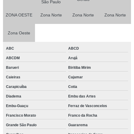
São Paulo
ZONA OESTE
Zona Norte
Zona Norte
Zona Norte
Zona Oeste
ABC
ABCD
ABCDM
Arujá
Barueri
Biritiba Mirim
Caieiras
Cajamar
Carapicuíba
Cotia
Diadema
Embu das Artes
Embu-Guaçu
Ferraz de Vasconcelos
Francisco Morato
Franco da Rocha
Grande São Paulo
Guararema