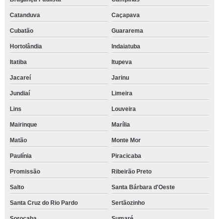
Catanduva
Caçapava
Cubatão
Guararema
Hortolândia
Indaiatuba
Itatiba
Itupeva
Jacareí
Jarinu
Jundiaí
Limeira
Lins
Louveira
Mairinque
Marília
Matão
Monte Mor
Paulínia
Piracicaba
Promissão
Ribeirão Preto
Salto
Santa Bárbara d'Oeste
Santa Cruz do Rio Pardo
Sertãozinho
Sorocaba
Sumaré