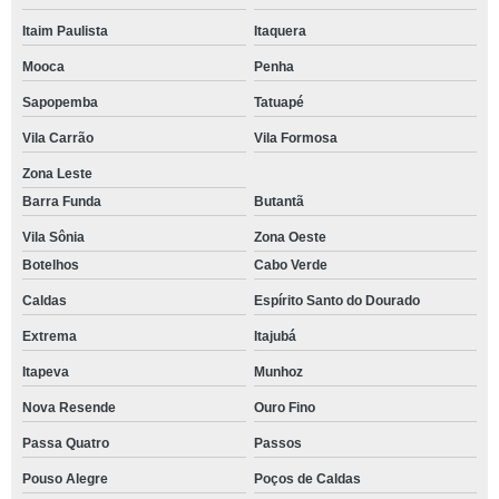
Itaim Paulista
Itaquera
Mooca
Penha
Sapopemba
Tatuapé
Vila Carrão
Vila Formosa
Zona Leste
Barra Funda
Butantã
Vila Sônia
Zona Oeste
Botelhos
Cabo Verde
Caldas
Espírito Santo do Dourado
Extrema
Itajubá
Itapeva
Munhoz
Nova Resende
Ouro Fino
Passa Quatro
Passos
Pouso Alegre
Poços de Caldas