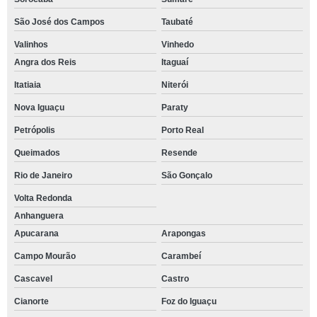
São José dos Campos
Taubaté
Valinhos
Vinhedo
Angra dos Reis
Itaguaí
Itatiaia
Niterói
Nova Iguaçu
Paraty
Petrópolis
Porto Real
Queimados
Resende
Rio de Janeiro
São Gonçalo
Volta Redonda
Anhanguera
Apucarana
Arapongas
Campo Mourão
Carambeí
Cascavel
Castro
Cianorte
Foz do Iguaçu