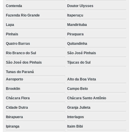
Contenda
Doutor Ulysses
Fazenda Rio Grande
Itaperuçu
Lapa
Mandirituba
Pinhais
Piraquara
Quatro Barras
Quitandinha
Rio Branco do Sul
São José Pinhais
São José dos Pinhais
Tijucas do Sul
Tunas do Paraná
Aeroporto
Alto da Boa Vista
Brooklin
Campo Belo
Chácara Flora
Chácara Santo Antônio
Cidade Dutra
Granja Julieta
Ibirapuera
Interlagos
Ipiranga
Itaim Bibi