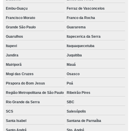
Embu-Guaçu
Ferraz de Vasconcelos
Francisco Morato
Franco da Rocha
Grande São Paulo
Guararema
Guarulhos
Itapecerica da Serra
Itapevi
Itaquaquecetuba
Jandira
Juquitiba
Mairiporã
Mauá
Mogi das Cruzes
Osasco
Pirapora do Bom Jesus
Poá
Região Metropolitana de São Paulo
Ribeirão Pires
Rio Grande da Serra
SBC
SCS
Salesópolis
Santa Isabel
Santana de Parnaíba
Santo André
Sto. André