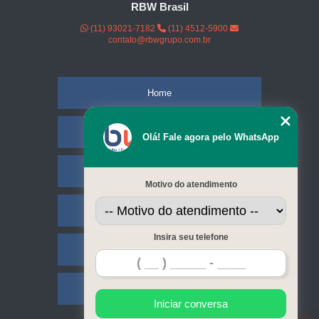
RBW Brasil
(11) 93021-7182
(11) 4512-5900
contato@rbwgrupo.com.br
Home
Empresa
Olá! Fale agora pelo WhatsApp
Missão
Motivo do atendimento
Serviços
Insira seu telefone
Contato
Mapa do site
Iniciar conversa