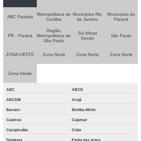
Metropolitana de
Municípios Rio
Municípios do
ABC Paulista
Curitiba
de Janeiro
Paraná
Região
Sul Minas
PR - Paraná
Metropolitana de
São Paulo
Gerais
São Paulo
ZONA OESTE
Zona Norte
Zona Norte
Zona Norte
Zona Oeste
ABC
ABCD
ABCDM
Arujá
Barueri
Biritiba Mirim
Caieiras
Cajamar
Carapicuíba
Cotia
Diadema
Embu das Artes