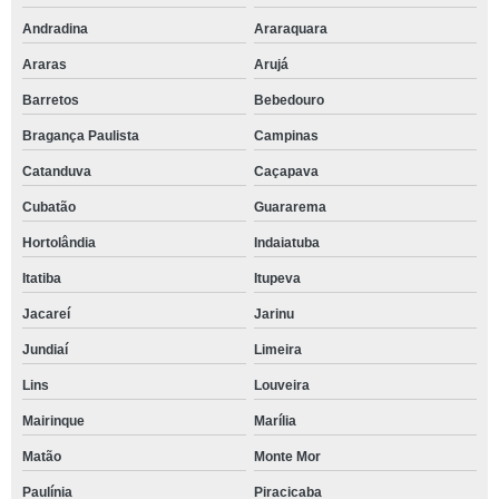
Andradina
Araraquara
Araras
Arujá
Barretos
Bebedouro
Bragança Paulista
Campinas
Catanduva
Caçapava
Cubatão
Guararema
Hortolândia
Indaiatuba
Itatiba
Itupeva
Jacareí
Jarinu
Jundiaí
Limeira
Lins
Louveira
Mairinque
Marília
Matão
Monte Mor
Paulínia
Piracicaba