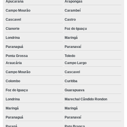
Apucarana
Arapongas
Campo Mourão
Carambeí
Cascavel
Castro
Cianorte
Foz do Iguaçu
Londrina
Maringá
Paranaguá
Paranavaí
Ponta Grossa
Toledo
Araucária
Campo Largo
Campo Mourão
Cascavel
Colombo
Curitiba
Foz do Iguaçu
Guarapuava
Londrina
Marechal Cândido Rondon
Maringá
Maringá
Paranaguá
Paranavaí
Paraná
Pato Branco