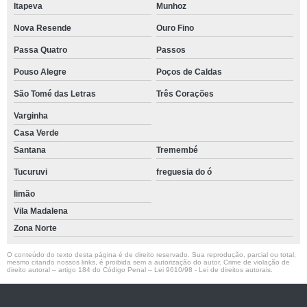
Itapeva
Munhoz
Nova Resende
Ouro Fino
Passa Quatro
Passos
Pouso Alegre
Poços de Caldas
São Tomé das Letras
Três Corações
Varginha
Casa Verde
Santana
Tremembé
Tucuruvi
freguesia do ó
limão
Vila Madalena
Zona Norte
O conteúdo do texto desta página é de direito reservado. Sua reprodução, parcial ou total,
mesmo citando nossos links, é proibida sem a autorização do autor. Crime de violação de
direito autoral – artigo 184 do Código Penal –
Lei 9610/98 - Lei de direitos autorais
.