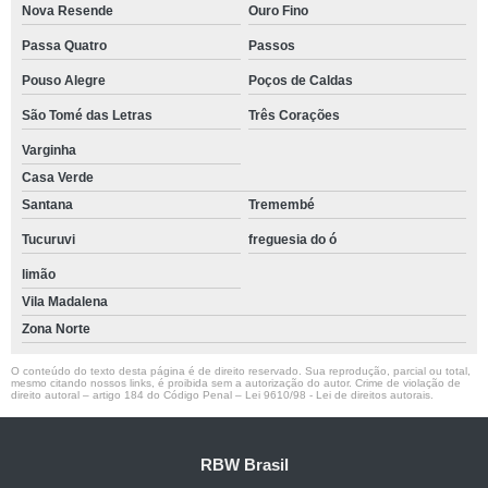
Nova Resende
Ouro Fino
Passa Quatro
Passos
Pouso Alegre
Poços de Caldas
São Tomé das Letras
Três Corações
Varginha
Casa Verde
Santana
Tremembé
Tucuruvi
freguesia do ó
limão
Vila Madalena
Zona Norte
O conteúdo do texto desta página é de direito reservado. Sua reprodução, parcial ou total,
mesmo citando nossos links, é proibida sem a autorização do autor. Crime de violação de
direito autoral – artigo 184 do Código Penal –
Lei 9610/98 - Lei de direitos autorais
.
RBW Brasil