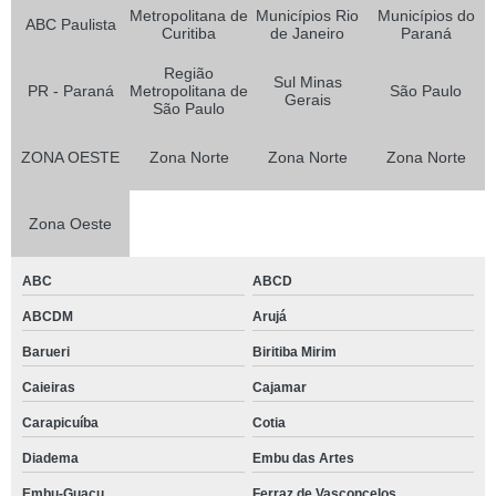
Metropolitana de
Municípios Rio
Municípios do
ABC Paulista
Curitiba
de Janeiro
Paraná
Região
Sul Minas
PR - Paraná
Metropolitana de
São Paulo
Gerais
São Paulo
ZONA OESTE
Zona Norte
Zona Norte
Zona Norte
Zona Oeste
ABC
ABCD
ABCDM
Arujá
Barueri
Biritiba Mirim
Caieiras
Cajamar
Carapicuíba
Cotia
Diadema
Embu das Artes
Embu-Guaçu
Ferraz de Vasconcelos