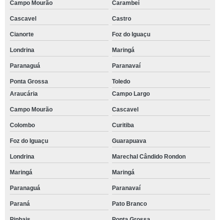
Campo Mourão
Carambeí
Cascavel
Castro
Cianorte
Foz do Iguaçu
Londrina
Maringá
Paranaguá
Paranavaí
Ponta Grossa
Toledo
Araucária
Campo Largo
Campo Mourão
Cascavel
Colombo
Curitiba
Foz do Iguaçu
Guarapuava
Londrina
Marechal Cândido Rondon
Maringá
Maringá
Paranaguá
Paranavaí
Paraná
Pato Branco
Pinhais
Ponta Grossa