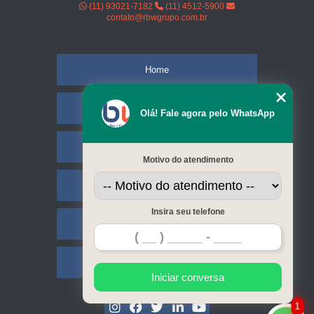
(11) 93021-7182
(11) 4512-5900
contato@rbwgrupo.com.br
Home
Empresa
Olá! Fale agora pelo WhatsApp
Missão
Motivo do atendimento
Serviços
Insira seu telefone
Contato
Mapa do site
Iniciar conversa
1