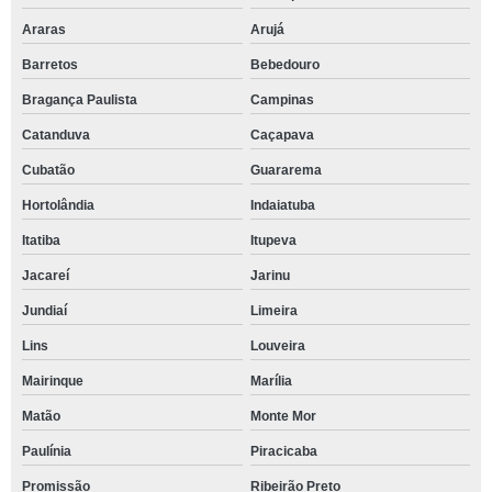
Araras
Arujá
Barretos
Bebedouro
Bragança Paulista
Campinas
Catanduva
Caçapava
Cubatão
Guararema
Hortolândia
Indaiatuba
Itatiba
Itupeva
Jacareí
Jarinu
Jundiaí
Limeira
Lins
Louveira
Mairinque
Marília
Matão
Monte Mor
Paulínia
Piracicaba
Promissão
Ribeirão Preto