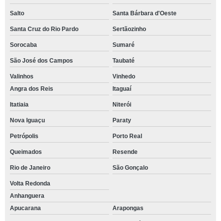
Salto
Santa Bárbara d'Oeste
Santa Cruz do Rio Pardo
Sertãozinho
Sorocaba
Sumaré
São José dos Campos
Taubaté
Valinhos
Vinhedo
Angra dos Reis
Itaguaí
Itatiaia
Niterói
Nova Iguaçu
Paraty
Petrópolis
Porto Real
Queimados
Resende
Rio de Janeiro
São Gonçalo
Volta Redonda
Anhanguera
Apucarana
Arapongas