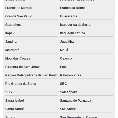
Francisco Morato
Franco da Rocha
Grande São Paulo
Guararema
Guarulhos
Itapecerica da Serra
Itapevi
Itaquaquecetuba
Jandira
Juquitiba
Mairiporã
Mauá
Mogi das Cruzes
Osasco
Pirapora do Bom Jesus
Poá
Região Metropolitana de São Paulo
Ribeirão Pires
Rio Grande da Serra
SBC
SCS
Salesópolis
Santa Isabel
Santana de Parnaíba
Santo André
Sto. André
Suzano
São Bernardo do Campo