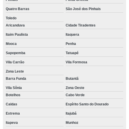
Quatro Barras
São José dos Pinhais
Toledo
Aricanduva
Cidade Tiradentes
Itaim Paulista
Itaquera
Mooca
Penha
Sapopemba
Tatuapé
Vila Carrão
Vila Formosa
Zona Leste
Barra Funda
Butantã
Vila Sônia
Zona Oeste
Botelhos
Cabo Verde
Caldas
Espírito Santo do Dourado
Extrema
Itajubá
Itapeva
Munhoz