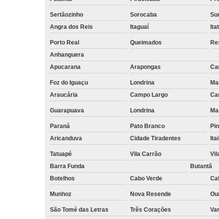
empilhadeiri
Sertãozinho
Sorocaba
Su
Terceirizaçã
Angra dos Reis
Itaguaí
Ita
facilities
Porto Real
Queimados
Re
Terceirizaçã
limpezas
Anhanguera
Apucarana
Arapongas
Ca
Terceirizaçã
movimentaç
Foz do Iguaçu
Londrina
Ma
de cargas
Araucária
Campo Largo
Ca
Terceirizaçã
Guarapuava
Londrina
Ma
serviço
Paraná
Pato Branco
Pin
Terceirizaç
Aricanduva
Cidade Tiradentes
Ita
de mão de o
Tatuapé
Vila Carrão
Vi
Barra Funda
Butantã
Botelhos
Cabo Verde
Ca
Munhoz
Nova Resende
Ou
São Tomé das Letras
Três Corações
Va