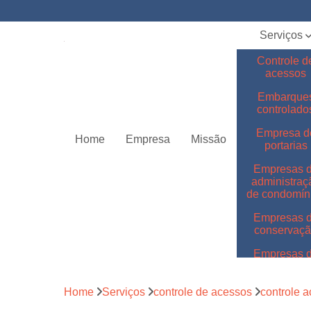
Serviços
Controle d
acessos
Embarque
controlado
Empresa d
Home
Empresa
Missão
portarias
Empresas 
administraç
de condomín
Empresas 
conservaç
Empresas 
jardinage
Empresas 
Home
Serviços
controle de acessos
controle 
limpeza