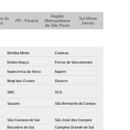
ceirizada de Limpeza Predial
Região
os do
Sul Minas
 Limpeza
Empresa Terceirizada Limpeza
PR - Paraná
Metropolitana
ná
Gerais
de São Paulo
Limpeza
Empresa de Logística e Transporte
alar
Empresa de Logística para Ecommerce
eirizada
Empresa de Serviços Logísticos
Biritiba Mirim
Caieiras
te e Logística
Empresa Logística
Embu-Guaçu
Ferraz de Vasconcelos
xarifado
Empresa Logística Ecommerce
Itapecerica da Serra
Itapevi
Paraná
Empresa Logística Reversa
Mogi das Cruzes
Osasco
ulo
Empresa de Alarme e Monitoramento
SBC
SCS
to
Empresa de Monitoramento 24 Horas
Suzano
São Bernardo do Campo
e Monitoramento de Alarmes
 Monitoramento de Câmeras
São Caetano do Sul
São José dos Campos
 Monitoramento de Segurança
Bocaiúva do Sul
Campina Grande do Sul