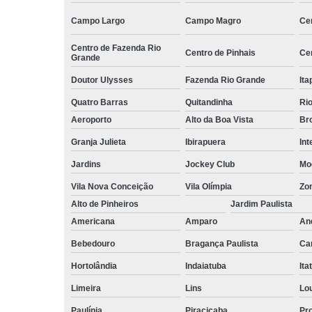
Serviços d
Campo Largo
Campo Magro
Ce
zeladoria
Centro de Fazenda Rio
Serviços
Centro de Pinhais
Ce
Grande
terceirizados
ajudante
Doutor Ulysses
Fazenda Rio Grande
Ita
Serviços
Quatro Barras
Quitandinha
Rio
terceirizados
Aeroporto
Alto da Boa Vista
Bro
conferent
Granja Julieta
Ibirapuera
Int
Terceirizaçã
almoxarife
Jardins
Jockey Club
Mo
Terceirizaçã
Vila Nova Conceição
Vila Olímpia
Zo
cargas e
Alto de Pinheiros
Jardim Paulista
descarga
Americana
Amparo
An
Terceirizaçã
Bebedouro
Bragança Paulista
Ca
conferente
Hortolândia
Indaiatuba
Ita
Terceirizaçã
empilhadeir
Limeira
Lins
Lo
Terceirizaçã
Paulínia
Piracicaba
Pr