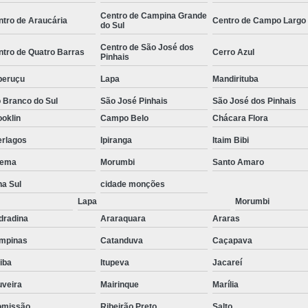
e
Empresa de
Centro de Campina Grande
ntro de Araucária
Centro de Campo Largo
do Sul
Empresa de
Centro de São José dos
ntro de Quatro Barras
Cerro Azul
Pinhais
 de
Empresa de
peruçu
Lapa
Mandirituba
Empresa Esp
 Branco do Sul
São José Pinhais
São José dos Pinhais
 de
Empresa Monitoramento 24 H
oklin
Campo Belo
Chácara Flora
e
Empresa de Jardinagem
erlagos
Ipiranga
Itaim Bibi
o de
Empresa d
s
ema
Morumbi
Santo Amaro
Empresa de Pa
o de
na Sul
cidade monções
Lapa
Morumbi
Empresa de Paisagismo Pre
s
dradina
Araraquara
Araras
Empresa E
o de
mpinas
Catanduva
Caçapava
s
Empresa Espec
tiba
Itupeva
Jacareí
o de
Empresa Jardinagem e Pais
as
uveira
Mairinque
Marília
Empresa T
o de
omissão
Ribeirão Preto
Salto