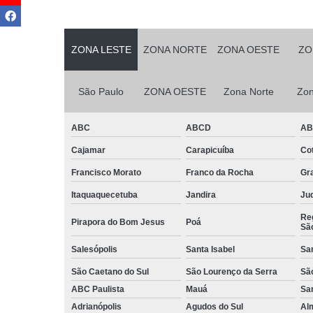
Serviço
terceirizad
ZONA LESTE
ZONA NORTE
ZONA OESTE
ZO
Serviços d
conservaç
São Paulo
ZONA OESTE
Zona Norte
Zon
Serviços d
jardinage
ABC
ABCD
A
Serviços d
manutençã
Cajamar
Carapicuíba
Cot
Serviços d
Francisco Morato
Franco da Rocha
Gr
manutençã
predial
Itaquaquecetuba
Jandira
Juq
Serviços d
Reg
Pirapora do Bom Jesus
Poá
Sã
monitorame
Salesópolis
Santa Isabel
Sa
Serviços d
montage
São Caetano do Sul
São Lourenço da Serra
Sã
ABC Paulista
Mauá
Sa
Serviços d
paisagism
Adrianópolis
Agudos do Sul
Al