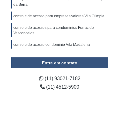
omínio
Empresa de Gestão de Condomínios
da Serra
ada em Administração de Condomínio
controle de acesso para empresas valores Vila Olímpia
ada em Administração de Condomínios
controle de acessos para condomínios Ferraz de
 e Limpeza
Empresa de Conservação
Vasconcelos
onservação e Limpeza Predial
controle de acesso condomínio Vila Madalena
e Conservação Terceirizada
controle de acesso catraca valores Foz do Iguaçu
Entre em contato
impeza e Conservação Predial
viços de Conservação e Limpeza
(11) 93021-7182
viços de Limpeza e Conservação
(11) 4512-5900
irizada de Conservação Predial
rizada de Limpeza e Conservação
e Limpeza e Conservação de Condomínios
da de Limpeza e Conservação Predial