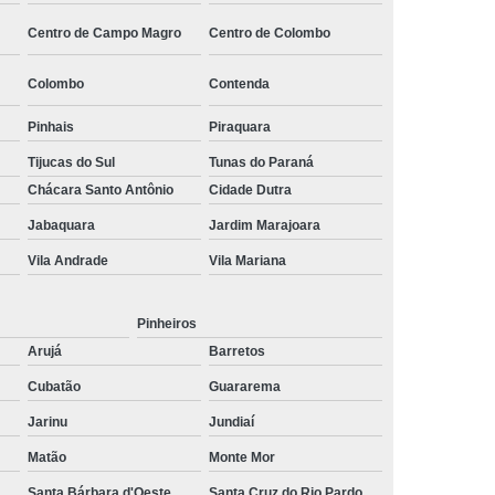
 Monitoramento e Segurança
Centro de Campo Magro
Centro de Colombo
 Monitoramento Residencial
Colombo
Contenda
 Segurança e Monitoramento
Pinhais
Piraquara
ecializada em Monitoramento
Tijucas do Sul
Tunas do Paraná
oras
Empresa Terceirizada de Monitoramento
Chácara Santo Antônio
Cidade Dutra
 e Paisagismo
Empresa de Paisagismo
Jabaquara
Jardim Marajoara
e Paisagismo e Jardinagem
Vila Andrade
Vila Mariana
isagismo e Jardinagem Predial
Pinheiros
dial
Empresa de Paisagismo Terceirizado
Arujá
Barretos
specializada em Paisagismo
Cubatão
Guararema
ializada em Paisagismo Predial
Jarinu
Jundiaí
agismo
Empresa Paisagismo e Jardinagem
Matão
Monte Mor
erceirizada de Paisagismo
Santa Bárbara d'Oeste
Santa Cruz do Rio Pardo