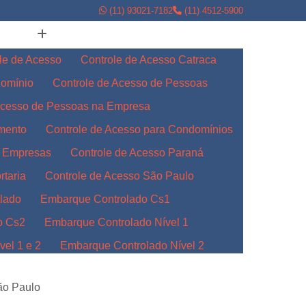
(11) 93021-7182
(11) 4512-5900
le de Acesso
Controle de Acesso Catraca
domínio
Controle de Acesso de Pessoas
Acesso de Pessoas na Empresa
amento
Controle de Acesso para Condomínios
a Empresas
Controle de Acesso Paraná
rtaria
Controle de Acesso São Paulo
lado
Embarque Controlado Cs1
o Cs2
Embarque Controlado Nível 1
el 1 e 2
Embarque Controlado Nível 2
l 3
Embarque Controlado para Empresas
ão Paulo
Indústrias
Embarque Controlado Paraná