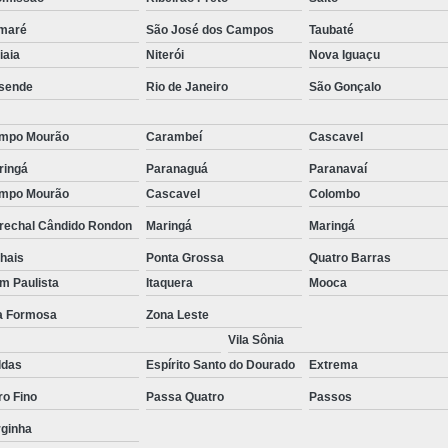
stas
Empresa de Consu
maré
São José dos Campos
Taubaté
o de
Empresa de Recrutamen
tiaia
Niterói
Nova Iguaçu
Empresa de Rec
sende
Rio de Janeiro
São Gonçalo
o de
Empresa de Recruta
mpo Mourão
Carambeí
Cascavel
o de
Empresa de Recr
ão
ringá
Paranaguá
Paranavaí
Empresa de Recru
mpo Mourão
Cascavel
Colombo
o de
Empresa 
rechal Cândido Rondon
Maringá
Maringá
Empresa Especia
hais
Ponta Grossa
Quatro Barras
ões
im Paulista
Itaquera
Mooca
bra
Empresa Especia
la Formosa
Zona Leste
Empresa Recrutamento
Vila Sônia
Empresa d
ldas
Espírito Santo do Dourado
Extrema
Empresa de 
ro Fino
Passa Quatro
Passos
Empresa d
rginha