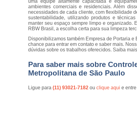
uma equipe altamente capacitada e equipamen
qualidade
ambientes comerciais e residenciais. Além dis
necessidades de cada cliente, com flexibilidade 
Inspeção d
sustentabilidade, utilizando produtos e técni
peça
manter seu espaço sempre limpo e organizado. E
RBW Brasil, a escolha certa para sua limpeza terc
Inspeção d
recebiment
Disponibilizamos também Empresa de Portaria e E
chance para entrar em contato e saber mais. Noss
Inspeções 
dúvidas sobre os trabalhos oferecidos. Saiba mais
qualidade
Inspeçõe
Para saber mais sobre Control
visuais
Metropolitana de São Paulo
Manutenção
jardins
Ligue para
(11) 93021-7182
ou
clique aqui
e entre
Movimentaç
de cargas
Portaria d
condomíni
Serviço d
almoxarife