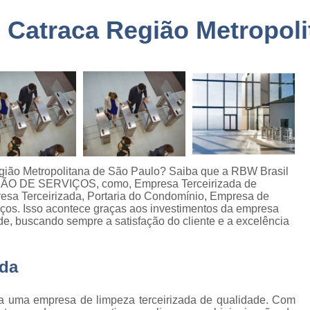
a
Embarque Controlado Sã
 Catraca Região Metropoli
de
Empresa de Portar
Empresa de Portaria e 
de
nto
Empresa de Portaria São
de
Empresa de Zelado
o
Empresa Portaria e Segu
de
o e
Empresa Terceirizada Porta
egião Metropolitana de São Paulo? Saiba que a RBW Brasil
Empresa Ad
ÇÃO DE SERVIÇOS, como, Empresa Terceirizada de
de
esa Terceirizada, Portaria do Condomínio, Empresa de
ão
Empresa Ad
viços. Isso acontece graças aos investimentos da empresa
de
de, buscando sempre a satisfação do cliente e a excelência
Empresa Administr
 de
Empresa de 
ada
Empresa de 
as
Empresa de 
a uma empresa de limpeza terceirizada de qualidade. Com
e