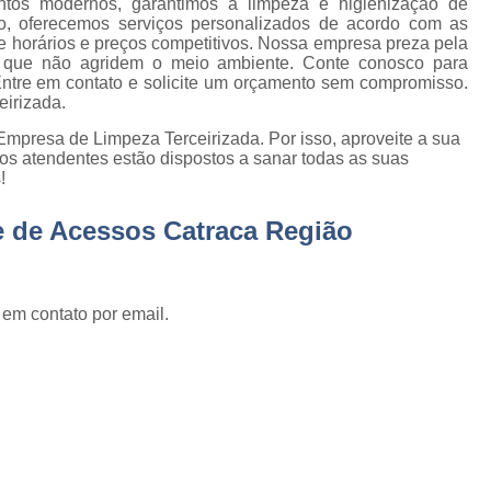
tos modernos, garantimos a limpeza e higienização de
Empresa de Gestão de Cond
so, oferecemos serviços personalizados de acordo com as
de horários e preços competitivos. Nossa empresa preza pela
Empresa Especializ
e
cas que não agridem o meio ambiente. Conte conosco para
ntre em contato e solicite um orçamento sem compromisso.
Empresa Especializ
eirizada.
e
Empresa Conservação
os
mpresa de Limpeza Terceirizada. Por isso, aproveite a sua
Empresa de C
os atendentes estão dispostos a sanar todas as suas
de
!
Empresa d
s
e de Acessos Catraca Região
Empresa de L
Empresa de Ser
 de
Empresa de Ser
 em contato por email.
ão
Empresa Terce
Empresa Tercei
e
os
Empresa Terceirizada d
e
Empresa Terceiriza
s