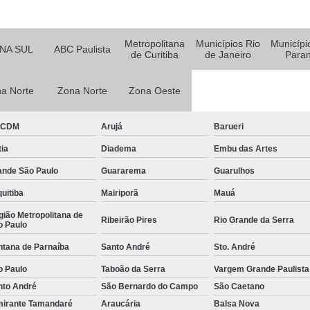
Empresa Ter
o
Metropolitana
Municípios Rio
Municípi
Empresa Terceirizada em
NA SUL
ABC Paulista
de Curitiba
de Janeiro
Para
e
Empresa Terceirizada para 
ão
a Norte
Zona Norte
Zona Oeste
Empresa de Logística Hospit
e
m
Empresa de Logística Terc
BCDM
Arujá
Barueri
e
Empresa de Transpor
o
ia
Diadema
Embu das Artes
Empresa Logística e Almo
e
ande São Paulo
Guararema
Guarulhos
o
Empresa Logística 
uitiba
Mairiporã
Mauá
Empresa Logística São Pa
e
ião Metropolitana de
Ribeirão Pires
Rio Grande da Serra
o Paulo
nto
Empresa de Monitoramen
ntana de Parnaíba
Santo André
Sto. André
e
Empresa d
m
o Paulo
Taboão da Serra
Vargem Grande Paulista
Empresa de
nto André
São Bernardo do Campo
São Caetano
e
o
Empresa de
mirante Tamandaré
Araucária
Balsa Nova