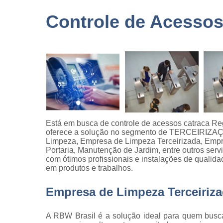
terceirizad
Controle de Acessos
Empresas 
logística
Empresas 
monitorame
Empresas 
paisagism
Empresas 
recrutament
seleção
Está em busca de controle de acessos catraca R
oferece a solução no segmento de TERCEIRIZA
Empresas 
Limpeza, Empresa de Limpeza Terceirizada, Empr
terceirizaç
Portaria, Manutenção de Jardim, entre outros ser
Empresas 
com ótimos profissionais e instalações de qualida
terceirização
em produtos e trabalhos.
limpezas
Empresa de Limpeza Terceiriz
Empresas
terceirizad
A RBW Brasil é a solução ideal para quem busc
Gestões d