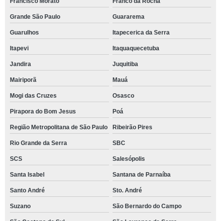
Francisco Morato
Franco da Rocha
Grande São Paulo
Guararema
Guarulhos
Itapecerica da Serra
Itapevi
Itaquaquecetuba
Jandira
Juquitiba
Mairiporã
Mauá
Mogi das Cruzes
Osasco
Pirapora do Bom Jesus
Poá
Região Metropolitana de São Paulo
Ribeirão Pires
Rio Grande da Serra
SBC
SCS
Salesópolis
Santa Isabel
Santana de Parnaíba
Santo André
Sto. André
Suzano
São Bernardo do Campo