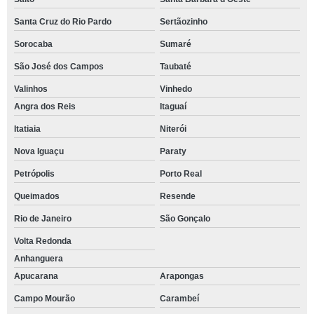
Santa Cruz do Rio Pardo
Sertãozinho
Sorocaba
Sumaré
São José dos Campos
Taubaté
Valinhos
Vinhedo
Angra dos Reis
Itaguaí
Itatiaia
Niterói
Nova Iguaçu
Paraty
Petrópolis
Porto Real
Queimados
Resende
Rio de Janeiro
São Gonçalo
Volta Redonda
Anhanguera
Apucarana
Arapongas
Campo Mourão
Carambeí