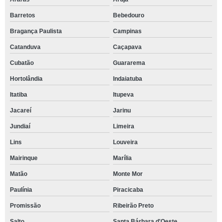
Barretos
Bebedouro
Bragança Paulista
Campinas
Catanduva
Caçapava
Cubatão
Guararema
Hortolândia
Indaiatuba
Itatiba
Itupeva
Jacareí
Jarinu
Jundiaí
Limeira
Lins
Louveira
Mairinque
Marília
Matão
Monte Mor
Paulínia
Piracicaba
Promissão
Ribeirão Preto
Salto
Santa Bárbara d'Oeste