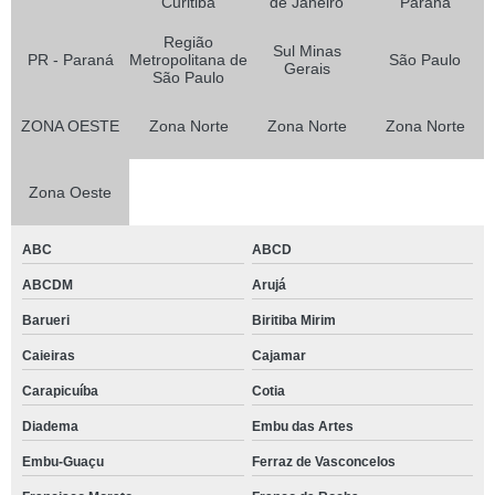
Curitiba
de Janeiro
Paraná
Região
Sul Minas
PR - Paraná
Metropolitana de
São Paulo
Gerais
São Paulo
ZONA OESTE
Zona Norte
Zona Norte
Zona Norte
Zona Oeste
ABC
ABCD
ABCDM
Arujá
Barueri
Biritiba Mirim
Caieiras
Cajamar
Carapicuíba
Cotia
Diadema
Embu das Artes
Embu-Guaçu
Ferraz de Vasconcelos