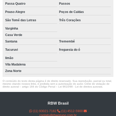
Passa Quatro
Passos
Pouso Alegre
Poços de Caldas
São Tomé das Letras
Três Corações
Varginha
Casa Verde
Santana
Tremembé
Tucuruvi
freguesia do ó
limão
Vila Madalena
Zona Norte
O conteúdo do texto desta página é de direito reservado. Sua reprodução, parcial ou total,
mesmo citando nossos links, é proibida sem a autorização do autor. Crime de violação de
direito autoral – artigo 184 do Código Penal –
Lei 9610/98 - Lei de direitos autorais
.
RBW Brasil
(11) 93021-7182
(11) 4512-5900
contato@rbwgrupo.com.br