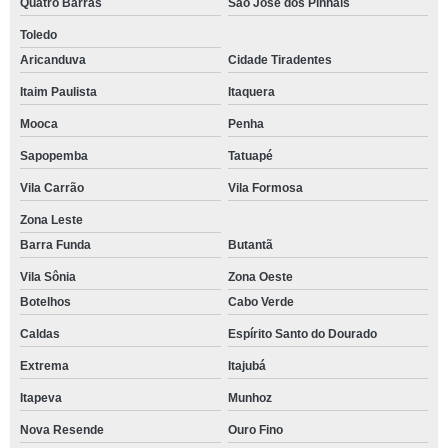
Quatro Barras
São José dos Pinhais
Toledo
Aricanduva
Cidade Tiradentes
Itaim Paulista
Itaquera
Mooca
Penha
Sapopemba
Tatuapé
Vila Carrão
Vila Formosa
Zona Leste
Barra Funda
Butantã
Vila Sônia
Zona Oeste
Botelhos
Cabo Verde
Caldas
Espírito Santo do Dourado
Extrema
Itajubá
Itapeva
Munhoz
Nova Resende
Ouro Fino